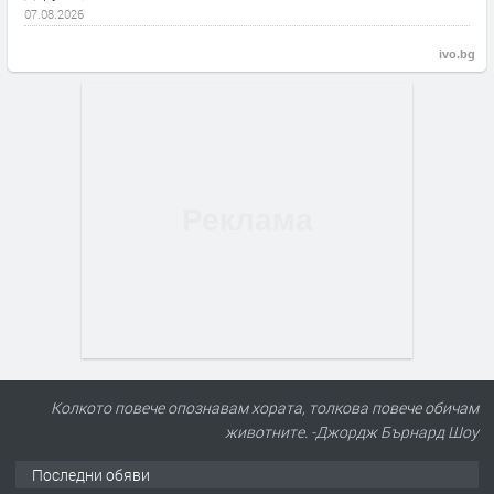
07.08.2026
ivo.bg
Колкото повече опознавам хората, толкова повече обичам
животните. -Джордж Бърнард Шоу
Последни обяви