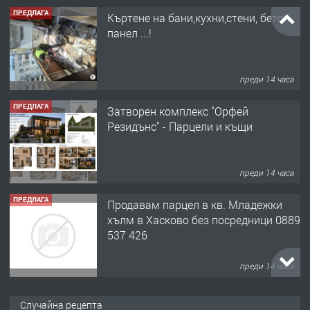
ПРЕДЛАГА
Къртене на бани,кухни,стени, бетон,
панел ...!
преди 14 часа
ПРЕДЛАГА
Затворен комплекс "Орфей
Резидънс" - Парцели и къщи
преди 14 часа
ПРЕДЛАГА
Продавам парцел в кв. Младежки
хълм в Хасково без посредници 0889
537 426
преди 14 часа
ПРЕДЛАГА
Давам обзаведено жилище за жена
Случайна рецепта