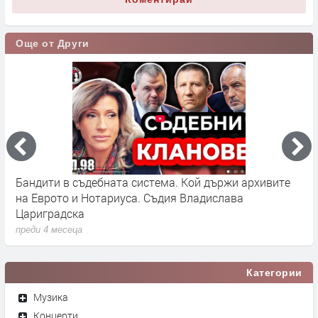
Още от Други
Бандити в съдебната система. Кой държи архивите
Г
на Еврото и Нотариуса. Съдия Владислава
к
Цариградска
п
преди 4 месеца
Категории
Музика
Концерти