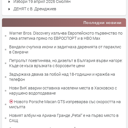
Избори 19 април 2026 Смолян
ДЕНЯТ с В. Дремджиев
Последни новини
Warner Bros. Discovery излъчва Европейското първенство по
лека атлетика пряко по ЕВРОСПОРТ и в НВО Мах
Вандали счупиха икони и задигнаха даренията от параклис
в Свирачи
Петролът поевтинява, но дизелът в България върви нагоре:
Къде се къса връзката с борсовите цени
Задържаха двама за побой над 18-годишни и кражба на
телефон
Нови ВиК аварии оставиха населени места в Хасковско с
нарушено водоподаване
Новото Porsche Macan GTS изпреварва със скоростта на
мисълта
Новият албум на Ариана Гранде „Petal“ e на първо място в
САЩ