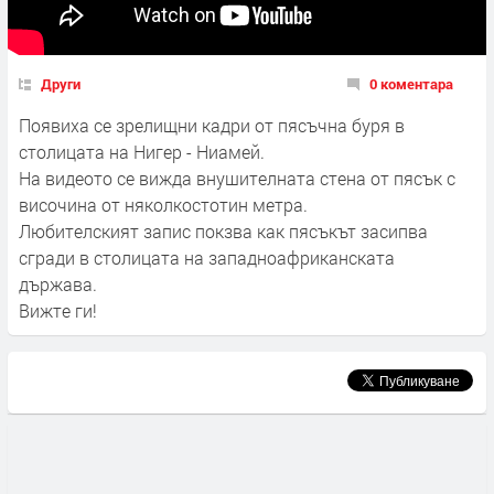
Други
0 коментара
Появиха се зрелищни кадри от пясъчна буря в
столицата на Нигер - Ниамей.
На видеото се вижда внушителната стена от пясък с
височина от няколкостотин метра.
Любителският запис покзва как пясъкът засипва
сгради в столицата на западноафриканската
държава.
Вижте ги!