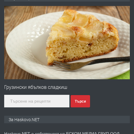
без брокери 0889 537 426
преди 14 часа
ПРЕДЛАГА
Под НАЕМ двустаен Орфей
преди 3 дни
ПРЕДЛАГА
Нов апартамент на ул. Липа до
Езикова гимназия
Грузински ябълков сладкиш
Търси
преди 3 дни
ПРЕДЛАГА
🔑 ОБЗАВЕДЕНА ГАРСОНИЕРА ПОД
За Haskovo.NET
НАЕМ В КВ. „ОРФЕЙ“ – ДО
КОМПЛЕКС „ВЕСПРЕМ“, ГР. ХАСКОВО
Haskovo.NET е собственост на ЕСКОМ МЕДИА ГРУП ООД.