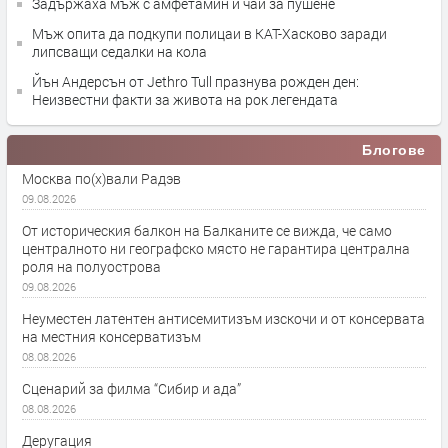
Задържаха мъж с амфетамин и чай за пушене
Мъж опита да подкупи полицаи в КАТ-Хасково заради
липсващи седалки на кола
Йън Андерсън от Jethro Tull празнува рожден ден:
Неизвестни факти за живота на рок легендата
Блогове
Москва по(х)вали Радэв
09.08.2026
От историческия балкон на Балканите се вижда, че само
централното ни географско място не гарантира централна
роля на полуострова
09.08.2026
Неуместен латентен антисемитизъм изскочи и от консервата
на местния консерватизъм
08.08.2026
Сценарий за филма “Сибир и ада”
08.08.2026
Деругация