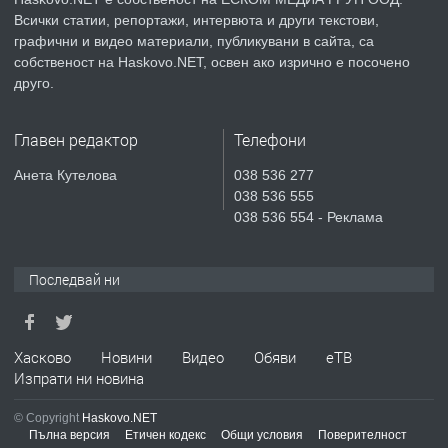
Всички статии, репортажи, интервюта и други текстови,
преди 4 дни
графични и видео материали, публикувани в сайта, са
собственост на Haskovo.NET, освен ако изрично е посочено
ПРЕДЛАГА
НАПЪЛНО ОБЗАВЕДЕН И
друго.
ОБОРУДВАН ТРИСТАЕН
АПАРТАМЕНТ В ЦЕНТЪРА НА ГР.
Главен редактор
Телефони
ХАСКОВО
преди 5 дни
Анета Кутелова
038 536 277
038 536 555
ПРЕДЛАГА
Давам гараж под наем
038 536 554 - Реклама
Последвай ни
преди 5 дни
ПРЕДЛАГА
№4120 Магазин/Офис под наем в кв.
Хасково
Новини
Видео
Обяви
еТВ
Любен Каравелов, Хасково-близо до
Изпрати ни новина
градската градина!
© Copyright
Haskovo.NET
преди 6 дни
Пълна версия
Етичен кодекс
Общи условия
Поверителност