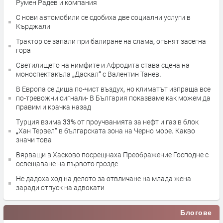
Румен Радев и компания
С нови автомобили се сдобиха две социални услуги в
Кърджали
Трактор се запали при балиране на слама, огънят засегна
гора
Светилището на нимфите и Афродита става сцена на
моноспектакъла „Даскал“ с Валентин Танев.
В Европа се диша по-чист въздух, но климатът изпраща все
по-тревожни сигнали- В България показваме как можем да
правим и крачка назад
Турция взима 33% от проучванията за нефт и газ в блок
„Хан Тервел“ в българската зона на Черно море. Какво
значи това
Вярващи в Хасково посрещнаха Преображение Господне с
освещаване на първото грозде
Не дадоха ход на делото за отвличане на млада жена
заради отпуск на адвокати
Блогове