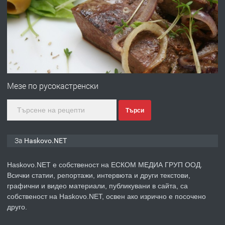
Хисаря до ток, вода,канализация,
асфалт 0889 537 426
преди 3 дни
ПРЕДЛАГА
СГЛОБЯВАНЕ НА МЕБЕЛИ.
Мезе по русокастренски
Търси
преди 3 дни
ПРЕДЛАГА
№4119 Едностаен обзаведен
За Haskovo.NET
апартамент под наем в кв.
Училищни, гр. Хасково.
Haskovo.NET е собственост на ЕСКОМ МЕДИА ГРУП ООД.
Всички статии, репортажи, интервюта и други текстови,
преди 3 дни
графични и видео материали, публикувани в сайта, са
собственост на Haskovo.NET, освен ако изрично е посочено
ПРЕДЛАГА
Къртене на бетон! Събаряне на
друго.
сгради!