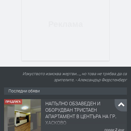
Изкуството изисква жертви..., но това не трябва да са
зрителите. - Александър Фюрстенберг
Последни обяви
ПРЕДЛАГА
НАПЪЛНО ОБЗАВЕДЕН И
ОБОРУДВАН ТРИСТАЕН
АПАРТАМЕНТ В ЦЕНТЪРА НА ГР.
ХАСКОВО
преди 2 дни