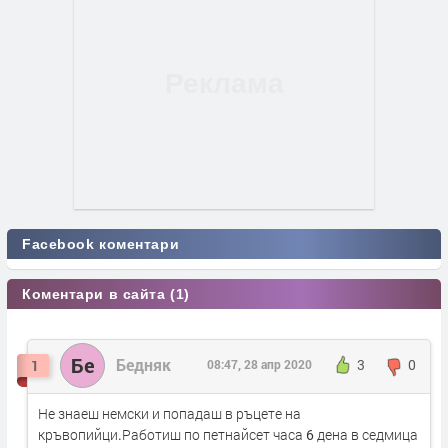
Facebook коментари
Коментари в сайта (1)
Бе
Бедняк
1
08:47, 28 апр 2020
3
0
Не знаеш немски и попадаш в ръцете на
кръвопийци.Работиш по петнайсет часа 6 дена в седмица