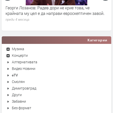
Георги Лозанов: Радев дори не крие това, че
В
крайната му цел е да направи евроскептичен завой.
п
преди 4 месеца
Категории
Музика
Концерти
Алтернативата
Видео Новини
eTV
Смолян
Димитровград
Други
Забавни
Без формат