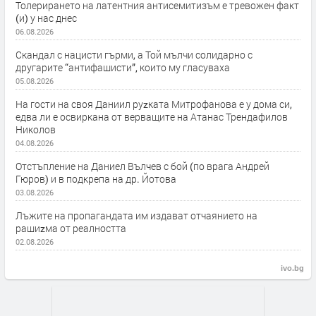
Толерирането на латентния антисемитизъм е тревожен факт
(и) у нас днес
06.08.2026
Скандал с нацисти гърми, а Той мълчи солидарно с
другарите “антифашисти”, които му гласуваха
05.08.2026
На гости на своя Даниил руzката Митрофанова е у дома си,
едва ли е освиркана от верващите на Атанас Трендафилов
Николов
04.08.2026
Отстъпление на Даниел Вълчев с бой (по врага Андрей
Гюров) и в подкрепа на др. Йотова
03.08.2026
Лъжите на пропагандата им издават отчаянието на
рашиzма от реалността
02.08.2026
ivo.bg