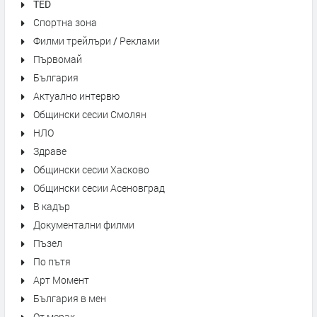
TED
Спортна зона
Филми трейлъри / Реклами
Първомай
България
Актуално интервю
Общински сесии Смолян
НЛО
Здраве
Общински сесии Хасково
Общински сесии Асеновград
В кадър
Документални филми
Пъзел
По пътя
Арт Момент
България в мен