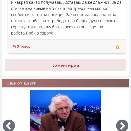
и накрая какво получаваш .Оставаш даже длъжник.За да
стигнеш на времв натискаш газ превишена скорост
глобен си от пътна полиция.Закъснял за предаване на
пртката гпобен си от рабодателя.С една дума плюеш на
горе мустаци надолу брада всичко това е долна
работа.Роби в европа.
Отговор
Коментирай
Още от Други