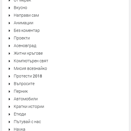
От мерак
Вкусно
Направи сам
Анимации
Без коментар
Проекти
Асеновград
Житни кръгове
Компютърен свят
Мисия всезнайко
Протести 2018
Въпросите
Перник
Автомобили
Кратки истории
Етюди
Пътувай с нас
Наука