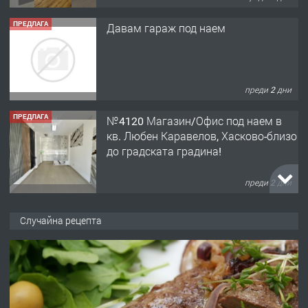
ПРЕДЛАГА
Давам гараж под наем
преди 2 дни
ПРЕДЛАГА
№4120 Магазин/Офис под наем в
кв. Любен Каравелов, Хасково-близо
до градската градина!
преди 2 дни
ПРЕДЛАГА
ПРОСТОРЕН ТРИСТАЕН
Случайна рецепта
АПАРТАМЕНТ В НОВА СГРАДА КВ.
КУБА
преди 3 дни
ПРЕДЛАГА
Продавам парцел в гр. Хасково кв.