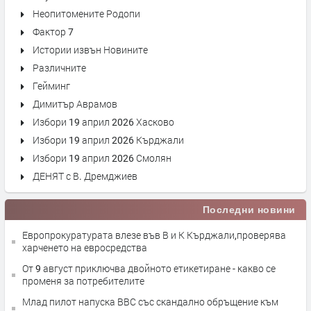
Неопитомените Родопи
Фактор 7
Истории извън Новините
Различните
Гейминг
Димитър Аврамов
Избори 19 април 2026 Хасково
Избори 19 април 2026 Кърджали
Избори 19 април 2026 Смолян
ДЕНЯТ с В. Дремджиев
Последни новини
Европрокуратурата влезе във В и К Кърджали,проверява
харченето на евросредства
От 9 август приключва двойното етикетиране - какво се
променя за потребителите
Млад пилот напуска ВВС със скандално обръщение към