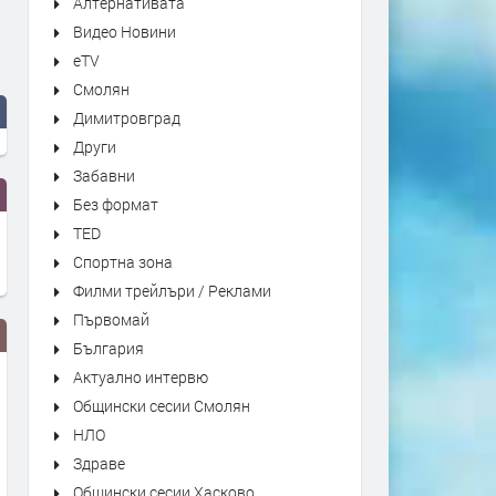
Алтернативата
Видео Новини
eTV
Смолян
Димитровград
Други
Забавни
Без формат
TED
Спортна зона
Филми трейлъри / Реклами
Първомай
България
Актуално интервю
Общински сесии Смолян
НЛО
Здраве
Общински сесии Хасково