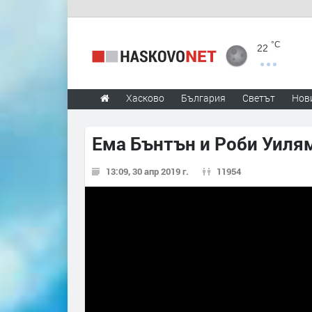
°C
22
Хасково
България
Светът
Нов
Ема Бънтън и Роби Уилям
13:09, 30 апр 2019 г.
11954