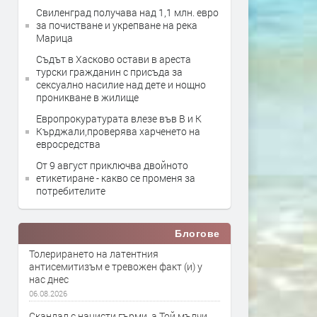
Свиленград получава над 1,1 млн. евро
за почистване и укрепване на река
Марица
Съдът в Хасково остави в ареста
турски гражданин с присъда за
сексуално насилие над дете и нощно
проникване в жилище
Европрокуратурата влезе във В и К
Кърджали,проверява харченето на
евросредства
От 9 август приключва двойното
етикетиране - какво се променя за
потребителите
Блогове
Толерирането на латентния
антисемитизъм е тревожен факт (и) у
нас днес
06.08.2026
Скандал с нацисти гърми, а Той мълчи