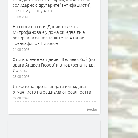
солидарно с другарите “антифашисти”,
които му гласуваха
05.08.2026
На гости на своя Даниил руzката
Митрофанова е у дома си, едва ли е
освиркана от верващите на Атанас
Трендафилов Николов
04.08.2026
Отстъпление на Даниел Вълчев с бой (по
врага Андрей Гюров) и в подкрепа на др.
Йотова
03.08.2026
Лъжите на пропагандата им издават
отчаянието на рашиzма от реалността
02.08.2026
ivo.bg