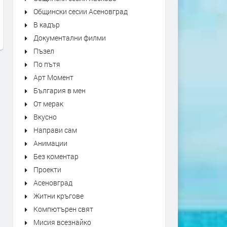
Общински сесии Асеновград
Yngwie Malmsteen - Now Or
Slayyyter - brand new cha
В кадър
Never
преди 1 ден
Документални филми
преди 19 часа
Пъзел
По пътя
Арт Момент
България в мен
От мерак
Вкусно
Направи сам
Анимации
Без коментар
Проекти
Асеновград
Житни кръгове
Компютърен свят
Мисия всезнайко