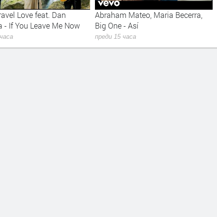
m Mateo, Maria Becerra,
Надежда Богоев - Огън и земя
 - Así
преди 16 часа
 часа