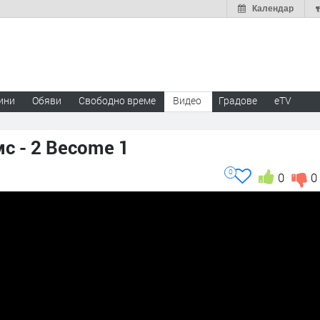
Календар
ини
Обяви
Свободно време
Видео
Градове
eTV
с - 2 Become 1
0
0
0