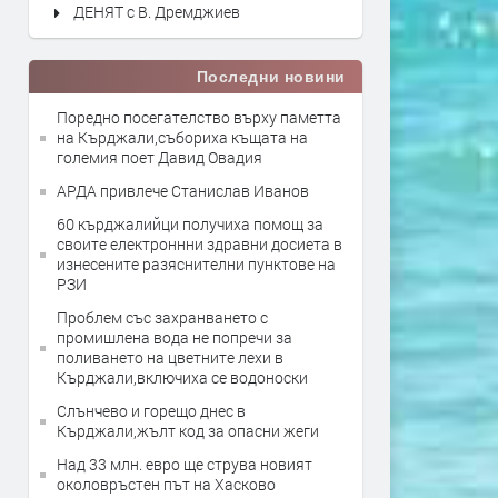
ДЕНЯТ с В. Дремджиев
Последни новини
Поредно посегателство върху паметта
на Кърджали,събориха къщата на
големия поет Давид Овадия
АРДА привлече Станислав Иванов
60 кърджалийци получиха помощ за
своите електроннни здравни досиета в
изнесените разяснителни пунктове на
РЗИ
Проблем със захранването с
промишлена вода не попречи за
поливането на цветните лехи в
Кърджали,включиха се водоноски
Слънчево и горещо днес в
Кърджали,жълт код за опасни жеги
Над 33 млн. евро ще струва новият
околовръстен път на Хасково