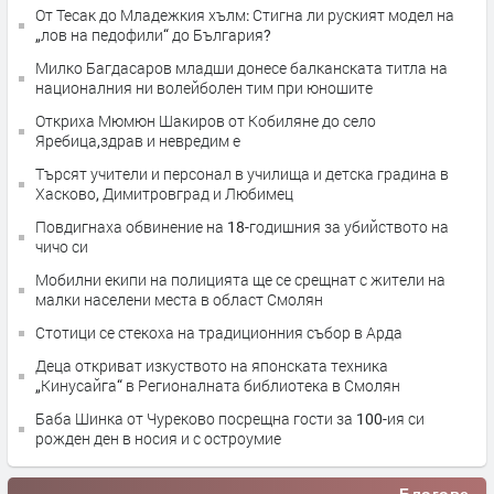
От Тесак до Младежкия хълм: Стигна ли руският модел на
„лов на педофили“ до България?
Милко Багдасаров младши донесе балканската титла на
националния ни волейболен тим при юношите
Откриха Мюмюн Шакиров от Кобиляне до село
Яребица,здрав и невредим е
Търсят учители и персонал в училища и детска градина в
Хасково, Димитровград и Любимец
Повдигнаха обвинение на 18-годишния за убийството на
чичо си
Мобилни екипи на полицията ще се срещнат с жители на
малки населени места в област Смолян
Стотици се стекоха на традиционния събор в Арда
Деца откриват изкуството на японската техника
„Кинусайга“ в Регионалната библиотека в Смолян
Баба Шинка от Чуреково посрещна гости за 100-ия си
рожден ден в носия и с остроумие
Блогове