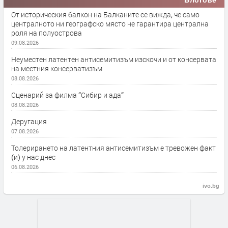
От историческия балкон на Балканите се вижда, че само
централното ни географско място не гарантира централна
роля на полуострова
09.08.2026
Неуместен латентен антисемитизъм изскочи и от консервата
на местния консерватизъм
08.08.2026
Сценарий за филма “Сибир и ада”
08.08.2026
Деругация
07.08.2026
Толерирането на латентния антисемитизъм е тревожен факт
(и) у нас днес
06.08.2026
ivo.bg