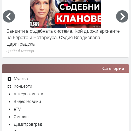
Бандити в съдебната система. Кой държи архивите
Г
на Еврото и Нотариуса. Съдия Владислава
к
Цариградска
п
преди 4 месеца
Категории
Музика
Концерти
Алтернативата
Видео Новини
eTV
Смолян
Димитровград