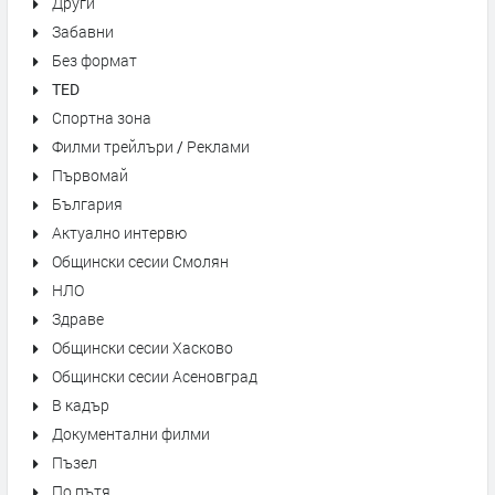
Други
Забавни
Без формат
TED
Спортна зона
Филми трейлъри / Реклами
Първомай
България
Актуално интервю
Общински сесии Смолян
НЛО
Здраве
Общински сесии Хасково
Общински сесии Асеновград
В кадър
Документални филми
Пъзел
По пътя