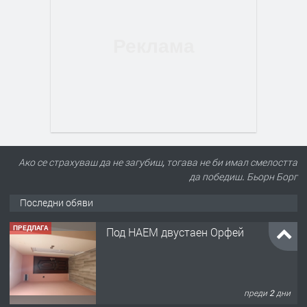
Ако се страхуваш да не загубиш, тогава не би имал смелостта
да победиш. Бьорн Борг
Последни обяви
ПРЕДЛАГА
Под НАЕМ двустаен Орфей
преди 2 дни