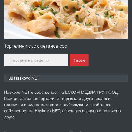
преди 5 дни
ПРЕДЛАГА
№4120 Магазин/Офис под наем в
кв. Любен Каравелов, Хасково-близо
Тортелини със сметанов сос
до градската градина!
Търси
преди 5 дни
ПРЕДЛАГА
ПРОСТОРЕН ТРИСТАЕН
За Haskovo.NET
АПАРТАМЕНТ В НОВА СГРАДА КВ.
КУБА
Haskovo.NET е собственост на ЕСКОМ МЕДИА ГРУП ООД.
Всички статии, репортажи, интервюта и други текстови,
преди 6 дни
графични и видео материали, публикувани в сайта, са
собственост на Haskovo.NET, освен ако изрично е посочено
ПРЕДЛАГА
Продавам парцел в гр. Хасково кв.
друго.
Хисаря до ток, вода,канализация,
асфалт 0889 537 426