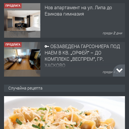
ПРЕДЛАГА
Нов апартамент на ул. Липа до
Езикова гимназия
преди 2 дни
ПРЕДЛАГА
🔑 ОБЗАВЕДЕНА ГАРСОНИЕРА ПОД
НАЕМ В КВ. „ОРФЕЙ“ – ДО
КОМПЛЕКС „ВЕСПРЕМ“, ГР.
ХАСКОВО
преди 4 дни
ПРЕДЛАГА
НАПЪЛНО ОБЗАВЕДЕН И
Случайна рецепта
ОБОРУДВАН ТРИСТАЕН
АПАРТАМЕНТ В ЦЕНТЪРА НА ГР.
ХАСКОВО
преди 5 дни
ПРЕДЛАГА
Давам гараж под наем