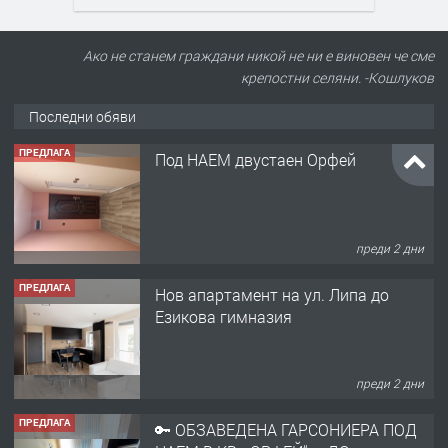
Ако не станем граждани никой не ни е виновен че сме
крепостни селяни. -Кошлуков
Последни обяви
ПРЕДЛАГА
Под НАЕМ двустаен Орфей
преди 2 дни
ПРЕДЛАГА
Нов апартамент на ул. Липа до
Езикова гимназия
преди 2 дни
ПРЕДЛАГА
🔑 ОБЗАВЕДЕНА ГАРСОНИЕРА ПОД