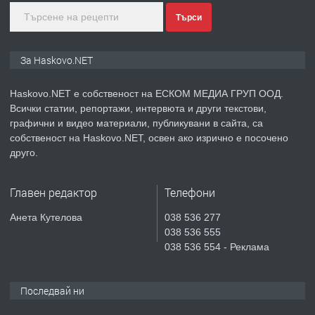
Търси
преди 4 дни
ПРЕДЛАГА
ПРОСТОРЕН ТРИСТАЕН
За Haskovo.NET
АПАРТАМЕНТ В НОВА СГРАДА КВ.
КУБА
Haskovo.NET е собственост на ЕСКОМ МЕДИА ГРУП ООД.
Всички статии, репортажи, интервюта и други текстови,
преди 5 дни
графични и видео материали, публикувани в сайта, са
собственост на Haskovo.NET, освен ако изрично е посочено
ПРЕДЛАГА
Продавам парцел в гр. Хасково кв.
друго.
Хисаря до ток, вода,канализация,
асфалт 0889 537 426
Главен редактор
Телефони
преди 5 дни
Анета Кутелова
038 536 277
038 536 555
ПРЕДЛАГА
СГЛОБЯВАНЕ НА МЕБЕЛИ.
038 536 554 - Реклама
Последвай ни
преди 5 дни