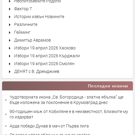
Неопитомените Родопи
Фактор 7
Истории извън Новините
Различните
Гейминг
Димитър Аврамов
Избори 19 април 2026 Хасково
Избори 19 април 2026 Кърджали
Избори 19 април 2026 Смолян
ДЕНЯТ с В. Дремджиев
Последни новини
Чудотворната икона „Св. Богородица - златна ябълка” ще
бъде изложена за поклонение в Крумовград днес
90-годишен мъж от Кобиляне е в неизвестност, близките му
го издирват
Арда победи Дунав в мач от Първа лига
От запад идват облаци и дъжд за кратко