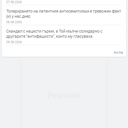
07.08.2026
Толерирането на латентния антисемитизъм е тревожен факт
(и) у нас днес
06.08.2026
Скандал с нацисти гърми, а Той мълчи солидарно с
другарите “антифашисти”, които му гласуваха
05.08.2026
ivo.bg