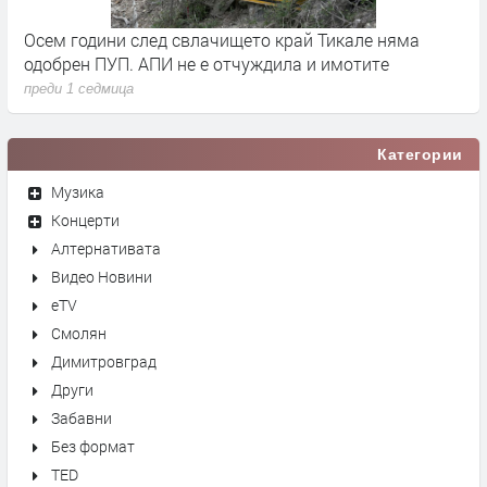
че
Осем години след свлачището край Тикале няма
Т
одобрен ПУП. АПИ не е отчуждила и имотите
с
преди 1 седмица
п
Категории
Музика
Концерти
Алтернативата
Видео Новини
eTV
Смолян
Димитровград
Други
Забавни
Без формат
TED