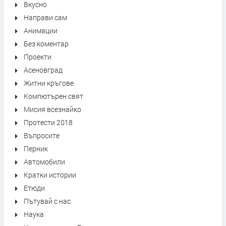
Вкусно
Направи сам
Анимации
Без коментар
Проекти
Асеновград
Житни кръгове
Компютърен свят
Мисия всезнайко
Протести 2018
Въпросите
Перник
Автомобили
Кратки истории
Етюди
Пътувай с нас
Наука