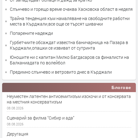
Слънчево и горещо време очаква Хасковска област в неделя
Трайна тенденция към намаляване на свободните работни
места в Кърджали,все още се търсят шивачки
Попарените надежди
Гурбетчиите обсаждат известна баничарница на Пазара в
Кърджали,опашки се извиват от сутринта
Юношите ни с капитан Милко Багдасаров са финалисти на
Балканиадата по волейбол
Предимно слънчево и ветровито днес в Кърджали
Блогове
Неуместен латентен антисемитизъм изскочи и от консервата
на местния консерватизъм
08.08.2026
Сценарий за филма “Сибир и ада”
08.08.2026
Деругация