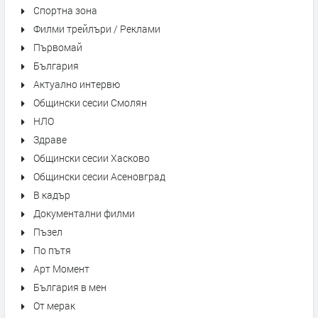
Спортна зона
Филми трейлъри / Реклами
Първомай
България
Актуално интервю
Общински сесии Смолян
НЛО
Здраве
Общински сесии Хасково
Общински сесии Асеновград
В кадър
Документални филми
Пъзел
По пътя
Арт Момент
България в мен
От мерак