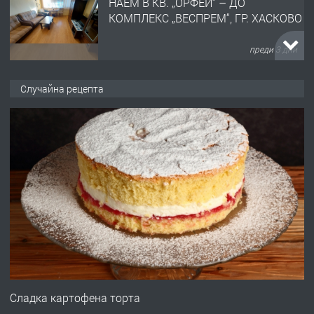
НАЕМ В КВ. „ОРФЕЙ“ – ДО
КОМПЛЕКС „ВЕСПРЕМ“, ГР. ХАСКОВО
преди 3 дни
ПРЕДЛАГА
НАПЪЛНО ОБЗАВЕДЕН И
Случайна рецепта
ОБОРУДВАН ТРИСТАЕН
АПАРТАМЕНТ В ЦЕНТЪРА НА ГР.
ХАСКОВО
преди 4 дни
ПРЕДЛАГА
Давам гараж под наем
преди 4 дни
ПРЕДЛАГА
№4120 Магазин/Офис под наем в кв.
Любен Каравелов, Хасково-близо до
Сладка картофена торта
градската градина!