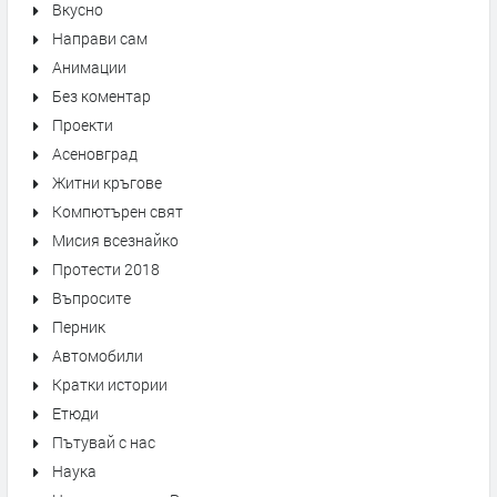
Вкусно
Направи сам
Анимации
Без коментар
Проекти
Асеновград
Житни кръгове
Компютърен свят
Мисия всезнайко
Протести 2018
Въпросите
Перник
Автомобили
Кратки истории
Етюди
Пътувай с нас
Наука