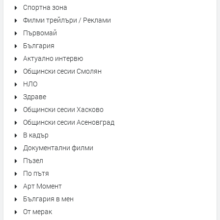
Спортна зона
Филми трейлъри / Реклами
Първомай
България
Актуално интервю
Общински сесии Смолян
НЛО
Здраве
Общински сесии Хасково
Общински сесии Асеновград
В кадър
Документални филми
Пъзел
По пътя
Арт Момент
България в мен
От мерак