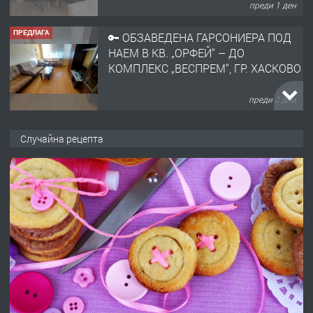
преди 1 ден
ПРЕДЛАГА
🔑 ОБЗАВЕДЕНА ГАРСОНИЕРА ПОД
НАЕМ В КВ. „ОРФЕЙ“ – ДО
КОМПЛЕКС „ВЕСПРЕМ“, ГР. ХАСКОВО
преди 2 дни
ПРЕДЛАГА
НАПЪЛНО ОБЗАВЕДЕН И
Случайна рецепта
ОБОРУДВАН ТРИСТАЕН
АПАРТАМЕНТ В ЦЕНТЪРА НА ГР.
ХАСКОВО
преди 3 дни
ПРЕДЛАГА
Давам гараж под наем
преди 3 дни