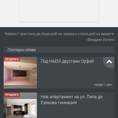
Човекът престана да бъде роб на човека и стана роб на вещите.
- Фридрих Енгелс
Последни обяви
ПРЕДЛАГА
Под НАЕМ двустаен Орфей
преди 1 ден
ПРЕДЛАГА
Нов апартамент на ул. Липа до
Езикова гимназия