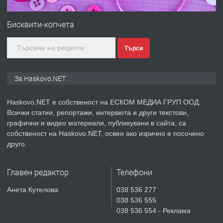
ПРЕДЛАГА
№4120 Магазин/Офис под наем в кв.
Любен Каравелов, Хасково-близо до
Бисквити-копчета
градската градина!
Търси
преди 3 дни
ПРЕДЛАГА
ПРОСТОРЕН ТРИСТАЕН
За Haskovo.NET
АПАРТАМЕНТ В НОВА СГРАДА КВ.
КУБА
Haskovo.NET е собственост на ЕСКОМ МЕДИА ГРУП ООД.
Всички статии, репортажи, интервюта и други текстови,
преди 4 дни
графични и видео материали, публикувани в сайта, са
собственост на Haskovo.NET, освен ако изрично е посочено
ПРЕДЛАГА
Продавам парцел в гр. Хасково кв.
друго.
Хисаря до ток, вода,канализация,
асфалт 0889 537 426
Главен редактор
Телефони
преди 4 дни
Анета Кутелова
038 536 277
038 536 555
ПРЕДЛАГА
СГЛОБЯВАНЕ НА МЕБЕЛИ.
038 536 554 - Реклама