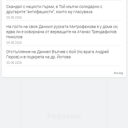
Скандал с нацисти гърми, а Той мълчи солидарно с
другарите “антифашисти”, които му гласуваха
05.08.2026
На гости на своя Даниил руzката Митрофанова е у дома си,
едва ли е освиркана от верващите на Атанас Трендафилов
Николов
04.08.2026
Отстъпление на Даниел Вълчев с бой (по врага Андрей
Гюров) и в подкрепа на др. Йотова
03.08.2026
ivo.bg