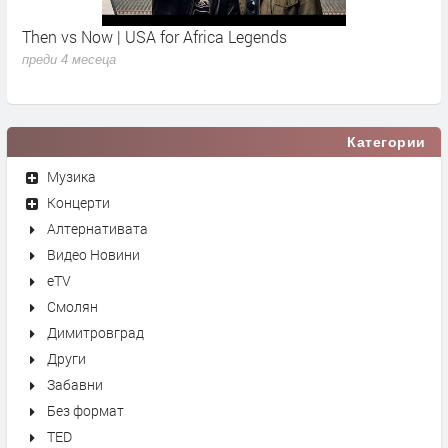
Then vs Now | USA for Africa Legends
К
преди 4 месеца
п
Категории
Музика
Концерти
Алтернативата
Видео Новини
eTV
Смолян
Димитровград
Други
Забавни
Без формат
TED