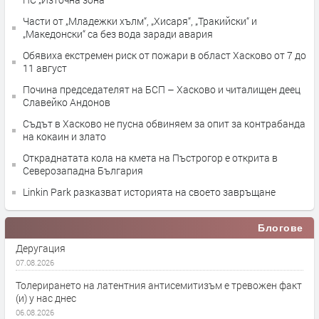
Части от „Младежки хълм“, „Хисаря“, „Тракийски“ и
„Македонски“ са без вода заради авария
Обявиха екстремен риск от пожари в област Хасково от 7 до
11 август
Почина председателят на БСП – Хасково и читалищен деец
Славейко Андонов
Съдът в Хасково не пусна обвиняем за опит за контрабанда
на кокаин и злато
Откраднатата кола на кмета на Пъстрогор е открита в
Северозападна България
Linkin Park разказват историята на своето завръщане
Блогове
Деругация
07.08.2026
Толерирането на латентния антисемитизъм е тревожен факт
(и) у нас днес
06.08.2026