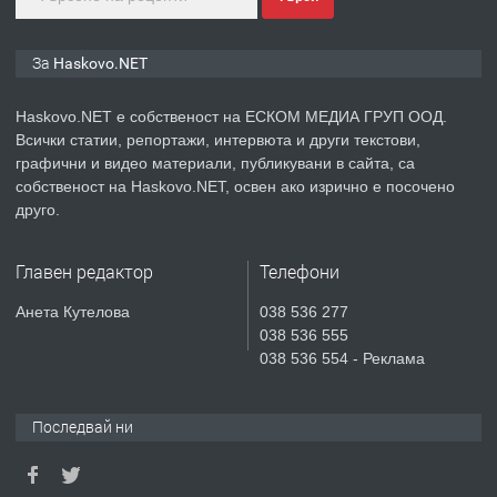
ПРЕДЛАГА
ПРОСТОРЕН ТРИСТАЕН
За Haskovo.NET
АПАРТАМЕНТ В НОВА СГРАДА КВ.
КУБА
Haskovo.NET е собственост на ЕСКОМ МЕДИА ГРУП ООД.
Всички статии, репортажи, интервюта и други текстови,
преди 5 дни
графични и видео материали, публикувани в сайта, са
собственост на Haskovo.NET, освен ако изрично е посочено
ПРЕДЛАГА
Продавам парцел в гр. Хасково кв.
друго.
Хисаря до ток, вода,канализация,
асфалт 0889 537 426
Главен редактор
Телефони
преди 5 дни
Анета Кутелова
038 536 277
038 536 555
ПРЕДЛАГА
СГЛОБЯВАНЕ НА МЕБЕЛИ.
038 536 554 - Реклама
Последвай ни
преди 5 дни
ПРЕДЛАГА