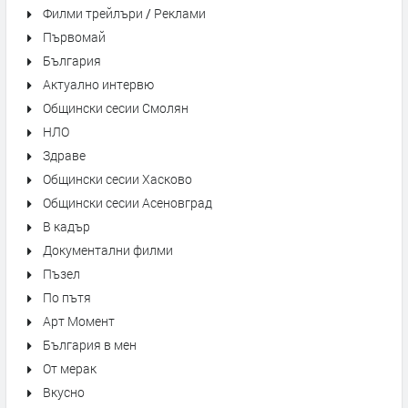
Филми трейлъри / Реклами
Първомай
България
Актуално интервю
Общински сесии Смолян
НЛО
Здраве
Общински сесии Хасково
Общински сесии Асеновград
В кадър
Документални филми
Пъзел
По пътя
Арт Момент
България в мен
От мерак
Вкусно