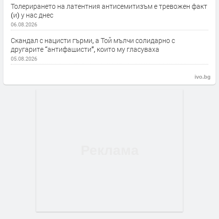
Толерирането на латентния антисемитизъм е тревожен факт
(и) у нас днес
06.08.2026
Скандал с нацисти гърми, а Той мълчи солидарно с
другарите “антифашисти”, които му гласуваха
05.08.2026
ivo.bg