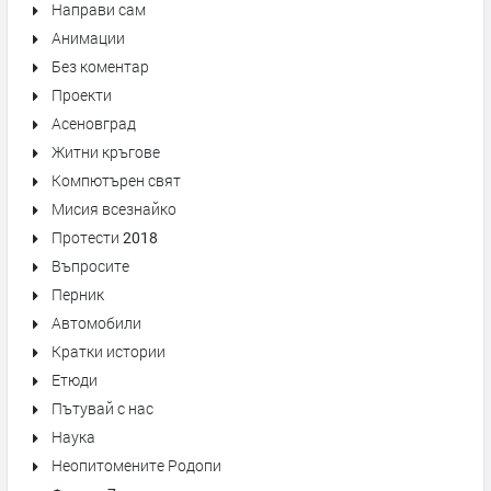
Направи сам
Анимации
Без коментар
Проекти
Асеновград
Житни кръгове
Компютърен свят
Мисия всезнайко
Протести 2018
Въпросите
Перник
Автомобили
Кратки истории
Етюди
Пътувай с нас
Наука
Неопитомените Родопи