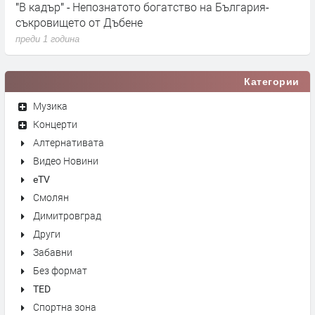
"В кадър" - Непознатото богатство на България-
Т
съкровището от Дъбене
Б
преди 1 година
п
Категории
Музика
Концерти
Алтернативата
Видео Новини
eTV
Смолян
Димитровград
Други
Забавни
Без формат
TED
Спортна зона