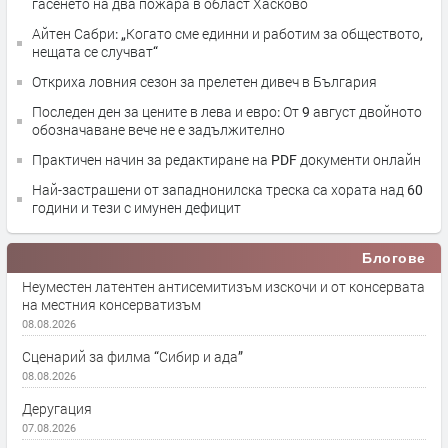
гасенето на два пожара в област Хасково
Айтен Сабри: „Когато сме единни и работим за обществото,
нещата се случват“
Откриха ловния сезон за прелетен дивеч в България
Последен ден за цените в лева и евро: От 9 август двойното
обозначаване вече не е задължително
Практичен начин за редактиране на PDF документи онлайн
Най-застрашени от западнонилска треска са хората над 60
години и тези с имунен дефицит
Блогове
Неуместен латентен антисемитизъм изскочи и от консервата
на местния консерватизъм
08.08.2026
Сценарий за филма “Сибир и ада”
08.08.2026
Деругация
07.08.2026