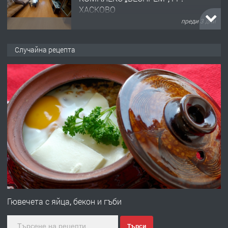
ХАСКОВО
преди 3 дни
ПРЕДЛАГА
НАПЪЛНО ОБЗАВЕДЕН И
Случайна рецепта
ОБОРУДВАН ТРИСТАЕН
АПАРТАМЕНТ В ЦЕНТЪРА НА ГР.
ХАСКОВО
преди 4 дни
ПРЕДЛАГА
Давам гараж под наем
преди 4 дни
ПРЕДЛАГА
№4120 Магазин/Офис под наем в
кв. Любен Каравелов, Хасково-близо
Гювечета с яйца, бекон и гъби
до градската градина!
Търси
преди 4 дни