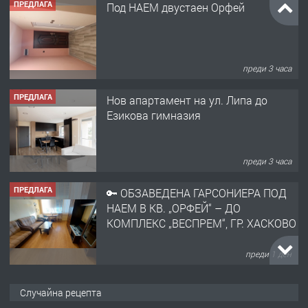
преди 3 часа
ПРЕДЛАГА
Нов апартамент на ул. Липа до
Езикова гимназия
преди 3 часа
ПРЕДЛАГА
🔑 ОБЗАВЕДЕНА ГАРСОНИЕРА ПОД
НАЕМ В КВ. „ОРФЕЙ“ – ДО
КОМПЛЕКС „ВЕСПРЕМ“, ГР. ХАСКОВО
преди 1 ден
ПРЕДЛАГА
НАПЪЛНО ОБЗАВЕДЕН И
ОБОРУДВАН ТРИСТАЕН
АПАРТАМЕНТ В ЦЕНТЪРА НА ГР.
Случайна рецепта
ХАСКОВО