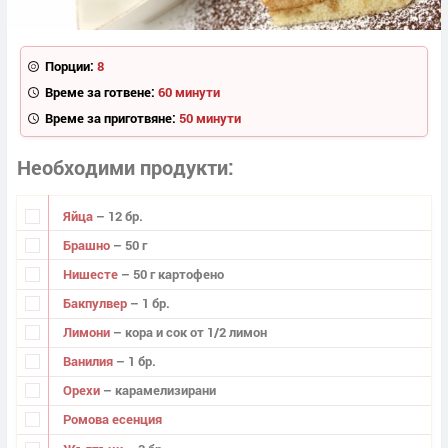
Порции:
8
Време за готвене:
60 минути
Време за приготвяне:
50 минути
Необходими продукти
Яйца
– 12 бр.
Брашно
– 50 г
Нишесте
– 50 г картофено
Бакпулвер
– 1 бр.
Лимони
– кора и сок от 1/2 лимон
Ванилия
– 1 бр.
Орехи
– карамелизирани
Ромова есенция