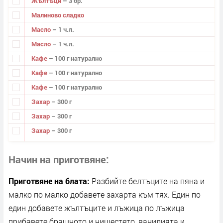
Жълтъци
– 3 бр.
Малиново сладко
Масло
– 1 ч.л.
Масло
– 1 ч.л.
Кафе
– 100 г натурално
Кафе
– 100 г натурално
Кафе
– 100 г натурално
Захар
– 300 г
Захар
– 300 г
Захар
– 300 г
Начин на приготвяне
Приготвяне на блата:
Разбийте белтъците на пяна и
малко по малко добавете захарта към тях. Един по
един добавете жълтъците и лъжица по лъжица
прибавете брашното и нишестето, ванилията и