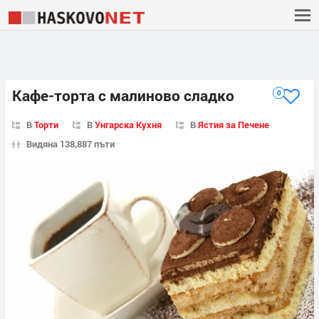
Кафе-торта с малиново сладко
0
В
Торти
В
Унгарска Кухня
В
Ястия за Печене
Видяна 138,887 пъти