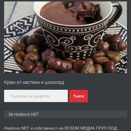
преди 2 дни
ПРЕДЛАГА
Давам гараж под наем
преди 2 дни
ПРЕДЛАГА
№4120 Магазин/Офис под наем в кв.
Любен Каравелов, Хасково-близо до
градската градина!
Крем от кестени и шоколад
преди 2 дни
Търси
ПРЕДЛАГА
ПРОСТОРЕН ТРИСТАЕН
АПАРТАМЕНТ В НОВА СГРАДА КВ.
КУБА
За Haskovo.NET
преди 3 дни
Haskovo.NET е собственост на ЕСКОМ МЕДИА ГРУП ООД.