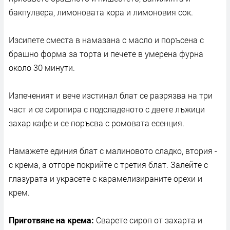
бакпулвера, лимоновата кора и лимоновия сок.
Изсипете сместа в намазана с масло и поръсена с
брашно форма за торта и печете в умерена фурна
около 30 минути.
Изпеченият и вече изстинал блат се разрязва на три
част и се сиропира с подсладеното с двете лъжици
захар кафе и се поръсва с ромовата есенция.
Намажете единия блат с малиновото сладко, втория -
с крема, а отгоре покрийте с третия блат. Залейте с
глазурата и украсете с карамелизираните орехи и
крем.
Приготвяне на крема:
Сварете сироп от захарта и