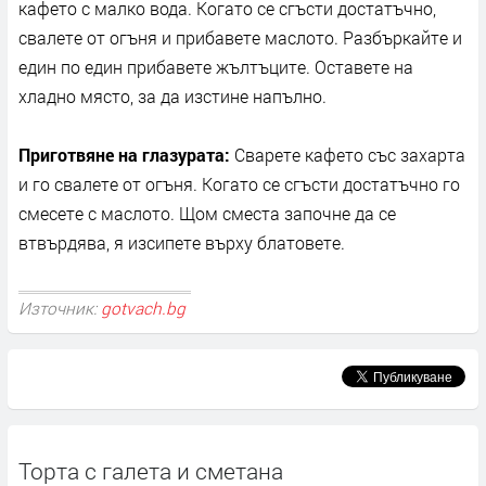
кафето с малко вода. Когато се сгъсти достатъчно,
свалете от огъня и прибавете маслото. Разбъркайте и
един по един прибавете жълтъците. Оставете на
хладно място, за да изстине напълно.
Приготвяне на глазурата:
Сварете кафето със захарта
и го свалете от огъня. Когато се сгъсти достатъчно го
смесете с маслото. Щом сместа започне да се
втвърдява, я изсипете върху блатовете.
Източник:
gotvach.bg
Торта с галета и сметана