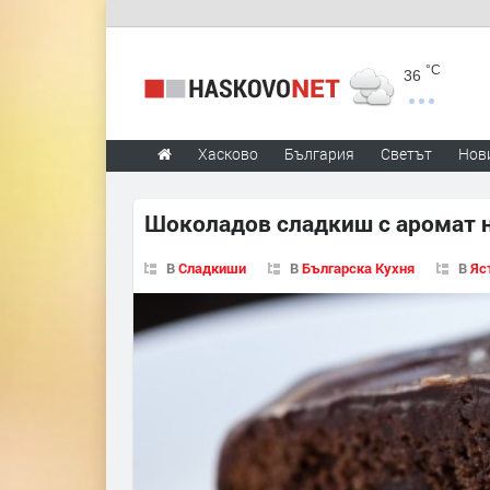
°C
36
Хасково
България
Светът
Нов
Шоколадов сладкиш с аромат 
В
Сладкиши
В
Българска Кухня
В
Яс