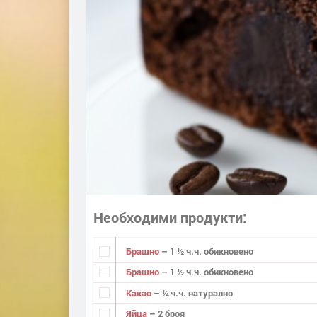
Необходими продукти
Брашно
– 1 ½ ч.ч. обикновено
Брашно
– 1 ½ ч.ч. обикновено
Какао
– ¼ ч.ч. натурално
Яйца
– 2 броя