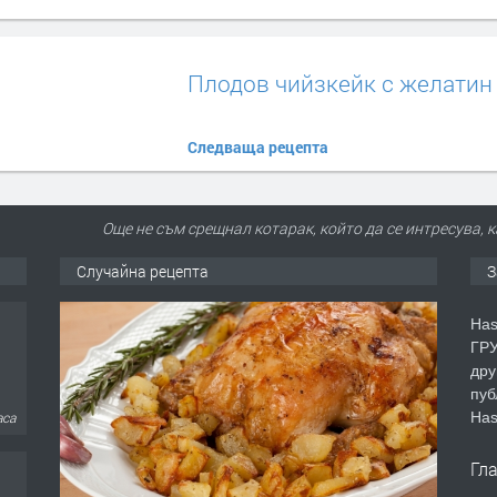
Плодов чийзкейк с желатин
Следваща рецепта
Още не съм срещнал котарак, който да се интресува, 
Случайна рецепта
З
Has
ГРУ
дру
пуб
Has
аса
Гл