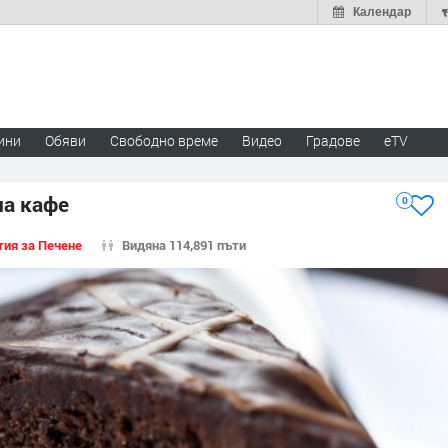
Календар
ини
Обяви
Свободно време
Видео
Градове
eTV
на кафе
0
тия за Печене
Видяна 114,891 пъти