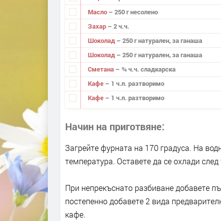
Масло
– 250 г несолено
Захар
– 2 ч.ч.
Шоколад
– 250 г натурален, за ганаша
Шоколад
– 250 г натурален, за ганаша
Сметана
– ¾ ч.ч. сладкарска
Кафе
– 1 ч.л. разтворимо
Кафе
– 1 ч.л. разтворимо
Начин на приготвяне
Загрейте фурната на 170 градуса. На вод
температура. Оставете да се охлади след 
При непрекъснато разбиване добавете пъ
постепенно добавете 2 вида предварителн
кафе.