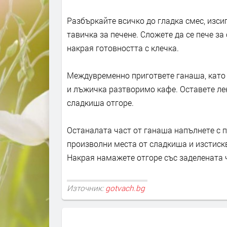
Разбъркайте всичко до гладка смес, изс
тавичка за печене. Сложете да се пече за
накрая готовността с клечка.
Междувременно пригответе ганаша, като 
и лъжичка разтворимо кафе. Оставете лек
сладкиша отгоре.
Останалата част от ганаша напълнете с 
произволни места от сладкиша и изстискв
Накрая намажете отгоре със заделената ч
Източник:
gotvach.bg