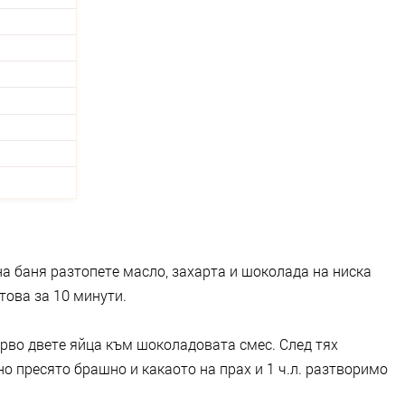
на баня разтопете масло, захарта и шоколада на ниска
това за 10 минути.
рво двете яйца към шоколадовата смес. След тях
о пресято брашно и какаото на прах и 1 ч.л. разтворимо