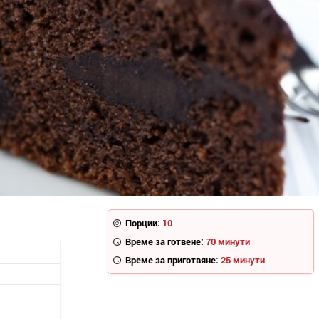
Порции:
10
Време за готвене:
70 минути
Време за приготвяне:
25 минути