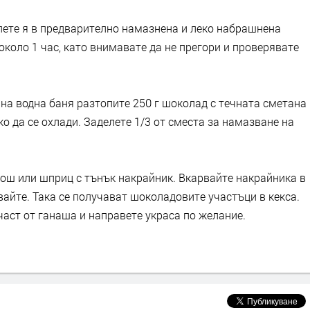
ипете я в предварително намазнена и леко набрашнена
 около 1 час, като внимавате да не прегори и проверявате
на водна баня разтопите 250 г шоколад с течната сметана
о да се охлади. Заделете 1/3 от сместа за намазване на
пош или шприц с тънък накрайник. Вкарвайте накрайника в
айте. Така се получават шоколадовите участъци в кекса.
аст от ганаша и направете украса по желание.