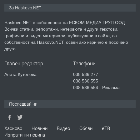
ПРЕДЛАГА
ПРОСТОРЕН ТРИСТАЕН
За Haskovo.NET
АПАРТАМЕНТ В НОВА СГРАДА КВ.
КУБА
Haskovo.NET е собственост на ЕСКОМ МЕДИА ГРУП ООД.
Всички статии, репортажи, интервюта и други текстови,
преди 5 дни
графични и видео материали, публикувани в сайта, са
собственост на Haskovo.NET, освен ако изрично е посочено
ПРЕДЛАГА
Продавам парцел в гр. Хасково кв.
друго.
Хисаря до ток, вода,канализация,
асфалт 0889 537 426
Главен редактор
Телефони
преди 5 дни
Анета Кутелова
038 536 277
038 536 555
ПРЕДЛАГА
СГЛОБЯВАНЕ НА МЕБЕЛИ.
038 536 554 - Реклама
Последвай ни
преди 5 дни
ПРЕДЛАГА
Хасково
Новини
Видео
Обяви
еТВ
№4119 Едностаен обзаведен
Изпрати ни новина
апартамент под наем в кв.