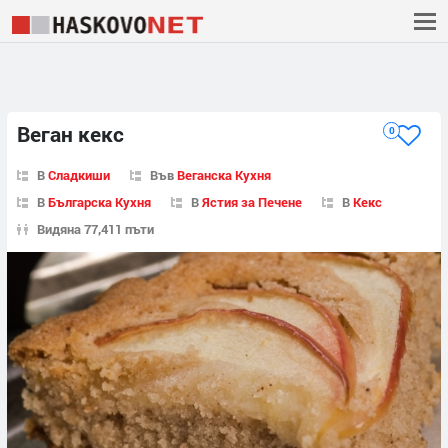
Веган кекс
0
В
Сладкиши
Във
Веганска Кухня
В
Българска Кухня
В
Ястия за Печене
В
Кекс
Видяна 77,411 пъти