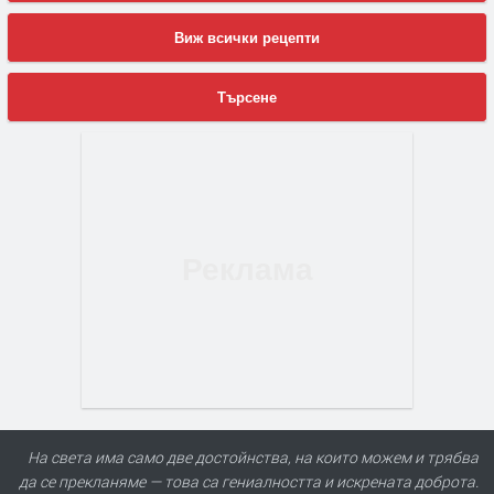
Виж всички рецепти
Търсене
На света има само две достойнства, на които можем и трябва
да се прекланяме — това са гениалността и искрената доброта.