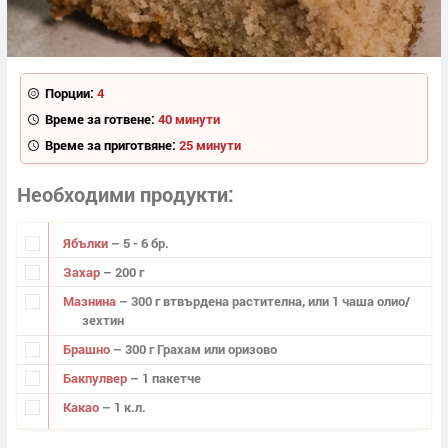
Порции:
4
Време за готвене:
40 минути
Време за приготвяне:
25 минути
Необходими продукти
Ябълки
– 5 - 6 бр.
Захар
– 200 г
Мазнина
– 300 г втвърдена растителна, или 1 чаша олио/
зехтин
Брашно
– 300 г Грахам или оризово
Бакпулвер
– 1 пакетче
Какао
– 1 к.л.