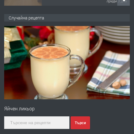
преди 3 дни
ПРЕДЛАГА
НАПЪЛНО ОБЗАВЕДЕН И
Случайна рецепта
ОБОРУДВАН ТРИСТАЕН
АПАРТАМЕНТ В ЦЕНТЪРА НА ГР.
ХАСКОВО
преди 4 дни
ПРЕДЛАГА
Давам гараж под наем
преди 4 дни
ПРЕДЛАГА
№4120 Магазин/Офис под наем в кв.
Любен Каравелов, Хасково-близо до
Яйчен ликьор
градската градина!
преди 4 дни
Търси