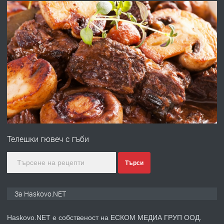
АПАРТАМЕНТ В ЦЕНТЪРА НА ГР.
ХАСКОВО
преди 4 дни
ПРЕДЛАГА
Давам гараж под наем
преди 4 дни
ПРЕДЛАГА
№4120 Магазин/Офис под наем в кв.
Любен Каравелов, Хасково-близо до
Телешки гювеч с гъби
градската градина!
преди 4 дни
Търси
ПРЕДЛАГА
ПРОСТОРЕН ТРИСТАЕН
За Haskovo.NET
АПАРТАМЕНТ В НОВА СГРАДА КВ.
КУБА
Haskovo.NET е собственост на ЕСКОМ МЕДИА ГРУП ООД.