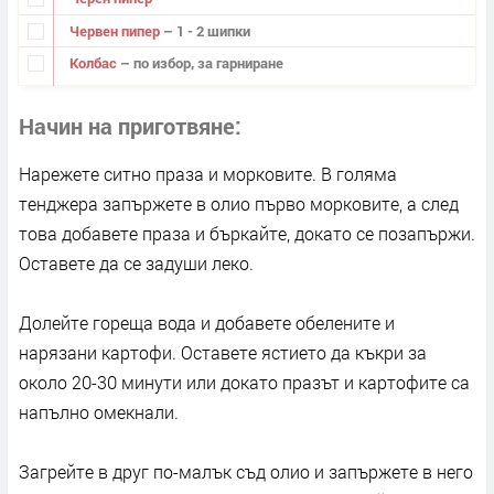
Червен пипер
– 1 - 2 шипки
Колбас
– по избор, за гарниране
Начин на приготвяне
Нарежете ситно праза и морковите. В голяма
тенджера запържете в олио първо морковите, а след
това добавете праза и бъркайте, докато се позапържи.
Оставете да се задуши леко.
Долейте гореща вода и добавете обелените и
нарязани картофи. Оставете ястието да къкри за
около 20-30 минути или докато празът и картофите са
напълно омекнали.
Загрейте в друг по-малък съд олио и запържете в него