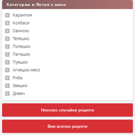
Категории в Ястия с месо
Карантия
Колбаси
Свинско
Телешко
Пилешко
Патешко
Пуешко
Агнешко месо
Риба
Заешко
Дивеч
Няколко случайни рецепти
Виж всички рецепти