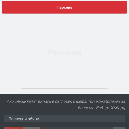
Търсене
Ако служителят винаги е съгласен с шефа, той е безполезен за
бизнеса - Елбърт Хъбард
Последни обяви