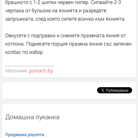
брашното с 1-2 шипки червен пипер. Сипвайте 2-3
черпака от бульона на яхнията и разредете
запръжката, след което сипете всичко към яхнията.
Овкусете с подправки и снемете празената яхния от
котлона. Поднесете порция празена яхния със запечен
колбас по избор.
Източник:
gotvach.bg
Домашна луканка
Предишна рецепта