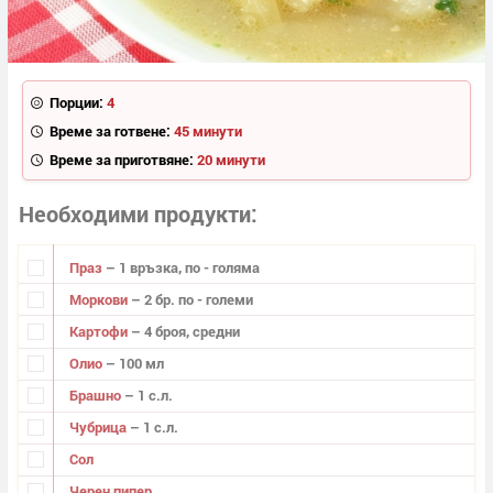
Порции:
4
Време за готвене:
45 минути
Време за приготвяне:
20 минути
Необходими продукти
Праз
– 1 връзка, по - голяма
Моркови
– 2 бр. по - големи
Картофи
– 4 броя, средни
Олио
– 100 мл
Брашно
– 1 с.л.
Чубрица
– 1 с.л.
Сол
Черен пипер