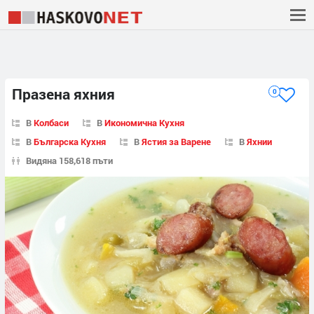
Празена яхния
0
В
Колбаси
В
Икономична Кухня
В
Българска Кухня
В
Ястия за Варене
В
Яхнии
Видяна 158,618 пъти