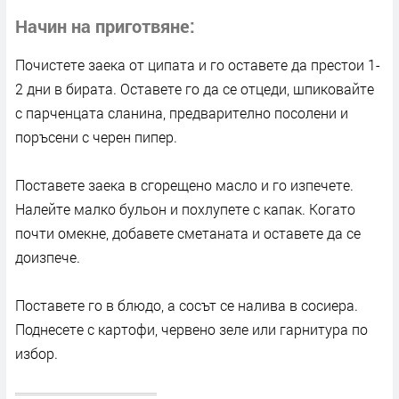
Начин на приготвяне
Почистете заека от ципата и го оставете да престои 1-
2 дни в бирата. Оставете го да се отцеди, шпиковайте
с парченцата сланина, предварително посолени и
поръсени с черен пипер.
Поставете заека в сгорещено масло и го изпечете.
Налейте малко бульон и похлупете с капак. Когато
почти омекне, добавете сметаната и оставете да се
доизпече.
Поставете го в блюдо, а сосът се налива в сосиера.
Поднесете с картофи, червено зеле или гарнитура по
избор.