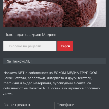
преди 4 дни
ПРЕДЛАГА
№4120 Магазин/Офис под наем в кв.
Любен Каравелов, Хасково-близо до
Шоколадов сладкиш Мадлен
градската градина!
преди 4 дни
Търси
ПРЕДЛАГА
ПРОСТОРЕН ТРИСТАЕН
За Haskovo.NET
АПАРТАМЕНТ В НОВА СГРАДА КВ.
КУБА
Haskovo.NET е собственост на ЕСКОМ МЕДИА ГРУП ООД.
Всички статии, репортажи, интервюта и други текстови,
преди 5 дни
графични и видео материали, публикувани в сайта, са
собственост на Haskovo.NET, освен ако изрично е посочено
ПРЕДЛАГА
Продавам парцел в гр. Хасково кв.
друго.
Хисаря до ток, вода,канализация,
асфалт 0889 537 426
Главен редактор
Телефони