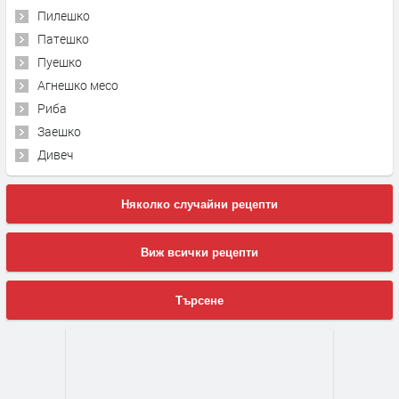
Пилешко
Патешко
Пуешко
Агнешко месо
Риба
Заешко
Дивеч
Няколко случайни рецепти
Виж всички рецепти
Търсене