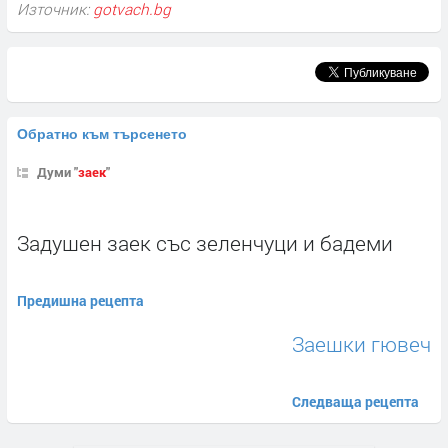
Източник:
gotvach.bg
Обратно към търсенето
Думи "
заек
"
Задушен заек със зеленчуци и бадеми
Предишна рецепта
Заешки гювеч
Следваща рецепта