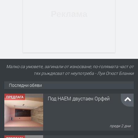
Малко са умовете, загинали от износване; по-голямата част от
тях ръждясват от неупотреба - Луи Огюст Бланки
Последни обяви
ПРЕДЛАГА
Под НАЕМ двустаен Орфей
преди 2 дни