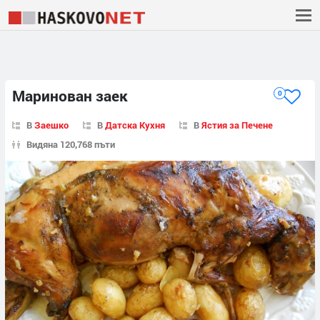
Маринован заек
0
В
Заешко
В
Датска Кухня
В
Ястия за Печене
Видяна 120,768 пъти