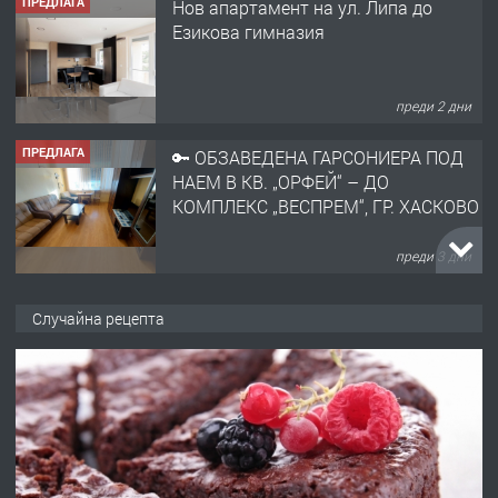
ПРЕДЛАГА
Нов апартамент на ул. Липа до
Езикова гимназия
преди 2 дни
ПРЕДЛАГА
🔑 ОБЗАВЕДЕНА ГАРСОНИЕРА ПОД
НАЕМ В КВ. „ОРФЕЙ“ – ДО
КОМПЛЕКС „ВЕСПРЕМ“, ГР. ХАСКОВО
преди 3 дни
ПРЕДЛАГА
НАПЪЛНО ОБЗАВЕДЕН И
Случайна рецепта
ОБОРУДВАН ТРИСТАЕН
АПАРТАМЕНТ В ЦЕНТЪРА НА ГР.
ХАСКОВО
преди 4 дни
ПРЕДЛАГА
Давам гараж под наем