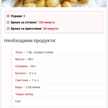
Порции:
5
Време за готвене:
120 минути
Време за приготвяне:
30 минути
Необходими продукти
Заек
– 1 бр. средно голям
Масло
– 80 г
Сланина
– 60 г
Бульон
– 2 ч.ч.
Сметана
– 1 ч.ч.
Бира
– 2 бутилки
Черен пипер
Сол