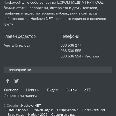
Haskovo.NET е собственост на ЕСКОМ МЕДИА ГРУП ООД.
Всички статии, репортажи, интервюта и други текстови,
преди 6 дни
графични и видео материали, публикувани в сайта, са
собственост на Haskovo.NET, освен ако изрично е посочено
ПРЕДЛАГА
Продавам парцел в гр. Хасково кв.
друго.
Хисаря до ток, вода,канализация,
асфалт 0889 537 426
Главен редактор
Телефони
преди 6 дни
Анета Кутелова
038 536 277
038 536 555
ПРЕДЛАГА
СГЛОБЯВАНЕ НА МЕБЕЛИ.
038 536 554 - Реклама
Последвай ни
преди 6 дни
ПРЕДЛАГА
Хасково
Новини
Видео
Обяви
еТВ
№4119 Едностаен обзаведен
Изпрати ни новина
апартамент под наем в кв.
Училищни, гр. Хасково.
© Copyright
Haskovo.NET
Пълна версия
Етичен кодекс
Общи условия
Поверителност
преди 6 дни
За реклама
Избори 2026
Свържи се с нас