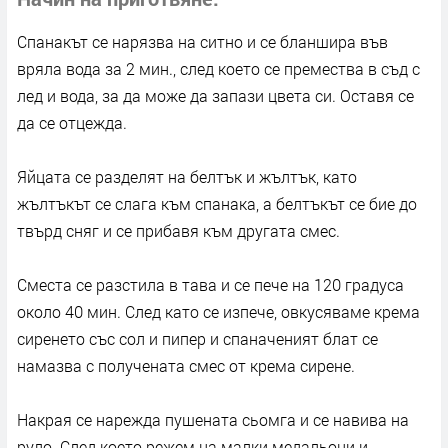
Спанакът се нарязва на ситно и се бланшира във
вряла вода за 2 мин., след което се премества в съд с
лед и вода, за да може да запази цвета си. Оставя се
да се отцежда.
Яйцата се разделят на белтък и жълтък, като
жълтъкът се слага към спанака, а белтъкът се бие до
твърд сняг и се прибавя към другата смес.
Сместа се разстила в тава и се пече на 120 градуса
около 40 мин. След като се изпече, овкусяваме крема
сиренето със сол и пипер и спаначеният блат се
намазва с получената смес от крема сирене.
Накрая се нарежда пушената сьомга и се навива на
руло. След което режем на малки медальони и