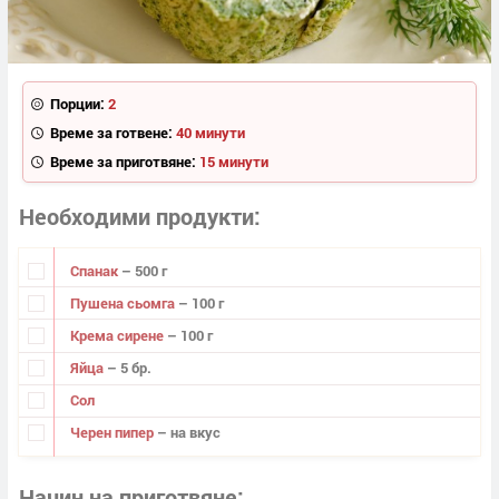
Порции:
2
Време за готвене:
40 минути
Време за приготвяне:
15 минути
Необходими продукти
Спанак
– 500 г
Пушена сьомга
– 100 г
Крема сирене
– 100 г
Яйца
– 5 бр.
Сол
Черен пипер
– на вкус
Начин на приготвяне