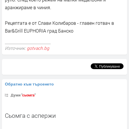
аранжираме в чиния.
Рецептата е от Слави Колибаров - главен готвач в
Bar&Grill EUPHORIA град Банско
Източник:
gotvach.bg
Обратно към търсенето
Думи "
сьомга
"
Сьомга с аспержи