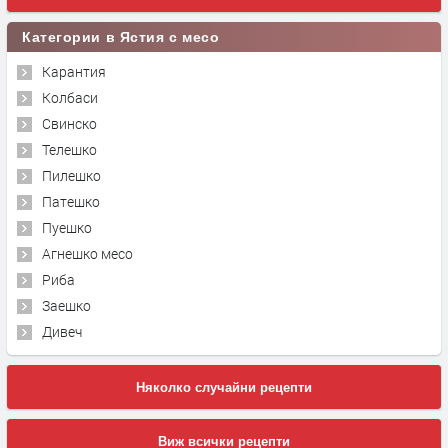
Категории в Ястия с месо
Карантия
Колбаси
Свинско
Телешко
Пилешко
Патешко
Пуешко
Агнешко месо
Риба
Заешко
Дивеч
Няколко случайни рецепти
Виж всички рецепти