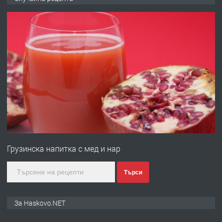
ОБОРУДВАН ТРИСТАЕН
АПАРТАМЕНТ В ЦЕНТЪРА НА ГР.
ХАСКОВО
преди 5 дни
ПРЕДЛАГА
Давам гараж под наем
преди 5 дни
ПРЕДЛАГА
№4120 Магазин/Офис под наем в кв.
Любен Каравелов, Хасково-близо до
Грузинска напитка с мед и нар
градската градина!
преди 5 дни
Търси
ПРЕДЛАГА
ПРОСТОРЕН ТРИСТАЕН
За Haskovo.NET
АПАРТАМЕНТ В НОВА СГРАДА КВ.
КУБА