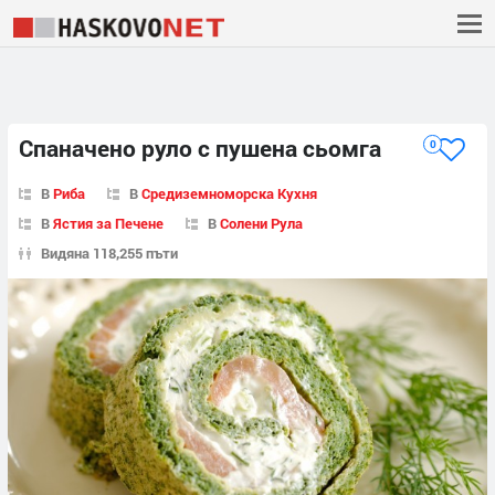
Спаначено руло с пушена сьомга
0
В
Риба
В
Средиземноморска Кухня
В
Ястия за Печене
В
Солени Рула
Видяна 118,255 пъти