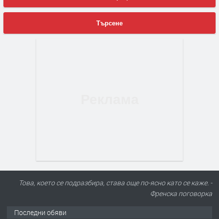
Търсене
Това, което се подразбира, става още по-ясно като се каже. -
Френска поговорка
Последни обяви