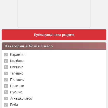
Публикувай нова рецепта
Категории в Ястия с месо
Карантия
Колбаси
Свинско
Телешко
Пилешко
Патешко
Пуешко
Агнешко месо
Риба