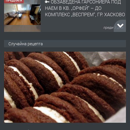
ПРЕДЛАГА
🔑 ОБЗАВЕДЕНА ГАРСОНИЕРА ПОД
НАЕМ В КВ. „ОРФЕЙ“ – ДО
КОМПЛЕКС „ВЕСПРЕМ“, ГР. ХАСКОВО
преди 3 дни
ПРЕДЛАГА
НАПЪЛНО ОБЗАВЕДЕН И
Случайна рецепта
ОБОРУДВАН ТРИСТАЕН
АПАРТАМЕНТ В ЦЕНТЪРА НА ГР.
ХАСКОВО
преди 4 дни
ПРЕДЛАГА
Давам гараж под наем
преди 4 дни
ПРЕДЛАГА
№4120 Магазин/Офис под наем в кв.
Любен Каравелов, Хасково-близо до