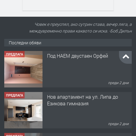
Човек е преуспял, ако сутрин става, вечер ляга, а
междувременно прави каквото си иска. -Боб Дилън
Последни обяви
ПРЕДЛАГА
Под НАЕМ двустаен Орфей
преди 2 дни
ПРЕДЛАГА
Нов апартамент на ул. Липа до
Езикова гимназия
преди 2 дни