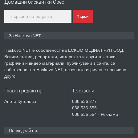
Домашни бисквитки Орео
градската градина!
преди 4 дни
Търси
ПРЕДЛАГА
ПРОСТОРЕН ТРИСТАЕН
За Haskovo.NET
АПАРТАМЕНТ В НОВА СГРАДА КВ.
КУБА
Haskovo.NET е собственост на ЕСКОМ МЕДИА ГРУП ООД.
Всички статии, репортажи, интервюта и други текстови,
преди 5 дни
графични и видео материали, публикувани в сайта, са
собственост на Haskovo.NET, освен ако изрично е посочено
ПРЕДЛАГА
Продавам парцел в гр. Хасково кв.
друго.
Хисаря до ток, вода,канализация,
асфалт 0889 537 426
Главен редактор
Телефони
преди 5 дни
Анета Кутелова
038 536 277
038 536 555
ПРЕДЛАГА
СГЛОБЯВАНЕ НА МЕБЕЛИ.
038 536 554 - Реклама
Последвай ни