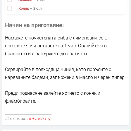
Коняк
– 2 с.л.
Начин на приготвяне
Намажете почистената риба с лимоновия сок,
посолете я и я оставете за 1 час. Оваляйте я в
брашното и я запържете до златисто.
Сервирайте в подходяща чиния, като поръсите с
нарязаните бадеми, запържени в масло и черен пипер.
Преди поднасяне залейте ястието с коняк и
фламбирайте.
Източник:
gotvach.bg