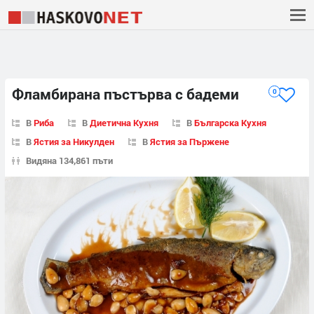
Фламбирана пъстърва с бадеми
0
В
Риба
В
Диетична Кухня
В
Българска Кухня
В
Ястия за Никулден
В
Ястия за Пържене
Видяна 134,861 пъти