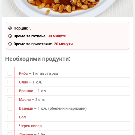
Порции:
5
Време за готвене:
30 минути
Време за приготвяне:
20 минути
Необходими продукти
Риба
– 1 кг пъстърва
Олио
– 1 к.ч.
Брашно
– 1 к.ч.
Масло
– 2 с.л.
Бадеми
– 1 к.ч. (обелени и нарязани)
Сол
Черен пипер
Лимони
– 1 бр.