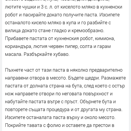
лютите чушки и 3 с. л. от киселото мляко в кухненски
робот и пасирайте докато получите паста. Изсипете
останалото кисело мляко в купа и го разбийте с
вилица докато стане гладко и кремообразно.
Прибавете пастата от кухненския робот, кимиона,
кориандъра, лютия червен пипер, солта и гарам
масала. Разбъркайте хубаво.
Пъхнете част от тази паста в няколко предварително
направени отвора в месото. Бъдете щедри. Размажете
пастата от долната страна на бута, след което с остър
нож направете отвори по неговата повърхност и
набутайте пастата вътре с пръст. Обърнете бута и
повторете същата процедура и от другата му страна.
Изсипете останалата паста върху и около месото.
Покрийте тавата с фолио и оставете да престои в