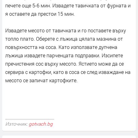
печете още 5-6 мин. Извадете тавичката от фурната и
я оставете да престои 15 мин.
Извадете месото от тавичката и го поставете върху
топло плато. Оберете с лъжица цялата мазнина от
повърхността на соса. Като използвате дупчена
лъжица извадете парченцата подправки. Изсипете
пречистения сос върху месото. Ястието може да се
сервира с картофки, като в соса се след изваждане на
месото се запичат картофките.
Източник:
gotvach.bg