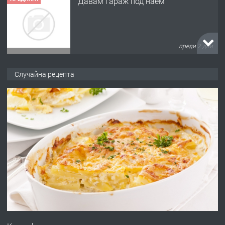
Давам гараж под наем
преди 2 дни
ПРЕДЛАГА
№4120 Магазин/Офис под наем в кв.
Случайна рецепта
Любен Каравелов, Хасково-близо до
градската градина!
преди 2 дни
ПРЕДЛАГА
ПРОСТОРЕН ТРИСТАЕН
АПАРТАМЕНТ В НОВА СГРАДА КВ.
КУБА
преди 2 дни
ПРЕДЛАГА
Продавам парцел в гр. Хасково кв.
Хисаря до ток, вода,канализация,