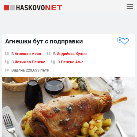
Агнешки бут с подправки
0
В
Агнешко месо
В
Индийска Кухня
В
Ястия за Печене
В
Печено Агне
Видяна 229,693 пъти