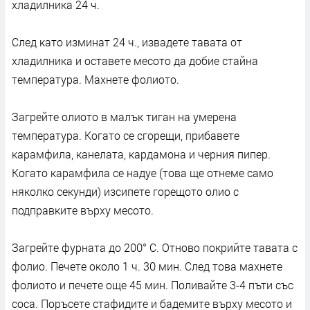
хладилника 24 ч.
След като изминат 24 ч., извадете тавата от
хладилника и оставете месото да добие стайна
температура. Махнете фолиото.
Загрейте олиото в малък тиган на умерена
температура. Когато се сгорещи, прибавете
карамфила, канелата, кардамона и черния пипер.
Когато карамфила се надуе (това ще отнеме само
няколко секунди) изсипете горещото олио с
подправките върху месото.
Загрейте фурната до 200° С. Отново покрийте тавата с
фолио. Печете около 1 ч. 30 мин. След това махнете
фолиото и печете още 45 мин. Поливайте 3-4 пъти със
соса. Поръсете стафидите и бадемите върху месото и