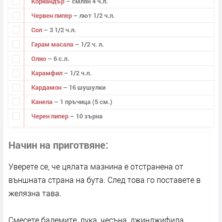
Кориандър
– смлян 4 ч.л.
Червен пипер
– лют 1/2 ч.л.
Сол
– 3 1/2 ч.л.
Гарам масала
– 1/2 ч. л.
Олио
– 6 с.л.
Карамфил
– 1/2 ч.л.
Кардамон
– 16 шушулки
Канела
– 1 пръчица (5 см.)
Черен пипер
– 10 зърна
Начин на приготвяне
Уверете се, че цялата мазнина е отстранена от
външната страна на бута. След това го поставете в
желязна тава.
Смесете бадемите, лука, чесъна, джинджифила,