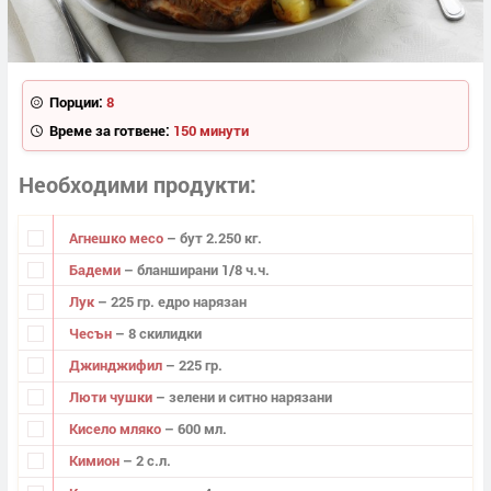
Порции:
8
Време за готвене:
150 минути
Необходими продукти
Агнешко месо
– бут 2.250 кг.
Бадеми
– бланширани 1/8 ч.ч.
Лук
– 225 гр. едро нарязан
Чесън
– 8 скилидки
Джинджифил
– 225 гр.
Люти чушки
– зелени и ситно нарязани
Кисело мляко
– 600 мл.
Кимион
– 2 с.л.