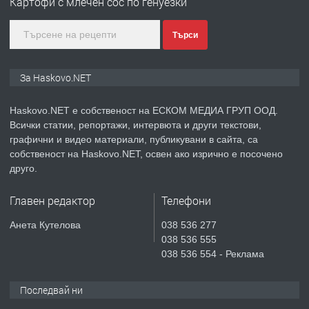
Картофи с млечен сос по генуезки
асфалт 0889 537 426
преди 2 дни
Търси
ПРЕДЛАГА
СГЛОБЯВАНЕ НА МЕБЕЛИ.
За Haskovo.NET
Haskovo.NET е собственост на ЕСКОМ МЕДИА ГРУП ООД.
Всички статии, репортажи, интервюта и други текстови,
преди 2 дни
графични и видео материали, публикувани в сайта, са
собственост на Haskovo.NET, освен ако изрично е посочено
ПРЕДЛАГА
№4119 Едностаен обзаведен
друго.
апартамент под наем в кв.
Училищни, гр. Хасково.
Главен редактор
Телефони
преди 3 дни
Анета Кутелова
038 536 277
038 536 555
ПРЕДЛАГА
Къртене на бетон! Събаряне на
038 536 554 - Реклама
сгради!
Последвай ни