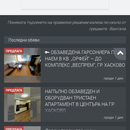
Понякога търсенето на правилно решение излиза по-скъпо от
грешките. -Вантала
Последни обяви
ПРЕДЛАГА
🔑 ОБЗАВЕДЕНА ГАРСОНИЕРА ПОД
НАЕМ В КВ. „ОРФЕЙ“ – ДО
КОМПЛЕКС „ВЕСПРЕМ“, ГР. ХАСКОВО
преди 1 ден
ПРЕДЛАГА
НАПЪЛНО ОБЗАВЕДЕН И
ОБОРУДВАН ТРИСТАЕН
АПАРТАМЕНТ В ЦЕНТЪРА НА ГР.
ХАСКОВО
преди 1 ден
ПРЕДЛАГА