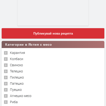
Публикувай нова рецепта
Категории в Ястия с месо
Карантия
Колбаси
Свинско
Телешко
Пилешко
Патешко
Пуешко
Агнешко месо
Риба