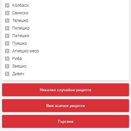
Колбаси
Свинско
Телешко
Пилешко
Патешко
Пуешко
Агнешко месо
Риба
Заешко
Дивеч
Няколко случайни рецепти
Виж всички рецепти
Търсене