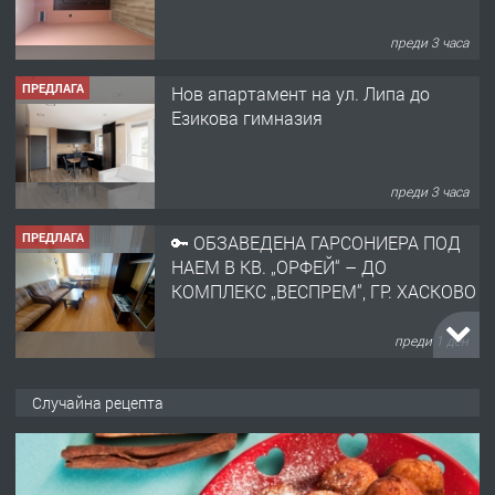
преди 3 часа
ПРЕДЛАГА
Нов апартамент на ул. Липа до
Езикова гимназия
преди 3 часа
ПРЕДЛАГА
🔑 ОБЗАВЕДЕНА ГАРСОНИЕРА ПОД
НАЕМ В КВ. „ОРФЕЙ“ – ДО
КОМПЛЕКС „ВЕСПРЕМ“, ГР. ХАСКОВО
преди 1 ден
ПРЕДЛАГА
НАПЪЛНО ОБЗАВЕДЕН И
Случайна рецепта
ОБОРУДВАН ТРИСТАЕН
АПАРТАМЕНТ В ЦЕНТЪРА НА ГР.
ХАСКОВО
преди 2 дни