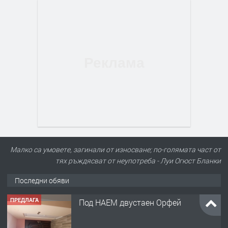
Малко са умовете, загинали от износване; по-голямата част от
тях ръждясват от неупотреба - Луи Огюст Бланки
Последни обяви
ПРЕДЛАГА
Под НАЕМ двустаен Орфей