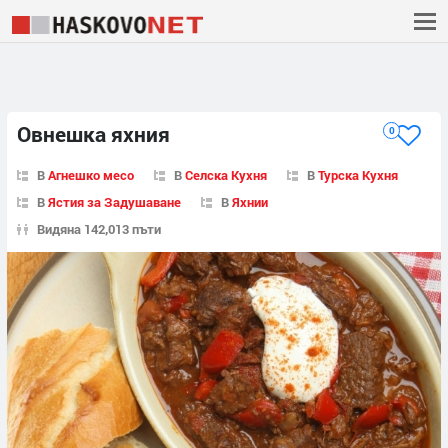
Овнешка яхния
0
В
Агнешко месо
В
Селска Кухня
В
Турска Кухня
В
Ястия за Задушаване
В
Яхнии
Видяна 142,013 пъти