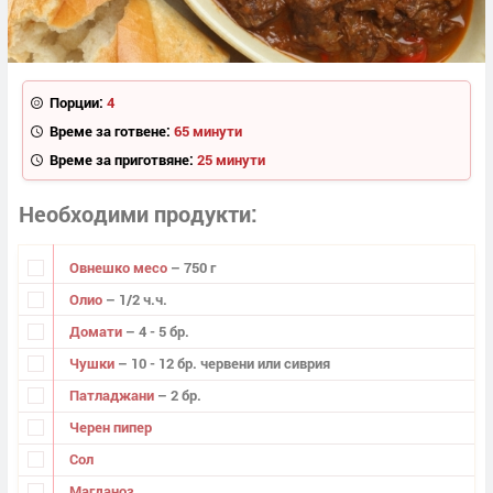
Порции:
4
Време за готвене:
65 минути
Време за приготвяне:
25 минути
Необходими продукти
Овнешко месо
– 750 г
Олио
– 1/2 ч.ч.
Домати
– 4 - 5 бр.
Чушки
– 10 - 12 бр. червени или сиврия
Патладжани
– 2 бр.
Черен пипер
Сол
Магданоз