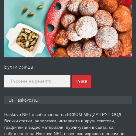
ПРЕДЛАГА
Давам гараж под наем
преди 2 дни
ПРЕДЛАГА
№4120 Магазин/Офис под наем в кв.
Любен Каравелов, Хасково-близо до
Бухти с яйца
градската градина!
преди 2 дни
Търси
ПРЕДЛАГА
ПРОСТОРЕН ТРИСТАЕН
За Haskovo.NET
АПАРТАМЕНТ В НОВА СГРАДА КВ.
КУБА
Haskovo.NET е собственост на ЕСКОМ МЕДИА ГРУП ООД.
Всички статии, репортажи, интервюта и други текстови,
преди 3 дни
графични и видео материали, публикувани в сайта, са
собственост на Haskovo.NET, освен ако изрично е посочено
ПРЕДЛАГА
Продавам парцел в гр. Хасково кв.