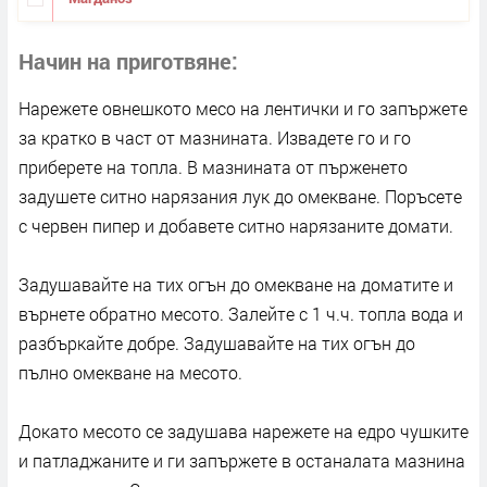
Начин на приготвяне
Нарежете овнешкото месо на лентички и го запържете
за кратко в част от мазнината. Извадете го и го
приберете на топла. В мазнината от пърженето
задушете ситно нарязания лук до омекване. Поръсете
с червен пипер и добавете ситно нарязаните домати.
Задушавайте на тих огън до омекване на доматите и
върнете обратно месото. Залейте с 1 ч.ч. топла вода и
разбъркайте добре. Задушавайте на тих огън до
пълно омекване на месото.
Докато месото се задушава нарежете на едро чушките
и патладжаните и ги запържете в останалата мазнина