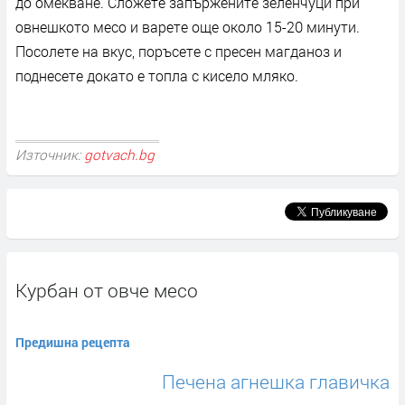
до омекване. Сложете запържените зеленчуци при
овнешкото месо и варете още около 15-20 минути.
Посолете на вкус, поръсете с пресен магданоз и
поднесете докато е топла с кисело мляко.
Източник:
gotvach.bg
Курбан от овче месо
Предишна рецепта
Печена агнешка главичка