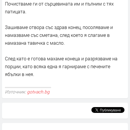
Почистваме ги от сърцевината им и пълним с тях
патицата.
Зашиваме отвора със здрав конец, посоляваме и
намазваме със сметана, след което я слагаме в
намазана тавичка с масло.
След като е готова махаме конеца и разрязваме на
порции, като всяка една я гарнираме с печените
ябълки в нея.
Източник:
gotvach.bg