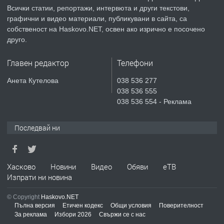
Всички статии, репортажи, интервюта и други текстови,
преди 3 дни
графични и видео материали, публикувани в сайта, са
собственост на Haskovo.NET, освен ако изрично е посочено
ПРЕДЛАГА
Продавам парцел в гр. Хасково кв.
друго.
Хисаря до ток, вода,канализация,
асфалт 0889 537 426
Главен редактор
Телефони
преди 3 дни
Анета Кутелова
038 536 277
038 536 555
ПРЕДЛАГА
СГЛОБЯВАНЕ НА МЕБЕЛИ.
038 536 554 - Реклама
Последвай ни
преди 3 дни
ПРЕДЛАГА
Хасково
Новини
Видео
Обяви
еТВ
№4119 Едностаен обзаведен
Изпрати ни новина
апартамент под наем в кв.
Училищни, гр. Хасково.
© Copyright
Haskovo.NET
Пълна версия
Етичен кодекс
Общи условия
Поверителност
преди 3 дни
За реклама
Избори 2026
Свържи се с нас