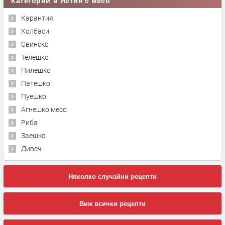
Категории в Ястия с месо
Карантия
Колбаси
Свинско
Телешко
Пилешко
Патешко
Пуешко
Агнешко месо
Риба
Заешко
Дивеч
Няколко случайни рецепти
Виж всички рецепти