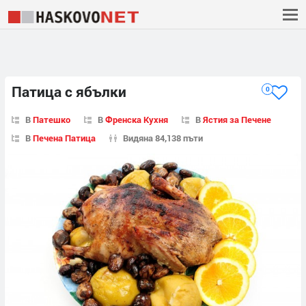
Патица с ябълки
0
В
Патешко
В
Френска Кухня
В
Ястия за Печене
В
Печена Патица
Видяна 84,138 пъти