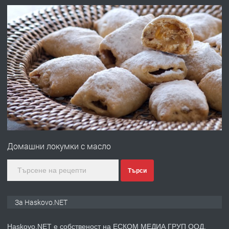
АПАРТАМЕНТ В ЦЕНТЪРА НА ГР.
ХАСКОВО
преди 2 дни
ПРЕДЛАГА
Давам гараж под наем
преди 2 дни
ПРЕДЛАГА
№4120 Магазин/Офис под наем в кв.
Любен Каравелов, Хасково-близо до
Домашни локумки с масло
градската градина!
преди 2 дни
Търси
ПРЕДЛАГА
ПРОСТОРЕН ТРИСТАЕН
За Haskovo.NET
АПАРТАМЕНТ В НОВА СГРАДА КВ.
КУБА
Haskovo.NET е собственост на ЕСКОМ МЕДИА ГРУП ООД.