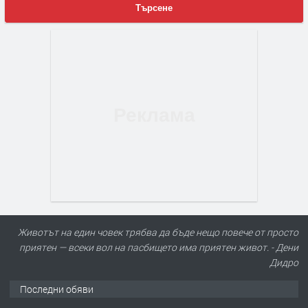
Търсене
Животът на един човек трябва да бъде нещо повече от просто
приятен — всеки вол на пасбището има приятен живот. - Дени
Дидро
Последни обяви