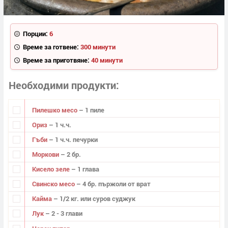
Порции:
6
Време за готвене:
300 минути
Време за приготвяне:
40 минути
Необходими продукти
Пилешко месо
– 1 пиле
Ориз
– 1 ч.ч.
Гъби
– 1 ч.ч. печурки
Моркови
– 2 бр.
Кисело зеле
– 1 глава
Свинско месо
– 4 бр. пържоли от врат
Кайма
– 1/2 кг. или суров суджук
Лук
– 2 - 3 глави