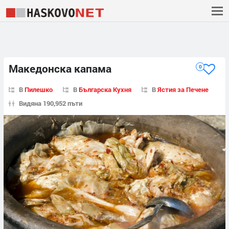
Македонска капама
0
В
Пилешко
В
Българска Кухня
В
Ястия за Печене
Видяна 190,952 пъти