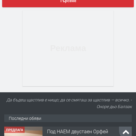
Търсене
Да бъдеш щастлив е нищо; да се смяташ за щастлив — всичко. -
Оноре дьо Балзак
Последни обяви
ПРЕДЛАГА
Под НАЕМ двустаен Орфей