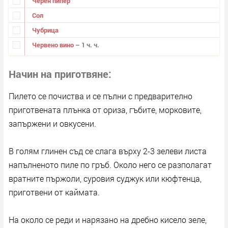
Черен пипер
Сол
Чубрица
Червено вино
– 1 ч. ч.
Начин на приготвяне
Пилето се почиства и се пълни с предварително
приготвената плънка от ориза, гъбите, морковите,
запържени и овкусени.
В голям глинен съд се слага върху 2-3 зелеви листа
напълненото пиле по гръб. Около него се разполагат
вратните пържоли, суровия суджук или кюфтенца,
приготвени от каймата.
На около се реди и нарязано на дребно кисело зеле,