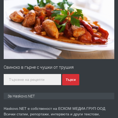
ХАСКОВО
преди 5 дни
ПРЕДЛАГА
Давам гараж под наем
преди 5 дни
ПРЕДЛАГА
№4120 Магазин/Офис под наем в кв.
Любен Каравелов, Хасково-близо до
Свинско в гърне с чушки от трушия
градската градина!
преди 5 дни
Търси
ПРЕДЛАГА
ПРОСТОРЕН ТРИСТАЕН
За Haskovo.NET
АПАРТАМЕНТ В НОВА СГРАДА КВ.
КУБА
Haskovo.NET е собственост на ЕСКОМ МЕДИА ГРУП ООД.
Всички статии, репортажи, интервюта и други текстови,
преди 5 дни