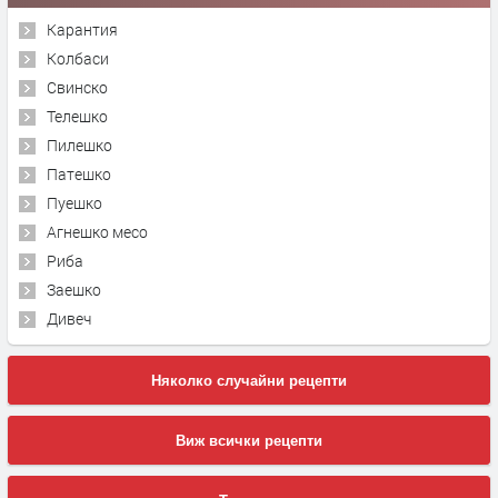
Карантия
Колбаси
Свинско
Телешко
Пилешко
Патешко
Пуешко
Агнешко месо
Риба
Заешко
Дивеч
Няколко случайни рецепти
Виж всички рецепти