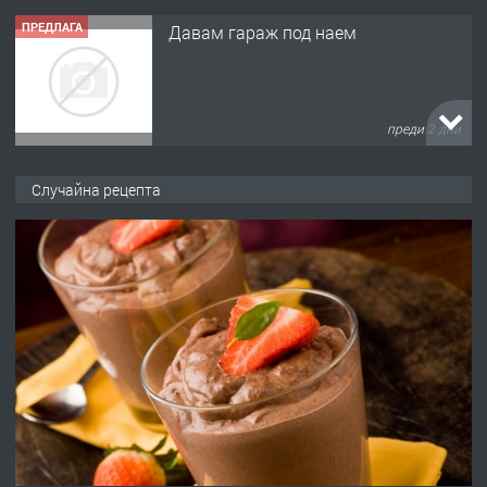
ПРЕДЛАГА
Давам гараж под наем
преди 2 дни
ПРЕДЛАГА
№4120 Магазин/Офис под наем в кв.
Случайна рецепта
Любен Каравелов, Хасково-близо до
градската градина!
преди 2 дни
ПРЕДЛАГА
ПРОСТОРЕН ТРИСТАЕН
АПАРТАМЕНТ В НОВА СГРАДА КВ.
КУБА
преди 2 дни
ПРЕДЛАГА
Продавам парцел в гр. Хасково кв.