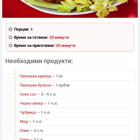
Порции:
4
Време за готвене:
25 минути
Време за приготвяне:
20 минути
Необходими продукти
Пилешки крилца
– 1 кг
Пилешки бульон
– 1 кубче
Соев сос
– 3 - 4 с.л.
Черен пипер
– 1 ч.л.
Чубрица
– 1 ч.л.
Мед
– 1 ч.л.
Олио
– 2 с.л.
Олио
– 2 с.л.