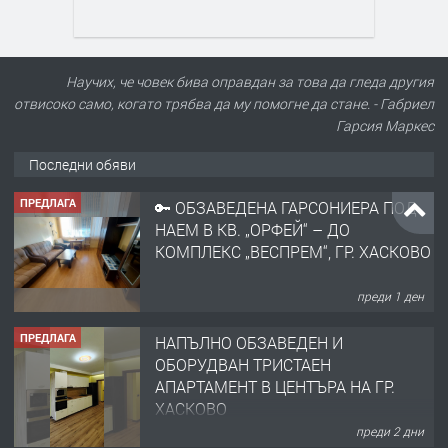
Научих, че човек бива оправдан за това да гледа другия
отвисоко само, когато трябва да му помогне да стане. - Габриел
Гарсия Маркес
Последни обяви
ПРЕДЛАГА
🔑 ОБЗАВЕДЕНА ГАРСОНИЕРА ПОД
НАЕМ В КВ. „ОРФЕЙ“ – ДО
КОМПЛЕКС „ВЕСПРЕМ“, ГР. ХАСКОВО
преди 1 ден
ПРЕДЛАГА
НАПЪЛНО ОБЗАВЕДЕН И
ОБОРУДВАН ТРИСТАЕН
АПАРТАМЕНТ В ЦЕНТЪРА НА ГР.
ХАСКОВО
преди 2 дни