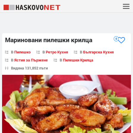
Мариновани пилешки крилца
0
В
Пилешко
В
Ретро Кухня
В
Българска Кухня
В
Ястия за Пържене
В
Пилешки Крилца
Видяна 131,852 пъти