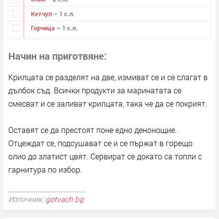
Кетчуп
– 1 с.л.
Горчица
– 1 с.л.
Начин на приготвяне
Крилцата се разделят на две, измиват се и се слагат в
дълбок съд. Всички продукти за маринатата се
смесват и се заливат крилцата, така че да се покрият.
Оставят се да престоят поне едно денонощие.
Отцеждат се, подсушават се и се пържат в горещо
олио до златист цвят. Сервират се докато са топли с
гарнитура по избор.
Източник:
gotvach.bg