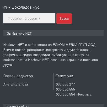
Хисаря до ток, вода,канализация,
Фин шоколадов мус
асфалт 0889 537 426
преди 2 дни
Търси
ПРЕДЛАГА
СГЛОБЯВАНЕ НА МЕБЕЛИ.
За Haskovo.NET
Haskovo.NET е собственост на ЕСКОМ МЕДИА ГРУП ООД.
Всички статии, репортажи, интервюта и други текстови,
преди 2 дни
графични и видео материали, публикувани в сайта, са
собственост на Haskovo.NET, освен ако изрично е посочено
ПРЕДЛАГА
№4119 Едностаен обзаведен
друго.
апартамент под наем в кв.
Училищни, гр. Хасково.
Главен редактор
Телефони
преди 3 дни
Анета Кутелова
038 536 277
038 536 555
ПРЕДЛАГА
Къртене на бетон! Събаряне на
038 536 554 - Реклама
сгради!
Последвай ни