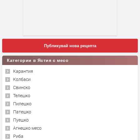
Публикувай нова рецепта
Категории в Ястия с месо
Карантия
Колбаси
Свинско
Телешко
Пилешко
Патешко
Пуешко
Агнешко месо
Риба