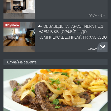
преди 1 ден
ПРЕДЛАГА
🔑 ОБЗАВЕДЕНА ГАРСОНИЕРА ПОД
НАЕМ В КВ. „ОРФЕЙ“ – ДО
КОМПЛЕКС „ВЕСПРЕМ“, ГР. ХАСКОВО
преди 3 дни
ПРЕДЛАГА
НАПЪЛНО ОБЗАВЕДЕН И
Случайна рецепта
ОБОРУДВАН ТРИСТАЕН
АПАРТАМЕНТ В ЦЕНТЪРА НА ГР.
ХАСКОВО
преди 3 дни
ПРЕДЛАГА
Давам гараж под наем