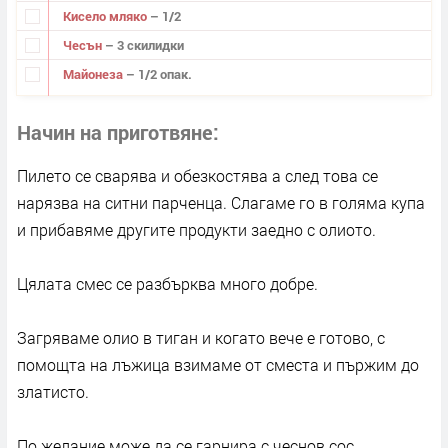
Кисело мляко
– 1/2
Чесън
– 3 скилидки
Майонеза
– 1/2 опак.
Начин на приготвяне
Пилето се сварява и обезкостява а след това се
нарязва на ситни парченца. Слагаме го в голяма купа
и прибавяме другите продукти заедно с олиото.
Цялата смес се разбърква много добре.
Загряваме олио в тиган и когато вече е готово, с
помощта на лъжица взимаме от сместа и пържим до
златисто.
По желание може да се гарнира с чеснов сос.