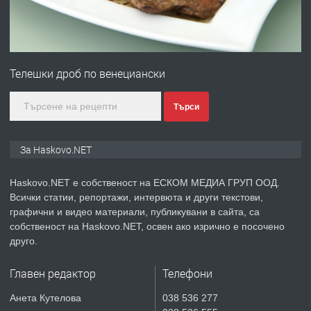
преди 4 дни
ПРЕДЛАГА
№4120 Магазин/Офис под наем в кв.
Любен Каравелов, Хасково-близо до
Телешки дроб по венециански
градската градина!
преди 4 дни
Търси
ПРЕДЛАГА
ПРОСТОРЕН ТРИСТАЕН
За Haskovo.NET
АПАРТАМЕНТ В НОВА СГРАДА КВ.
КУБА
Haskovo.NET е собственост на ЕСКОМ МЕДИА ГРУП ООД.
Всички статии, репортажи, интервюта и други текстови,
преди 4 дни
графични и видео материали, публикувани в сайта, са
собственост на Haskovo.NET, освен ако изрично е посочено
ПРЕДЛАГА
Продавам парцел в гр. Хасково кв.
друго.
Хисаря до ток, вода,канализация,
асфалт 0889 537 426
Главен редактор
Телефони
преди 4 дни
Анета Кутелова
038 536 277