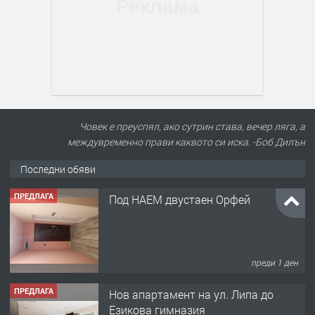
Човек е преуспял, ако сутрин става, вечер ляга, а
междувременно прави каквото си иска. -Боб Дилън
Последни обяви
ПРЕДЛАГА
Под НАЕМ двустаен Орфей
преди 1 ден
ПРЕДЛАГА
Нов апартамент на ул. Липа до
Езикова гимназия