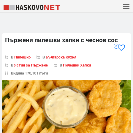
Пържени пилешки хапки с чеснов сос
0
В
Пилешко
В
Българска Кухня
В
Ястия за Пържене
В
Пилешки Хапки
Видяна 170,101 пъти