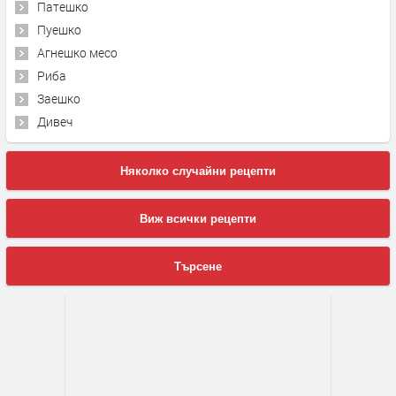
Патешко
Пуешко
Агнешко месо
Риба
Заешко
Дивеч
Няколко случайни рецепти
Виж всички рецепти
Търсене