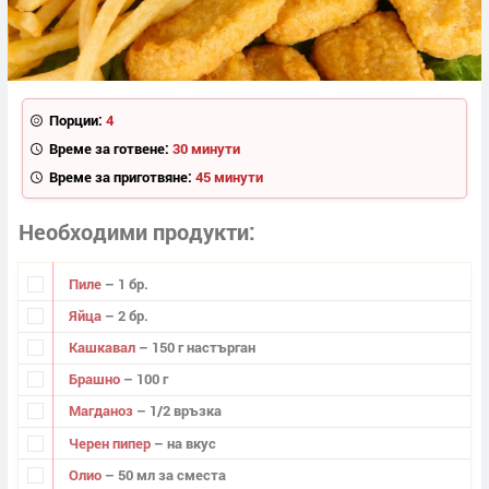
Порции:
4
Време за готвене:
30 минути
Време за приготвяне:
45 минути
Необходими продукти
Пиле
– 1 бр.
Яйца
– 2 бр.
Кашкавал
– 150 г настърган
Брашно
– 100 г
Магданоз
– 1/2 връзка
Черен пипер
– на вкус
Олио
– 50 мл за сместа