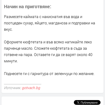
Начин на приготвяне
Размесете каймата с накиснатия във вода и
поотцеден сухар, яйцето, магданоза и подправки на
вкус.
Оформете кюфтетата и във всяко натикайте леко
парченце масло. Сложете кюфтетата в съда за
готвене на пара. Оставете ги да се варят около 40
минути.
Поднесете ги с гарнитура от зеленчуци по желание.
Източник:
gotvach.bg