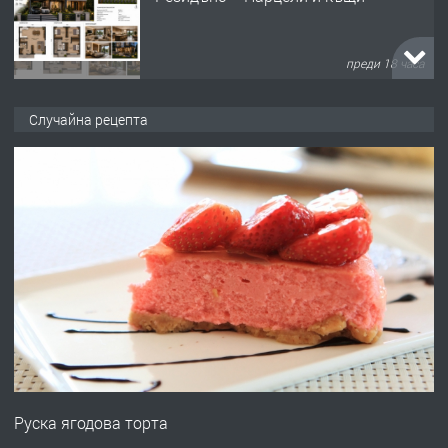
преди 18 часа
ПРЕДЛАГА
Продавам парцел в кв. Младежки
Случайна рецепта
хълм в Хасково без посредници 0889
537 426
преди 18 часа
ПРЕДЛАГА
Давам обзаведено жилище за жена
без брокери 0889 537 426
преди 18 часа
ПРЕДЛАГА
Под НАЕМ двустаен Орфей
Руска ягодова торта