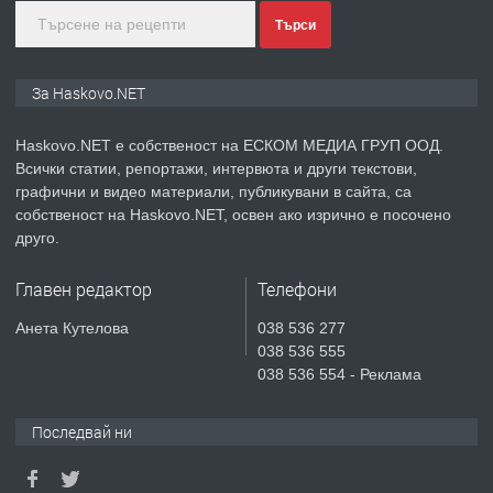
преди 3 дни
Търси
ПРЕДЛАГА
Нов апартамент на ул. Липа до
За Haskovo.NET
Езикова гимназия
Haskovo.NET е собственост на ЕСКОМ МЕДИА ГРУП ООД.
Всички статии, репортажи, интервюта и други текстови,
преди 3 дни
графични и видео материали, публикувани в сайта, са
собственост на Haskovo.NET, освен ако изрично е посочено
ПРЕДЛАГА
🔑 ОБЗАВЕДЕНА ГАРСОНИЕРА ПОД
друго.
НАЕМ В КВ. „ОРФЕЙ“ – ДО
КОМПЛЕКС „ВЕСПРЕМ“, ГР. ХАСКОВО
Главен редактор
Телефони
преди 5 дни
Анета Кутелова
038 536 277
038 536 555
ПРЕДЛАГА
НАПЪЛНО ОБЗАВЕДЕН И
038 536 554 - Реклама
ОБОРУДВАН ТРИСТАЕН
АПАРТАМЕНТ В ЦЕНТЪРА НА ГР.
Последвай ни
ХАСКОВО
преди 6 дни