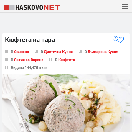
Кюфтета на пара
0
В
Свинско
В
Диетична Кухня
В
Българска Кухня
В
Ястия за Варене
В
Кюфтета
Видяна 144,475 пъти