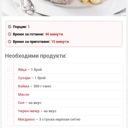
Порции:
1
Време за готвене:
40 минути
Време за приготвяне:
15 минути
Необходими продукти
Яйца
– 1 брой
Сухари
– 1 брой
Кайма
– 300 г смес
Масло
Сол
– на вкус
Черен пипер
– на вкус
Магданоз
– 3 стръка нарязан ситно