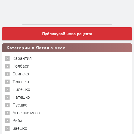
Публикувай нова рецепта
Категории в Ястия с месо
Карантия
Колбаси
Свинско
Телешко
Пилешко
Патешко
Пуешко
Агнешко месо
Риба
Заешко