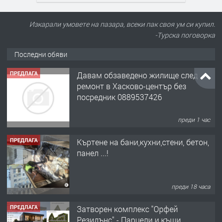
Изкарали умовете на пазара, всеки пак своя ум си купил.
-Турска поговорка
Последни обяви
ПРЕДЛАГА
Давам обзаведено жилище след
ремонт в Хасково-център без
посредник 0889537426
преди 1 час
ПРЕДЛАГА
Къртене на бани,кухни,стени, бетон,
панел ...!
преди 18 часа
ПРЕДЛАГА
Затворен комплекс "Орфей
Резидънс" - Парцели и къщи