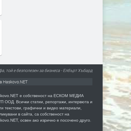
а, той е безполезен за бизнеса - Елбърт Хъбард
а Haskovo.NET
kovo.NET е собственост на ЕСКОМ МЕДИА
П ООД. Всички статии, репортажи, интервюта и
ги текстови, графични и видео материали,
ликувани в сайта, са собственост на
kovo.NET, освен ако изрично е посочено друго.