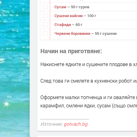
Сусам
– 50 г суров
Сушени кайсии
– 100 г
Стафиди
– 60 г
Червени боровинки
– 50 г сушени
Начин на приготвяне
Накиснете ядките и сушените плодове в х
След това ги смелете в кухненски робот и
Оформете малки топченца и ги оваляйте в
карамфил, смлени ядки, сусам (също смля
Източник:
gotvach.bg