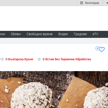
Календар
ини
Обяви
Свободно време
Видео
Градове
eTV
0
В
Българска Кухня
В
Ястия без Термична Обработка