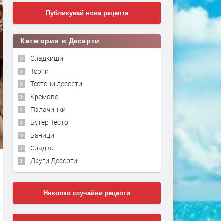
Публикувай нова рецепта
Категории в Десерти
Сладкиши
Торти
Тестени десерти
Кремове
Палачинки
Бутер Тесто
Баници
Сладко
Други Десерти
Няколко случайни рецепти