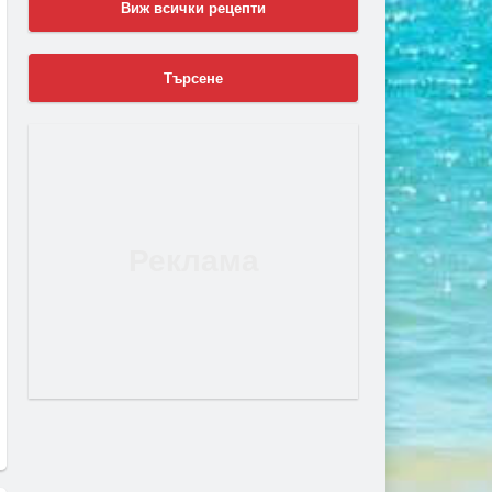
Виж всички рецепти
Търсене