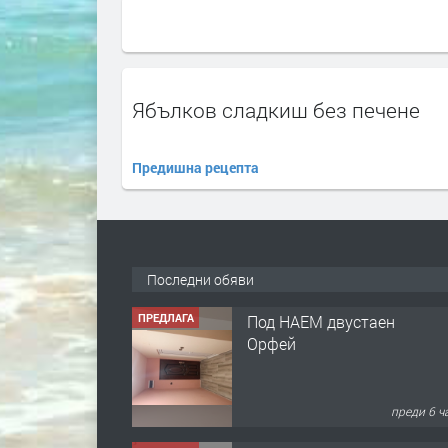
Ябълков сладкиш без печене
Предишна рецепта
Последни обяви
ПРЕДЛАГА
Под НАЕМ двустаен
Орфей
преди 6 ч