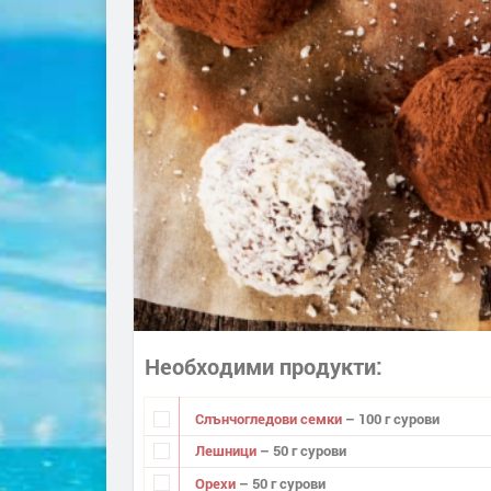
Необходими продукти
Слънчогледови семки
– 100 г сурови
Лешници
– 50 г сурови
Орехи
– 50 г сурови