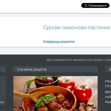
Сурови лимонови пастички
Следваща рецепта
Ако служителят винаги е съгласен с шеф
Случайна рецепта
З
Has
ГРУ
дру
пуб
Has
аса