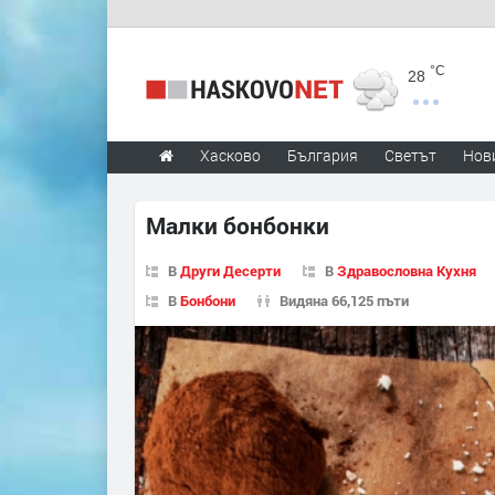
°C
28
Хасково
България
Светът
Нов
Малки бонбонки
В
Други Десерти
В
Здравословна Кухня
В
Бонбони
Видяна 66,125 пъти