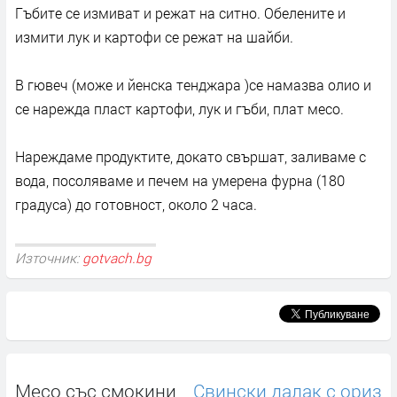
Гъбите се измиват и режат на ситно. Обелените и
измити лук и картофи се режат на шайби.
В гювеч (може и йенска тенджара )се намазва олио и
се нарежда пласт картофи, лук и гъби, плат месо.
Нареждаме продуктите, докато свършат, заливаме с
вода, посоляваме и печем на умерена фурна (180
градуса) до готовност, около 2 часа.
Източник:
gotvach.bg
Месо със смокини
Свински далак с ориз