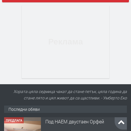
Хората цяла седмица чакат да стане петък, цяла година да
стане лято и цял живот да са щастливи. - Умберто Еко
Последни обяви
ПРЕДЛАГА
Под НАЕМ двустаен Орфей