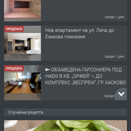
преди 1 ден
ПРЕДЛАГА
Нов апартамент на ул. Липа до
Езикова гимназия
преди 1 ден
ПРЕДЛАГА
🔑 ОБЗАВЕДЕНА ГАРСОНИЕРА ПОД
НАЕМ В КВ. „ОРФЕЙ“ – ДО
КОМПЛЕКС „ВЕСПРЕМ“, ГР. ХАСКОВО
преди 2 дни
ПРЕДЛАГА
НАПЪЛНО ОБЗАВЕДЕН И
Случайна рецепта
ОБОРУДВАН ТРИСТАЕН
АПАРТАМЕНТ В ЦЕНТЪРА НА ГР.
ХАСКОВО