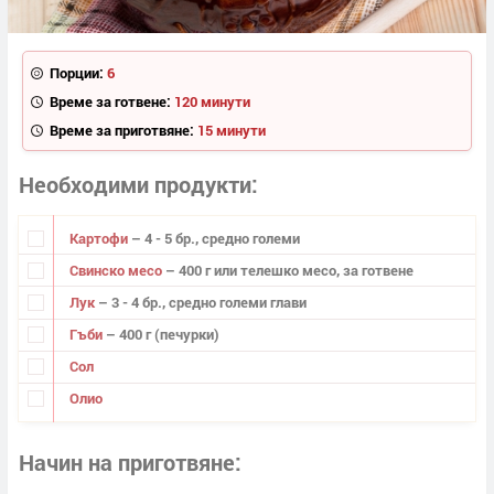
Порции:
6
Време за готвене:
120 минути
Време за приготвяне:
15 минути
Необходими продукти
Картофи
– 4 - 5 бр., средно големи
Свинско месо
– 400 г или телешко месо, за готвене
Лук
– 3 - 4 бр., средно големи глави
Гъби
– 400 г (печурки)
Сол
Олио
Начин на приготвяне