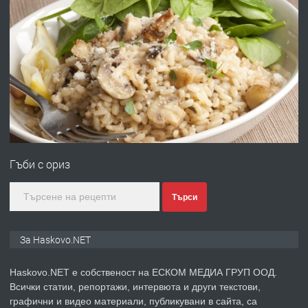
преди 3 дни
ПРЕДЛАГА
Давам гараж под наем
преди 3 дни
ПРЕДЛАГА
№4120 Магазин/Офис под наем в кв.
Любен Каравелов, Хасково-близо до
Гъби с ориз
градската градина!
преди 3 дни
Търси
ПРЕДЛАГА
ПРОСТОРЕН ТРИСТАЕН
За Haskovo.NET
АПАРТАМЕНТ В НОВА СГРАДА КВ.
КУБА
Haskovo.NET е собственост на ЕСКОМ МЕДИА ГРУП ООД.
Всички статии, репортажи, интервюта и други текстови,
преди 4 дни
графични и видео материали, публикувани в сайта, са