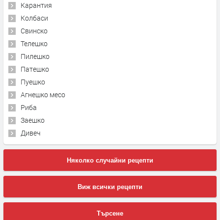
Карантия
Колбаси
Свинско
Телешко
Пилешко
Патешко
Пуешко
Агнешко месо
Риба
Заешко
Дивеч
Няколко случайни рецепти
Виж всички рецепти
Търсене