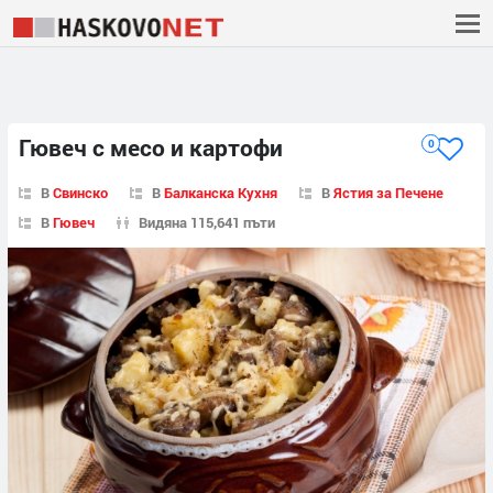
Гювеч с месо и картофи
0
В
Свинско
В
Балканска Кухня
В
Ястия за Печене
В
Гювеч
Видяна 115,641 пъти