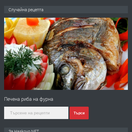
ПРЕДЛАГА
№4120 Магазин/Офис под наем в кв.
Случайна рецепта
Любен Каравелов, Хасково-близо до
градската градина!
преди 1 ден
ПРЕДЛАГА
ПРОСТОРЕН ТРИСТАЕН
АПАРТАМЕНТ В НОВА СГРАДА КВ.
КУБА
преди 2 дни
ПРЕДЛАГА
Продавам парцел в гр. Хасково кв.
Хисаря до ток, вода,канализация,
Печена риба на фурна
асфалт 0889 537 426
преди 2 дни
Търси
ПРЕДЛАГА
СГЛОБЯВАНЕ НА МЕБЕЛИ.
За Haskovo.NET