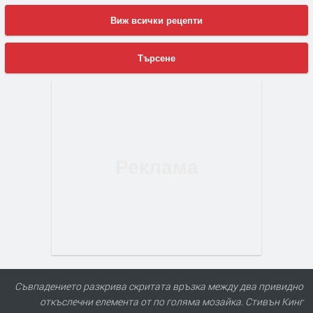
Виж всички рецепти
Търсене
Съвпадението разкрива скритата връзка между два привидно
откъслечни елемента от по голяма мозайка. Стивън Кинг