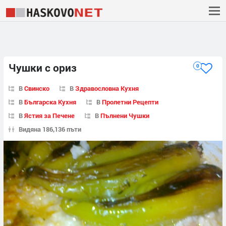
Чушки с ориз
0
В
Свинско
В
Здравословна Кухня
В
Българска Кухня
В
Пролетни Рецепти
В
Ястия за Печене
В
Пълнени Чушки
Видяна 186,136 пъти