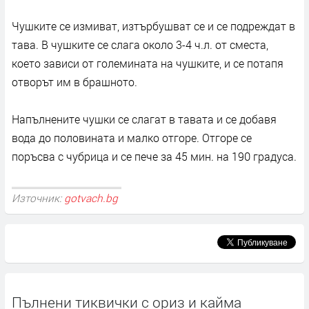
Чушките се измиват, изтърбушват се и се подреждат в
тава. В чушките се слага около 3-4 ч.л. от сместа,
което зависи от големината на чушките, и се потапя
отворът им в брашното.
Напълнените чушки се слагат в тавата и се добавя
вода до половината и малко отгоре. Отгоре се
поръсва с чубрица и се пече за 45 мин. на 190 градуса.
Източник:
gotvach.bg
Пълнени тиквички с ориз и кайма