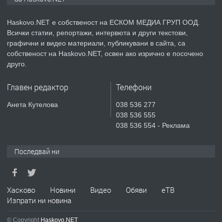
Haskovo.NET е собственост на ЕСКОМ МЕДИА ГРУП ООД.
Всички статии, репортажи, интервюта и други текстови,
преди 2 дни
графични и видео материали, публикувани в сайта, са
собственост на Haskovo.NET, освен ако изрично е посочено
ПРЕДЛАГА
№4119 Едностаен обзаведен
друго.
апартамент под наем в кв.
Училищни, гр. Хасково.
Главен редактор
Телефони
преди 2 дни
Анета Кутелова
038 536 277
038 536 555
ПРЕДЛАГА
Къртене на бетон! Събаряне на
038 536 554 - Реклама
сгради!
Последвай ни
преди 3 дни
ПРЕДЛАГА
Хасково
Новини
Видео
Обяви
еТВ
Апартамент за продажба
Изпрати ни новина
© Copyright
Haskovo.NET