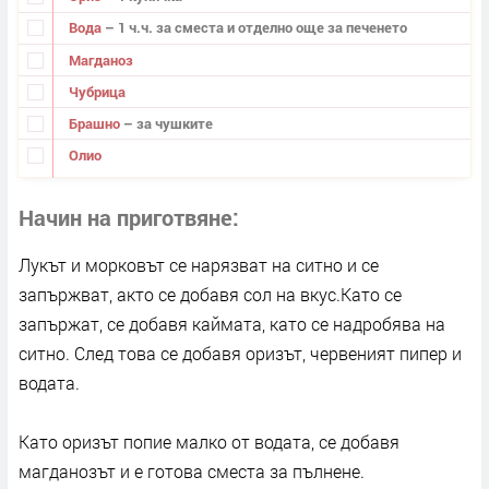
Вода
– 1 ч.ч. за сместа и отделно още за печенето
Магданоз
Чубрица
Брашно
– за чушките
Олио
Начин на приготвяне
Лукът и морковът се нарязват на ситно и се
запържват, акто се добавя сол на вкус.Като се
запържат, се добавя каймата, като се надробява на
ситно. След това се добавя оризът, червеният пипер и
водата.
Като оризът попие малко от водата, се добавя
магданозът и е готова сместа за пълнене.