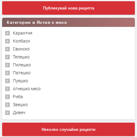
Публикувай нова рецепта
Категории в Ястия с месо
Карантия
Колбаси
Свинско
Телешко
Пилешко
Патешко
Пуешко
Агнешко месо
Риба
Заешко
Дивеч
Няколко случайни рецепти