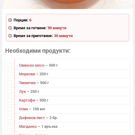
Порции:
6
Време за готвене:
90 минути
Време за приготвяне:
30 минути
Необходими продукти
Свинско месо
– 500 г
Моркови
– 250 г
Тиквички
– 500 г
Лук
– 250 г
Картофи
– 500 г
Олио
– 100 мл
Дафинов лист
– 2 бр.
Магданоз
– 1 връзка