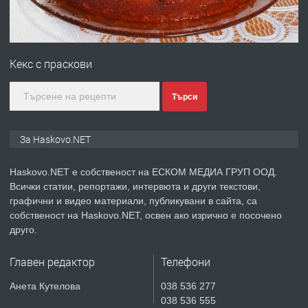
преди 5 дни
ПРЕДЛАГА
№4120 Магазин/Офис под наем в кв.
Любен Каравелов, Хасково-близо до
Кекс с праскови
градската градина!
преди 5 дни
Търси
ПРЕДЛАГА
ПРОСТОРЕН ТРИСТАЕН
За Haskovo.NET
АПАРТАМЕНТ В НОВА СГРАДА КВ.
КУБА
Haskovo.NET е собственост на ЕСКОМ МЕДИА ГРУП ООД.
Всички статии, репортажи, интервюта и други текстови,
преди 6 дни
графични и видео материали, публикувани в сайта, са
собственост на Haskovo.NET, освен ако изрично е посочено
ПРЕДЛАГА
Продавам парцел в гр. Хасково кв.
друго.
Хисаря до ток, вода,канализация,
асфалт 0889 537 426
Главен редактор
Телефони
преди 6 дни
Анета Кутелова
038 536 277
038 536 555