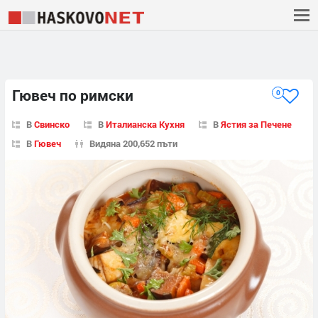
Гювеч по римски
0
В
Свинско
В
Италианска Кухня
В
Ястия за Печене
В
Гювеч
Видяна 200,652 пъти