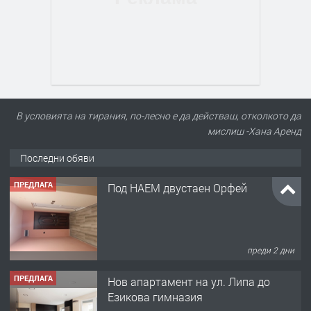
В условията на тирания, по-лесно е да действаш, отколкото да
мислиш -Хана Аренд
Последни обяви
ПРЕДЛАГА
Под НАЕМ двустаен Орфей
преди 2 дни
ПРЕДЛАГА
Нов апартамент на ул. Липа до
Езикова гимназия