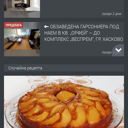
преди 2 дни
ПРЕДЛАГА
🔑 ОБЗАВЕДЕНА ГАРСОНИЕРА ПОД
НАЕМ В КВ. „ОРФЕЙ“ – ДО
КОМПЛЕКС „ВЕСПРЕМ“, ГР. ХАСКОВО
преди 4 дни
ПРЕДЛАГА
НАПЪЛНО ОБЗАВЕДЕН И
Случайна рецепта
ОБОРУДВАН ТРИСТАЕН
АПАРТАМЕНТ В ЦЕНТЪРА НА ГР.
ХАСКОВО
преди 5 дни
ПРЕДЛАГА
Давам гараж под наем