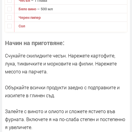
Чесън
– 1 глава
Бяло вино
– 500 мл
Черен пипер
Сол
Начин на приготвяне
Счукайте скилидките чесън. Нарежете картофите,
лука, тиквичките и морковите на филии. Нарежете
месото на парчета.
Объркайте всички продукти заедно с подправките и
изсипете в глинен съд.
Залейте с виното и олиото и сложете ястието във
фурната. Включете я на по-слаба степен и постепенно
я увеличете.