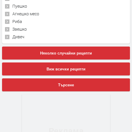
Пуешко
Агнешко месо
Риба
Заешко
Дивеч
Няколко случайни рецепти
Виж всички рецепти
Търсене