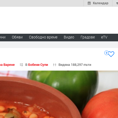
Календар
ини
Обяви
Свободно време
Видео
Градове
eTV
0
за Варене
В
Бобени Супи
Видяна 188,297 пъти