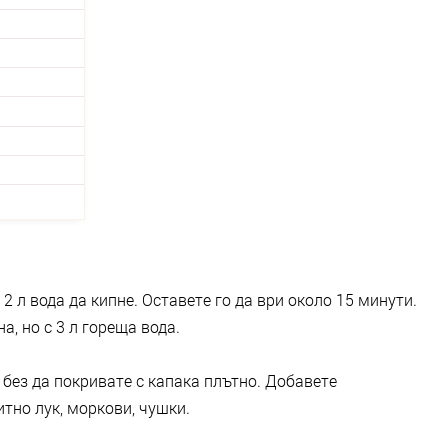
 л вода да кипне. Оставете го да ври около 15 минути.
а, но с 3 л гореща вода.
 без да покривате с капака плътно. Добавете
тно лук, моркови, чушки.