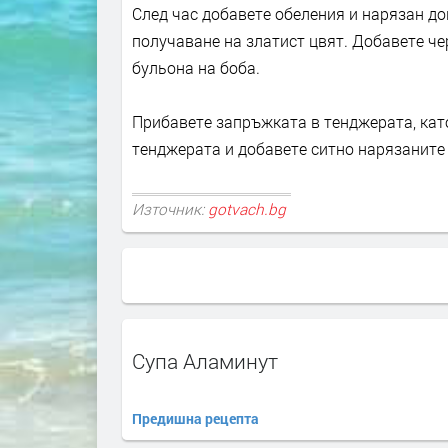
След час добавете обеления и нарязан д
получаване на златист цвят. Добавете че
бульона на боба.
Прибавете запръжката в тенджерата, като
тенджерата и добавете ситно нарязаните
Източник:
gotvach.bg
Супа Аламинут
Предишна рецепта