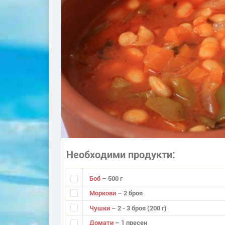
Необходими продукти
Боб
– 500 г
Моркови
– 2 броя
Чушки
– 2 - 3 броя (200 г)
Домати
– 1 пресен