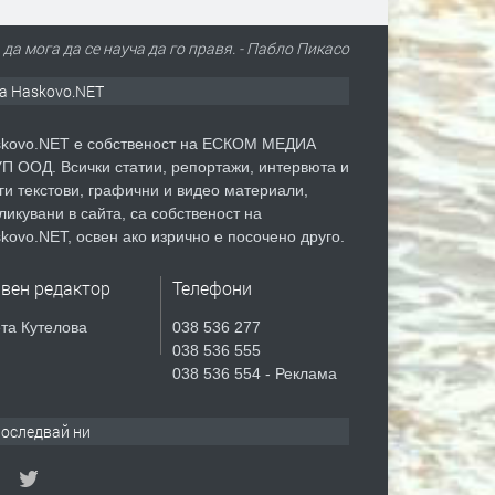
 да мога да се науча да го правя. - Пабло Пикасо
а Haskovo.NET
kovo.NET е собственост на ЕСКОМ МЕДИА
П ООД. Всички статии, репортажи, интервюта и
ги текстови, графични и видео материали,
ликувани в сайта, са собственост на
kovo.NET, освен ако изрично е посочено друго.
авен редактор
Телефони
та Кутелова
038 536 277
038 536 555
038 536 554 - Реклама
оследвай ни