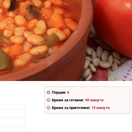
Порции:
6
Време за готвене:
90 минути
Време за приготвяне:
15 минути