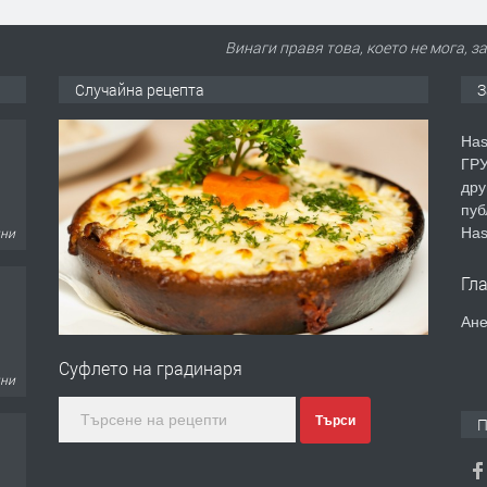
Винаги правя това, което не мога, за
Случайна рецепта
З
Has
ГРУ
дру
пуб
Has
дни
Гл
Ане
Суфлето на градинаря
дни
Търси
П