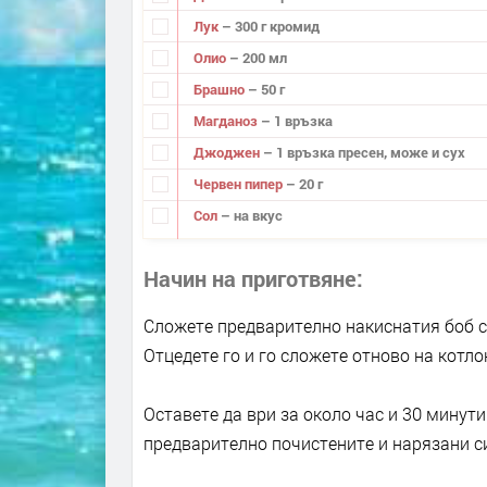
Лук
– 300 г кромид
Олио
– 200 мл
Брашно
– 50 г
Магданоз
– 1 връзка
Джоджен
– 1 връзка пресен, може и сух
Червен пипер
– 20 г
Сол
– на вкус
Начин на приготвяне
Сложете предварително накиснатия боб с 2
Отцедете го и го сложете отново на котлон
Оставете да ври за около час и 30 минути
предварително почистените и нарязани си