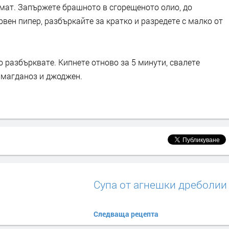
омат. Запържете брашното в сгорещеното олио, до
рвен пипер, разбъркайте за кратко и разредете с малко от
 разбърквате. Кипнете отново за 5 минути, свалете
 магданоз и джоджен.
Супа от агнешки дреболии
Следваща рецепта