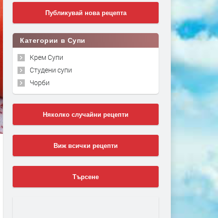
Публикувай нова рецепта
Категории в Супи
Крем Супи
Студени супи
Чорби
Няколко случайни рецепти
Виж всички рецепти
Търсене