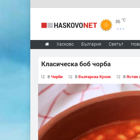
°C
35
Хасково
България
Светът
Нов
Класическа боб чорба
В
Чорби
В
Българска Кухня
В
Ястия 