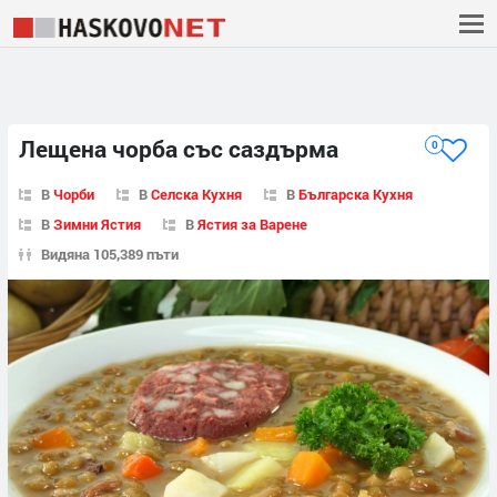
Лещена чорба със саздърма
0
В
Чорби
В
Селска Кухня
В
Българска Кухня
В
Зимни Ястия
В
Ястия за Варене
Видяна 105,389 пъти