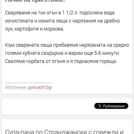
Сваряваме на тих огън в 1 1/2 л. подсолена вода
изчистената и измита леща с нарязания на дребно
лук, картофите и моркова.
Към сварената леща прибавяме нарязаната на средно
големи кубчета саздърма и варим още 5-6 минути.
Сваляме чорбата от огъня и я поднасяме гореща.
Източник:
gotvach.bg
Супа-пача по Странджански с говежди и