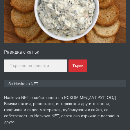
преди 3 дни
ПРЕДЛАГА
Нов апартамент на ул. Липа до
Езикова гимназия
Разядка с катък
преди 3 дни
Търси
ПРЕДЛАГА
🔑 ОБЗАВЕДЕНА ГАРСОНИЕРА ПОД
За Haskovo.NET
НАЕМ В КВ. „ОРФЕЙ“ – ДО
КОМПЛЕКС „ВЕСПРЕМ“, ГР. ХАСКОВО
Haskovo.NET е собственост на ЕСКОМ МЕДИА ГРУП ООД.
Всички статии, репортажи, интервюта и други текстови,
преди 4 дни
графични и видео материали, публикувани в сайта, са
собственост на Haskovo.NET, освен ако изрично е посочено
ПРЕДЛАГА
НАПЪЛНО ОБЗАВЕДЕН И
друго.
ОБОРУДВАН ТРИСТАЕН