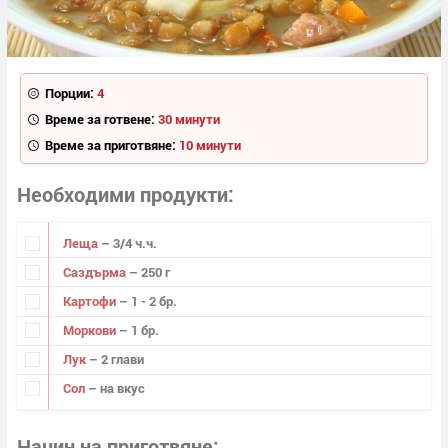
Порции:
4
Време за готвене:
30 минути
Време за приготвяне:
10 минути
Необходими продукти
Леща
– 3/4 ч.ч.
Саздърма
– 250 г
Картофи
– 1 - 2 бр.
Моркови
– 1 бр.
Лук
– 2 глави
Сол
– на вкус
Начин на приготвяне