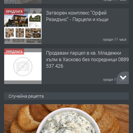
ПРЕДЛАГА
Затворен комплекс "Орфей
Резидънс" - Парцели и къщи
преди 11 часа
ПРЕДЛАГА
Продавам парцел в кв. Младежки
хълм в Хасково без посредници 0889
537 426
преди 11 часа
ПРЕДЛАГА
Давам обзаведено жилище за жена
Случайна рецепта
без брокери 0889 537 426
преди 11 часа
ПРЕДЛАГА
Под НАЕМ двустаен Орфей