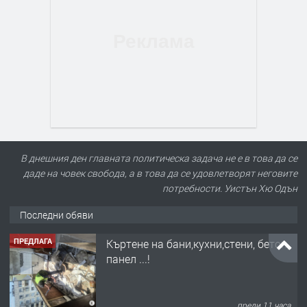
В днешния ден главната политическа задача не е в това да се
даде на човек свобода, а в това да се удовлетворят неговите
потребности. Уистън Хю Одън
Последни обяви
ПРЕДЛАГА
Къртене на бани,кухни,стени, бетон,
панел ...!
преди 11 часа