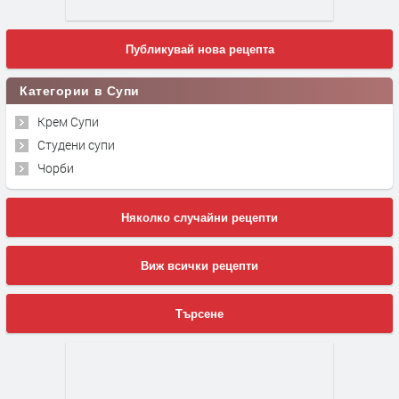
Публикувай нова рецепта
Категории в Супи
Крем Супи
Студени супи
Чорби
Няколко случайни рецепти
Виж всички рецепти
Търсене