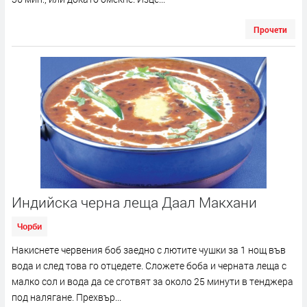
Прочети
Индийска черна леща Даал Макхани
Чорби
Накиснете червения боб заедно с лютите чушки за 1 нощ във
вода и след това го отцедете. Сложете боба и черната леща с
малко сол и вода да се сготвят за около 25 минути в тенджера
под налягане. Прехвър...