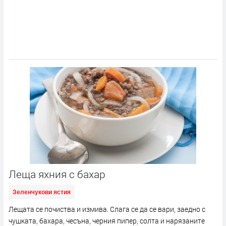
Леща яхния с бахар
Зеленчукови ястия
Лещата се почиства и измива. Слага се да се вари, заедно с
чушката, бахара, чесъна, черния пипер, солта и нарязаните