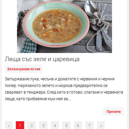
Леща със зеле и царевица
Зеленчукови ястия
Запържваме лука, чесъна и доматите с червения и черния
пипер. Нарязаното зелето и морков предварително се
сваряват в тенджера. След като е готово, слагаме и червената
леща, като прибавяме към нея за...
Прочети
«
1
2
3
4
5
6
7
»