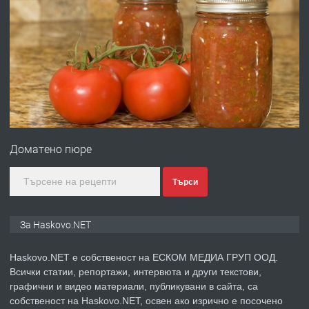
преди 2 дни
ПРЕДЛАГА
№4120 Магазин/Офис под наем в кв.
Любен Каравелов, Хасково-близо до
градската градина!
преди 2 дни
Доматено пюре
ПРЕДЛАГА
ПРОСТОРЕН ТРИСТАЕН
АПАРТАМЕНТ В НОВА СГРАДА КВ.
Търси
КУБА
За Haskovo.NET
преди 3 дни
ПРЕДЛАГА
Продавам парцел в гр. Хасково кв.
Haskovo.NET е собственост на ЕСКОМ МЕДИА ГРУП ООД.
Хисаря до ток, вода,канализация,
Всички статии, репортажи, интервюта и други текстови,
асфалт 0889 537 426
графични и видео материали, публикувани в сайта, са
собственост на Haskovo.NET, освен ако изрично е посочено