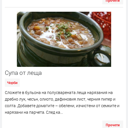
Прочети
Супа от леща
Чорби
Сложете в бульона на полусварената леща нарязания на
дребно лук, чесън, олиото, дафиновия лист, черния пипер и
солта. Добавете доматите – обелени, изчистени от семките и
нарязани на парчета. След ка...
Прочети