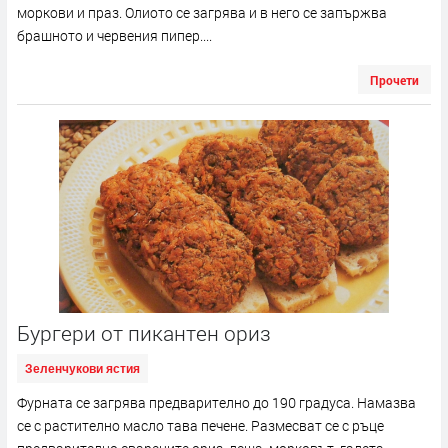
моркови и праз. Олиото се загрява и в него се запържва
брашното и червения пипер....
Прочети
Бургери от пикантен ориз
Зеленчукови ястия
Фурната се загрява предварително до 190 градуса. Намазва
се с растително масло тава печене. Размесват се с ръце