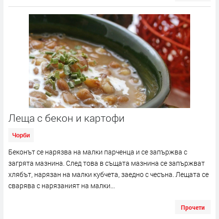
Леща с бекон и картофи
Чорби
Беконът се нарязва на малки парченца и се запържва с
загрята мазнина. След това в същата мазнина се запържват
хлябът, нарязан на малки кубчета, заедно с чесъна. Лещата се
сварява с нарязаният на малки...
Прочети