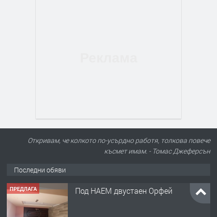
Откривам, че колкото по-усърдно работя, толкова повече
късмет имам. - Томас Джеферсън
ПРЕДЛАГА
Под НАЕМ двустаен Орфей
Последни обяви
преди 4 часа