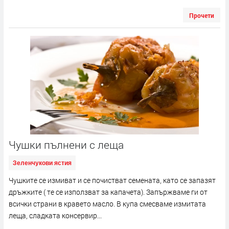
Прочети
Чушки пълнени с леща
Зеленчукови ястия
Чушките се измиват и се почистват семената, като се запазят
дръжките ( те се използват за капачета). Запържваме ги от
всички страни в кравето масло. В купа смесваме измитата
леща, сладката консервир...