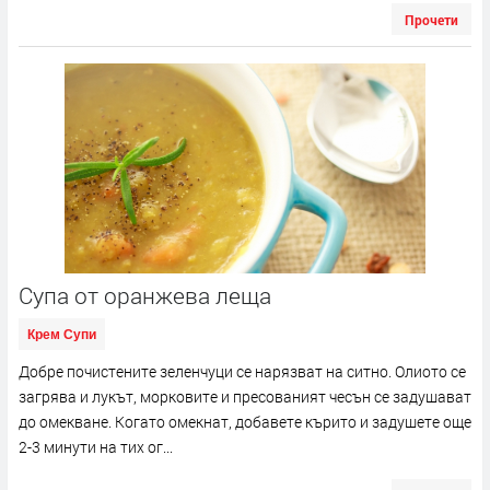
Прочети
Супа от оранжева леща
Крем Супи
Добре почистените зеленчуци се нарязват на ситно. Олиото се
загрява и лукът, морковите и пресованият чесън се задушават
до омекване. Когато омекнат, добавете кърито и задушете още
2-3 минути на тих ог...