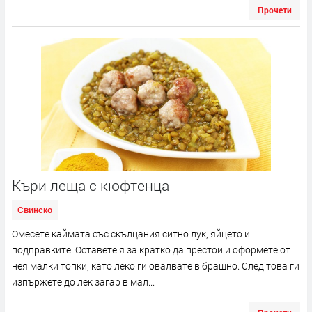
Прочети
Къри леща с кюфтенца
Свинско
Омесете каймата със скълцания ситно лук, яйцето и
подправките. Оставете я за кратко да престои и оформете от
нея малки топки, като леко ги овалвате в брашно. След това ги
изпържете до лек загар в мал...