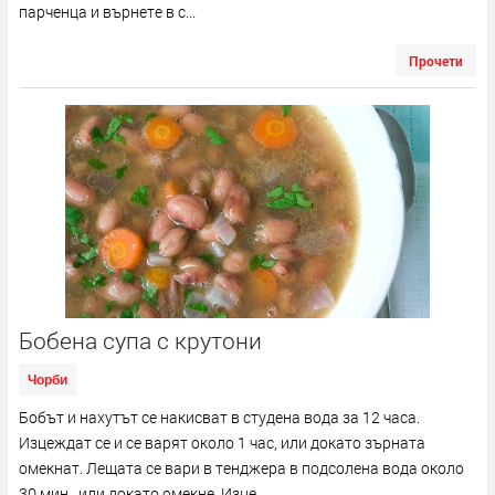
парченца и върнете в с...
Прочети
Бобена супа с крутони
Чорби
Бобът и нахутът се накисват в студена вода за 12 часа.
Изцеждат се и се варят около 1 час, или докато зърната
омекнат. Лещата се вари в тенджера в подсолена вода около
30 мин., или докато омекне. Изце...