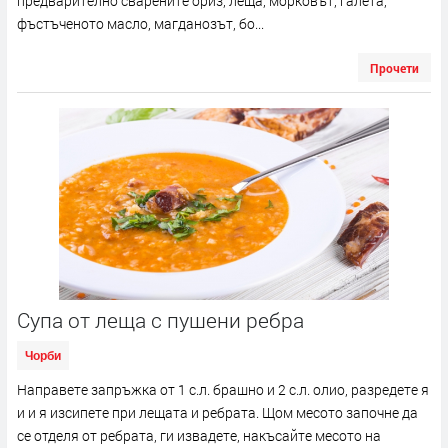
предварително сварените ориз, леща, морковът, галета,
фъстъченото масло, магданозът, бо...
Прочети
Супа от леща с пушени ребра
Чорби
Направете запръжка от 1 с.л. брашно и 2 с.л. олио, разредете я
и и я изсипете при лещата и ребрата. Щом месото започне да
се отделя от ребрата, ги извадете, накъсайте месото на