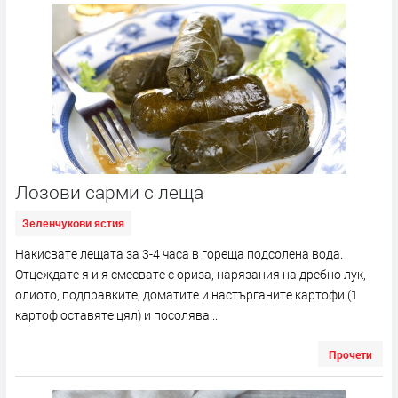
Лозови сарми с леща
Зеленчукови ястия
Накисвате лещата за 3-4 часа в гореща подсолена вода.
Отцеждате я и я смесвате с ориза, нарязания на дребно лук,
олиото, подправките, доматите и настърганите картофи (1
картоф оставяте цял) и посолява...
Прочети