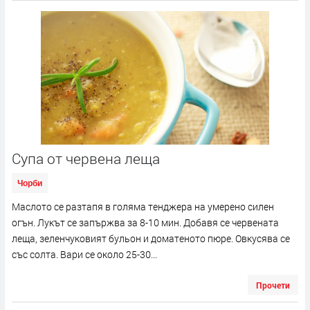
Супа от червена леща
Чорби
Маслото се разтапя в голяма тенджера на умерено силен
огън. Лукът се запържва за 8-10 мин. Добавя се червената
леща, зеленчуковият бульон и доматеното пюре. Овкусява се
със солта. Вари се около 25-30...
Прочети