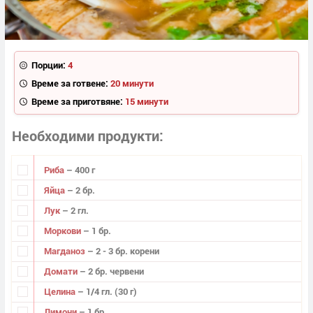
Порции:
4
Време за готвене:
20 минути
Време за приготвяне:
15 минути
Необходими продукти
Риба
– 400 г
Яйца
– 2 бр.
Лук
– 2 гл.
Моркови
– 1 бр.
Магданоз
– 2 - 3 бр. корени
Домати
– 2 бр. червени
Целина
– 1/4 гл. (30 г)
Лимони
– 1 бр.