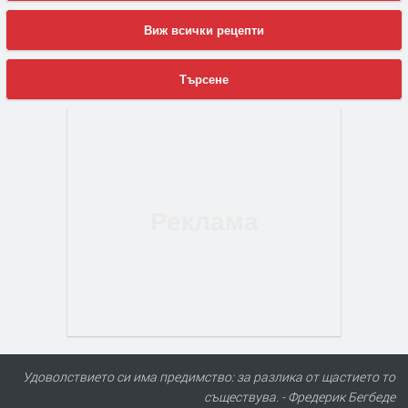
Виж всички рецепти
Търсене
Удоволствието си има предимство: за разлика от щастието то
съществува. - Фредерик Бегбеде