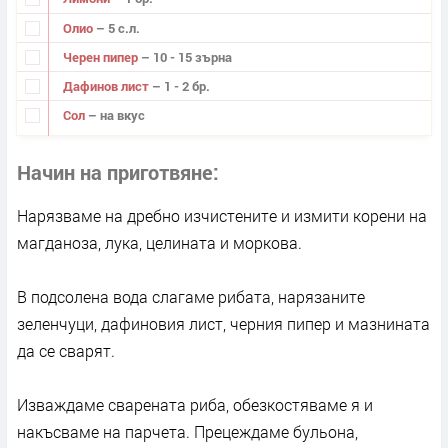
Олио
– 5 с.л.
Черен пипер
– 10 - 15 зърна
Дафинов лист
– 1 - 2 бр.
Сол
– на вкус
Начин на приготвяне
Нарязваме на дребно изчистените и измити корени на
магданоза, лука, целината и моркова.
В подсолена вода слагаме рибата, нарязаните
зеленчуци, дафиновия лист, черния пипер и мазнината
да се сварят.
Изваждаме сварената риба, обезкостяваме я и
накъсваме на парчета. Прецеждаме бульона,