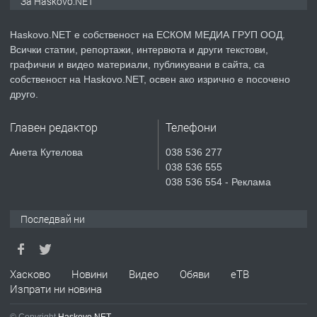
За Haskovo.NET
АПАРТАМЕНТ В НОВА СГРАДА КВ.
КУБА
Haskovo.NET е собственост на ЕСКОМ МЕДИА ГРУП ООД.
Всички статии, репортажи, интервюта и други текстови,
преди 4 дни
графични и видео материали, публикувани в сайта, са
собственост на Haskovo.NET, освен ако изрично е посочено
ПРЕДЛАГА
Продавам парцел в гр. Хасково кв.
друго.
Хисаря до ток, вода,канализация,
асфалт 0889 537 426
Главен редактор
Телефони
преди 4 дни
Анета Кутелова
038 536 277
038 536 555
ПРЕДЛАГА
СГЛОБЯВАНЕ НА МЕБЕЛИ.
038 536 554 - Реклама
Последвай ни
преди 4 дни
ПРЕДЛАГА
Хасково
Новини
Видео
Обяви
еТВ
№4119 Едностаен обзаведен
Изпрати ни новина
апартамент под наем в кв.
Училищни, гр. Хасково.