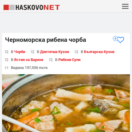
Черноморска рибена чорба
0
В
Чорби
В
Диетична Кухня
В
Българска Кухня
В
Ястия за Варене
В
Рибени Супи
Видяна 197,556 пъти