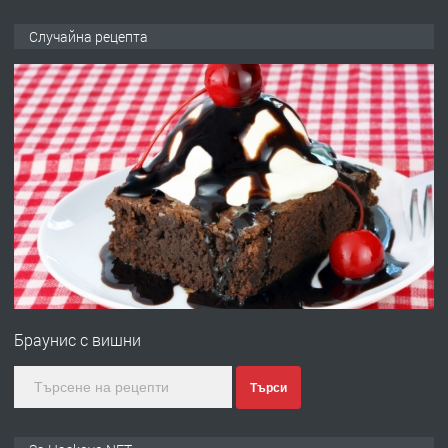
ПРЕДЛАГА
НАПЪЛНО ОБЗАВЕДЕН И
Случайна рецепта
ОБОРУДВАН ТРИСТАЕН
АПАРТАМЕНТ В ЦЕНТЪРА НА ГР.
ХАСКОВО
преди 3 дни
ПРЕДЛАГА
Давам гараж под наем
преди 3 дни
ПРЕДЛАГА
№4120 Магазин/Офис под наем в кв.
Любен Каравелов, Хасково-близо до
Браунис с вишни
градската градина!
преди 3 дни
Търси
ПРЕДЛАГА
ПРОСТОРЕН ТРИСТАЕН