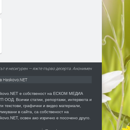
ът е несигурен — яжте първо десерта. Анонимен
а Haskovo.NET
kovo.NET е собственост на ЕСКОМ МЕДИА
П ООД. Всички статии, репортажи, интервюта и
ги текстови, графични и видео материали,
ликувани в сайта, са собственост на
kovo.NET, освен ако изрично е посочено друго.