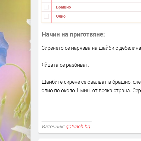
Брашно
Олио
Начин на приготвяне
Сиренето се нарязва на шайби с дебелина 
Яйцата се разбиват.
Шайбите сирене се овалват в брашно, след
олио по около 1 мин. от всяка страна. Се
Източник:
gotvach.bg