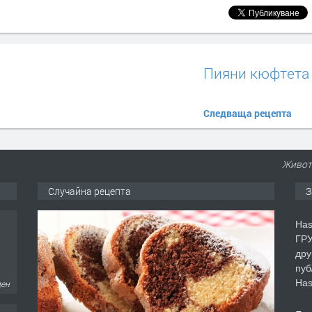
Пияни кюфтета
Следваща рецепта
Живот
Случайна рецепта
З
Has
ГРУ
дру
пуб
Has
ден