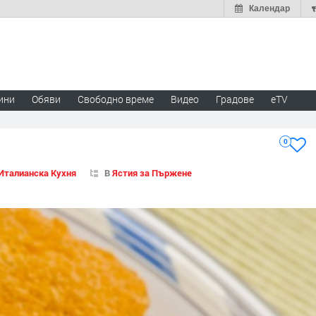
Календар
ини
Обяви
Свободно време
Видео
Градове
eTV
0
Италианска Кухня
В
Ястия за Пържене