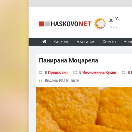
°C
30
Хасково
България
Светът
Нов
Панирана Моцарела
В
Предястия
В
Икономична Кухня
В
Видяна 93,161 пъти