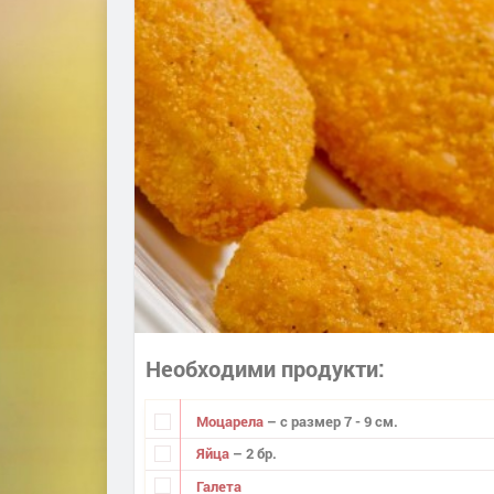
Необходими продукти
Моцарела
– с размер 7 - 9 см.
Яйца
– 2 бр.
Галета