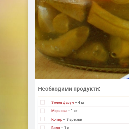
Необходими продукти
Зелен фасул
– 4 кг
Моркови
– 1 кг
Копър
– 3 връзки
Вода
– 1 л