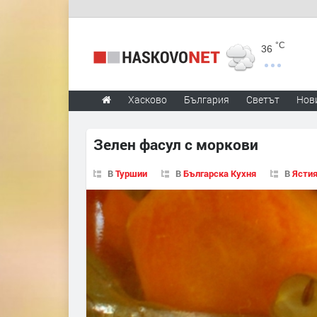
°C
36
Хасково
България
Светът
Нов
Зелен фасул с моркови
В
Туршии
В
Българска Кухня
В
Ястия