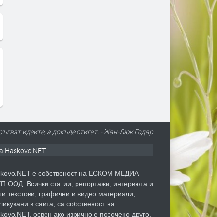
ръгват идеите, а докъде стигат. - Жан-Люк Годар
а Haskovo.NET
kovo.NET е собственост на ЕСКОМ МЕДИА
П ООД. Всички статии, репортажи, интервюта и
ги текстови, графични и видео материали,
ликувани в сайта, са собственост на
kovo.NET, освен ако изрично е посочено друго.