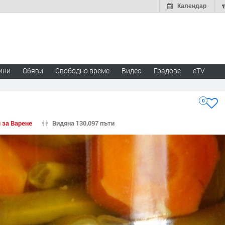
Календар
ини
Обяви
Свободно време
Видео
Градове
eTV
0
 за Варене
Видяна 130,097 пъти