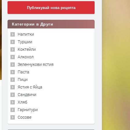
Публикувай нова рецепта
Категории в Други
Напитки
Туршии
Коктейли
Алкохол
Зеленчукови ястия
Паста
Пици
Ястия с Яйца
Сандвичи
Хляб
Гарнитури
Сосове