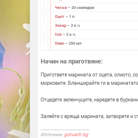
Чесън
– 20 скилидки
Оцет
– 1 л
Захар
– 2 к.ч.
Сол
– 2 к.ч.
Олио
– 250 мл
Начин на приготвяне
Пригответе марината от оцета, олиото, со
морковите. Бланширайте ги в маринатата
Отцедете зеленчуците, наредете в буркан
Залейте с вряща марината, затворете и с
Източник:
gotvach.bg