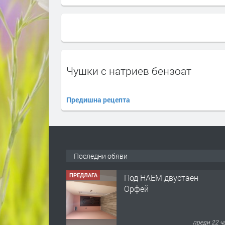
Чушки с натриев бензоат
Предишна рецепта
Последни обяви
ПРЕДЛАГА
Под НАЕМ двустаен
Орфей
преди 22 ч