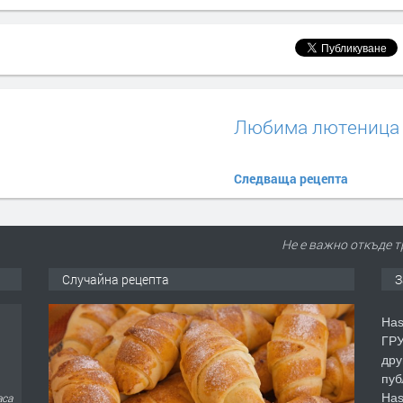
Любима лютеница
Следваща рецепта
Не е важно откъде т
Случайна рецепта
З
Has
ГРУ
дру
пуб
Has
аса