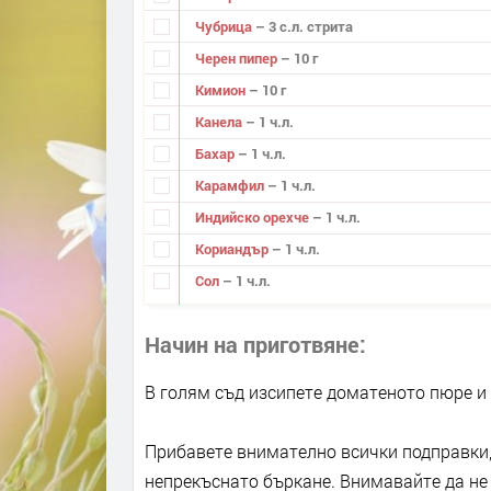
Чубрица
– 3 с.л. стрита
Черен пипер
– 10 г
Кимион
– 10 г
Канела
– 1 ч.л.
Бахар
– 1 ч.л.
Карамфил
– 1 ч.л.
Индийско орехче
– 1 ч.л.
Кориандър
– 1 ч.л.
Сол
– 1 ч.л.
Начин на приготвяне
В голям съд изсипете доматеното пюре и 
Прибавете внимателно всички подправки,
непрекъснато бъркане. Внимавайте да не 