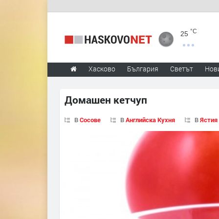
°C
25
Хасково
България
Светът
Нов
Домашен кетчуп
В
Сосове
В
Английска Кухня
В
Ястия