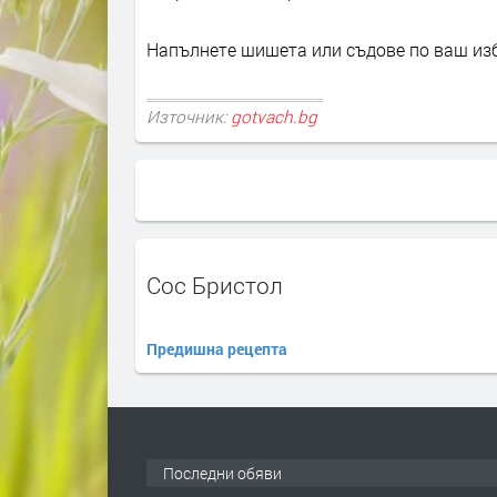
Напълнете шишета или съдове по ваш изб
Източник:
gotvach.bg
Сос Бристол
Предишна рецепта
Последни обяви
ПРЕДЛАГА