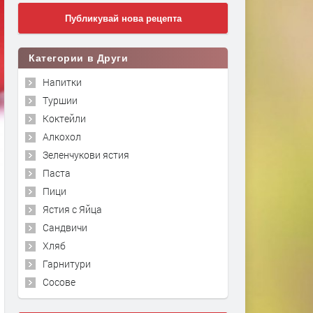
Публикувай нова рецепта
Категории в Други
Напитки
Туршии
Коктейли
Алкохол
Зеленчукови ястия
Паста
Пици
Ястия с Яйца
Сандвичи
Хляб
Гарнитури
Сосове