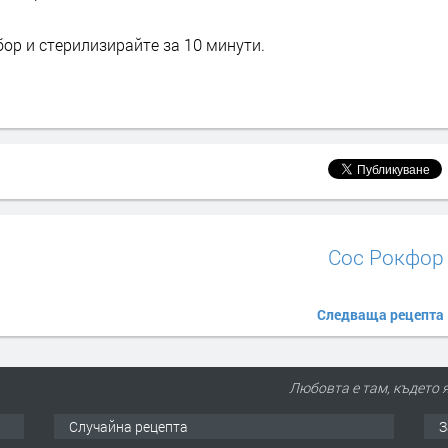
ор и стерилизирайте за 10 минути.
Сос Рокфор
Следваща рецепта
Любовта е там, където я
Случайна рецепта
З