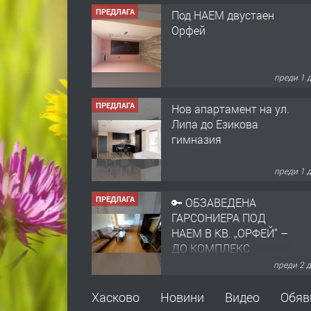
Под НАЕМ двустаен
Орфей
преди 1 
ПРЕДЛАГА
Нов апартамент на ул.
Липа до Езикова
гимназия
преди 1 
ПРЕДЛАГА
🔑 ОБЗАВЕДЕНА
ГАРСОНИЕРА ПОД
НАЕМ В КВ. „ОРФЕЙ“ –
ДО КОМПЛЕКС
„ВЕСПРЕМ“, ГР.
преди 2 
ХАСКОВО
ПРЕДЛАГА
НАПЪЛНО ОБЗАВЕДЕН
Хасково
Новини
Видео
Обяв
И ОБОРУДВАН