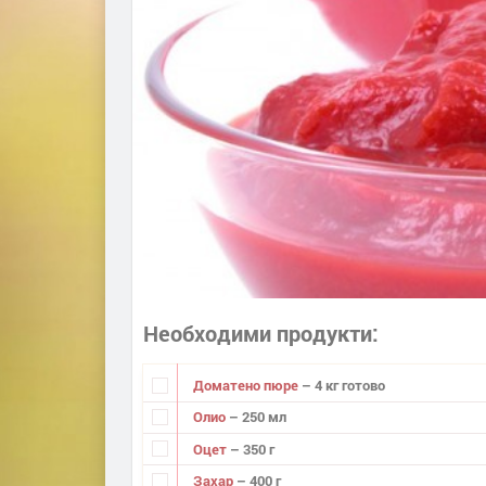
Необходими продукти
Доматено пюре
– 4 кг готово
Олио
– 250 мл
Оцет
– 350 г
Захар
– 400 г