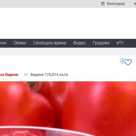
Календар
ини
Обяви
Свободно време
Видео
Градове
eTV
0
 за Варене
Видяна 175,814 пъти