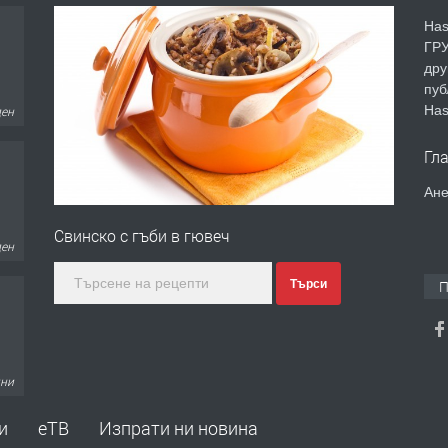
Has
ГРУ
дру
пуб
ден
Has
Гл
Ане
ден
Свинско с гъби в гювеч
Търси
П
дни
и
еТВ
Изпрати ни новина