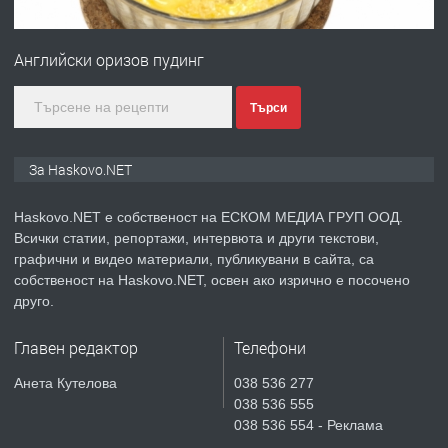
ПРЕДЛАГА
№4120 Магазин/Офис под наем в кв.
Любен Каравелов, Хасково-близо до
Aнглийски оризов пудинг
градската градина!
преди 3 дни
Търси
ПРЕДЛАГА
ПРОСТОРЕН ТРИСТАЕН
За Haskovo.NET
АПАРТАМЕНТ В НОВА СГРАДА КВ.
КУБА
Haskovo.NET е собственост на ЕСКОМ МЕДИА ГРУП ООД.
Всички статии, репортажи, интервюта и други текстови,
преди 4 дни
графични и видео материали, публикувани в сайта, са
собственост на Haskovo.NET, освен ако изрично е посочено
ПРЕДЛАГА
Продавам парцел в гр. Хасково кв.
друго.
Хисаря до ток, вода,канализация,
асфалт 0889 537 426
Главен редактор
Телефони
преди 4 дни
Анета Кутелова
038 536 277
038 536 555
ПРЕДЛАГА
СГЛОБЯВАНЕ НА МЕБЕЛИ.
038 536 554 - Реклама