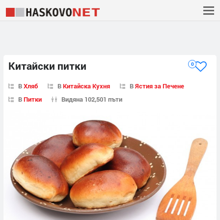
Китайски питки
0
В
Хляб
В
Китайска Кухня
В
Ястия за Печене
В
Питки
Видяна 102,501 пъти