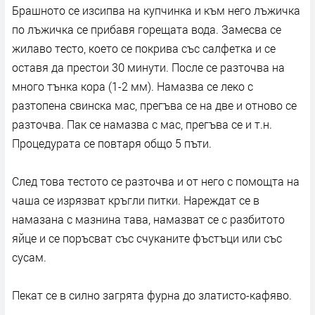
Брашното се изсипва на купчинка и към него лъжичка
по лъжичка се прибавя горещата вода. Замесва се
жилаво тесто, което се покрива със салфетка и се
оставя да престои 30 минути. После се разточва на
много тънка кора (1-2 мм). Намазва се леко с
разтопена свинска мас, прегъва се на две и отново се
разточва. Пак се намазва с мас, прегъва се и т.н.
Процедурата се повтаря общо 5 пъти.
След това тестото се разточва и от него с помощта на
чаша се изрязват кръгли питки. Нареждат се в
намазана с мазнина тава, намазват се с разбитото
яйце и се поръсват със счуканите фъстъци или със
сусам.
Пекат се в силно загрята фурна до златисто-кафяво.