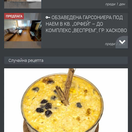
преди 1 ден
ПРЕДЛАГА
🔑 ОБЗАВЕДЕНА ГАРСОНИЕРА ПОД
НАЕМ В КВ. „ОРФЕЙ“ – ДО
КОМПЛЕКС „ВЕСПРЕМ“, ГР. ХАСКОВО
преди 2 дни
ПРЕДЛАГА
НАПЪЛНО ОБЗАВЕДЕН И
Случайна рецепта
ОБОРУДВАН ТРИСТАЕН
АПАРТАМЕНТ В ЦЕНТЪРА НА ГР.
ХАСКОВО
преди 3 дни
ПРЕДЛАГА
Давам гараж под наем
преди 3 дни