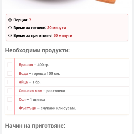
Порции:
7
Време за готвене:
30 минути
Време за приготвяне:
50 минути
Необходими продукти
Брашно
– 400 гр.
Вода
– гореща 100 мл.
Яйца
– 1 бр.
Свинска мас
– разтопена
Сол
– 1 щипка
Фъстъци
– счукани или сусам.
Начин на приготвяне