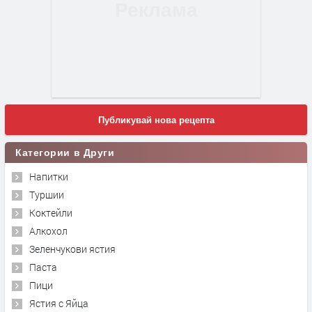
Публикувай нова рецепта
Категории в Други
Напитки
Туршии
Коктейли
Алкохол
Зеленчукови ястия
Паста
Пици
Ястия с Яйца