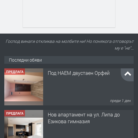
Господ винаги откликва на молбите ни! Но понякога отговорът
му е "не"...
Последни обяви
ПРЕДЛАГА
Под НАЕМ двустаен Орфей
преди 1 ден
ПРЕДЛАГА
Нов апартамент на ул. Липа до
Езикова гимназия