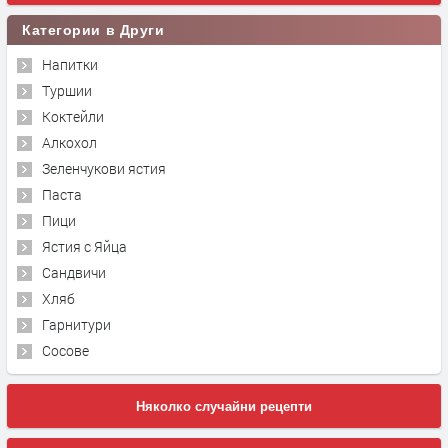
Категории в Други
Напитки
Туршии
Коктейли
Алкохол
Зеленчукови ястия
Паста
Пици
Ястия с Яйца
Сандвичи
Хляб
Гарнитури
Сосове
Няколко случайни рецепти