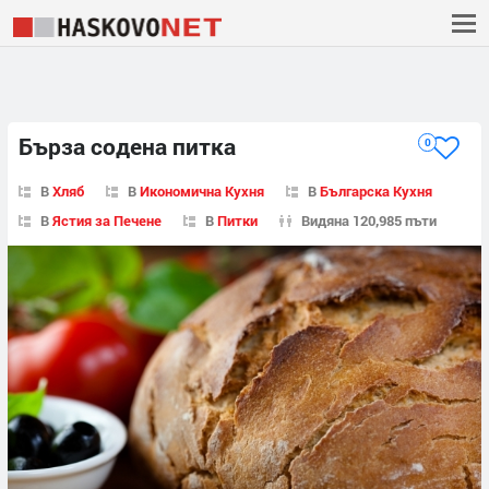
Бърза содена питка
0
В
Хляб
В
Икономична Кухня
В
Българска Кухня
В
Ястия за Печене
В
Питки
Видяна 120,985 пъти