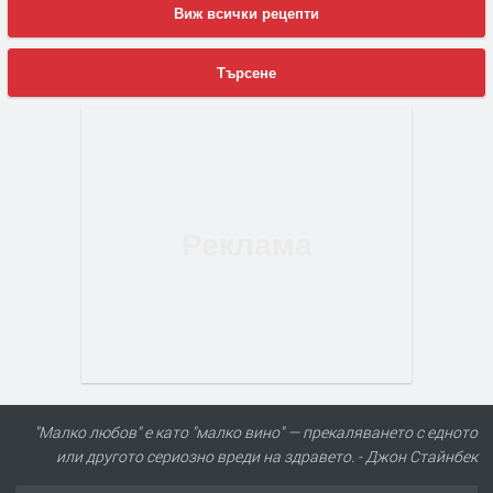
Виж всички рецепти
Търсене
"Малко любов" е като "малко вино" — прекаляването с едното
или другото сериозно вреди на здравето. - Джон Стайнбек