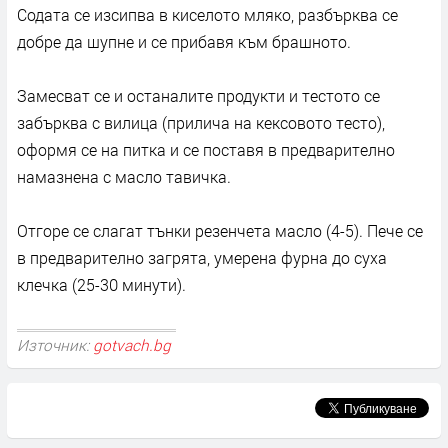
Содата се изсипва в киселото мляко, разбърква се
добре да шупне и се прибавя към брашното.
Замесват се и останалите продукти и тестото се
забърква с вилица (прилича на кексовото тесто),
оформя се на питка и се поставя в предварително
намазнена с масло тавичка.
Отгоре се слагат тънки резенчета масло (4-5). Пече се
в предварително загрята, умерена фурна до суха
клечка (25-30 минути).
Източник:
gotvach.bg