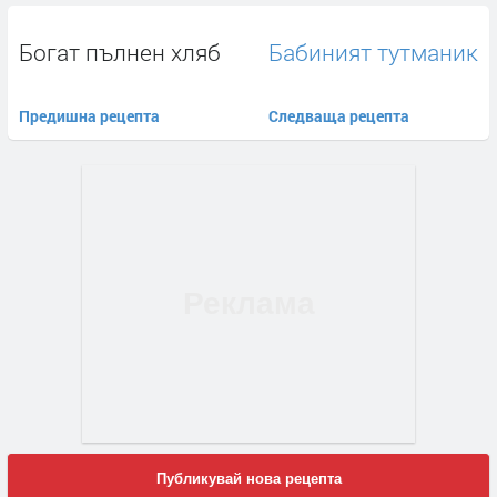
Богат пълнен хляб
Бабиният тутманик
Предишна рецепта
Следваща рецепта
Публикувай нова рецепта