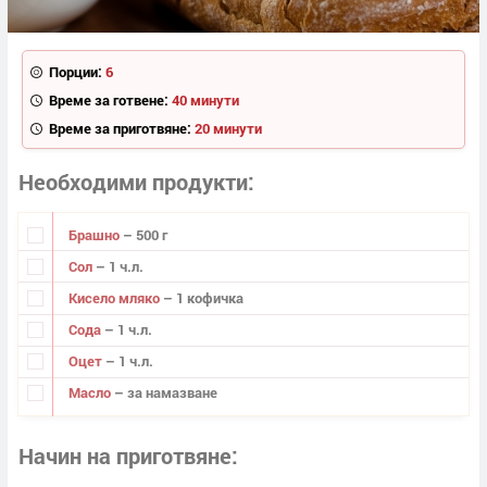
Порции:
6
Време за готвене:
40 минути
Време за приготвяне:
20 минути
Необходими продукти
Брашно
– 500 г
Сол
– 1 ч.л.
Кисело мляко
– 1 кофичка
Сода
– 1 ч.л.
Оцет
– 1 ч.л.
Масло
– за намазване
Начин на приготвяне