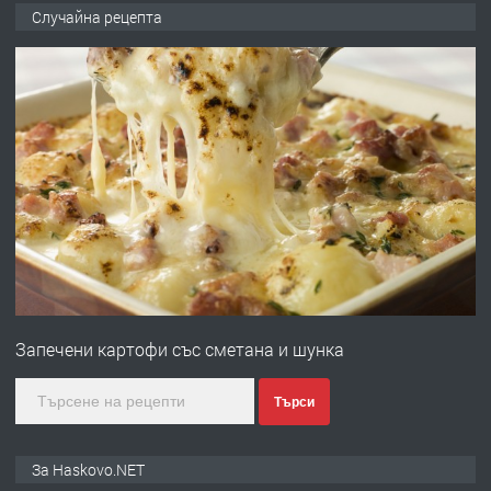
ПРЕДЛАГА
НАПЪЛНО ОБЗАВЕДЕН И
Случайна рецепта
ОБОРУДВАН ТРИСТАЕН
АПАРТАМЕНТ В ЦЕНТЪРА НА ГР.
ХАСКОВО
преди 4 дни
ПРЕДЛАГА
Давам гараж под наем
преди 4 дни
ПРЕДЛАГА
№4120 Магазин/Офис под наем в кв.
Любен Каравелов, Хасково-близо до
Запечени картофи със сметана и шунка
градската градина!
преди 4 дни
Търси
ПРЕДЛАГА
ПРОСТОРЕН ТРИСТАЕН
За Haskovo.NET
АПАРТАМЕНТ В НОВА СГРАДА КВ.