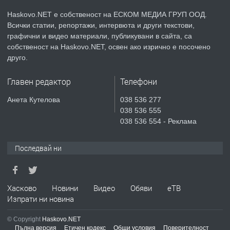
КУБА
Haskovo.NET е собственост на ЕСКОМ МЕДИА ГРУП ООД.
Всички статии, репортажи, интервюта и други текстови,
преди 5 дни
графични и видео материали, публикувани в сайта, са
собственост на Haskovo.NET, освен ако изрично е посочено
ПРЕДЛАГА
Продавам парцел в гр. Хасково кв.
друго.
Хисаря до ток, вода,канализация,
асфалт 0889 537 426
Главен редактор
Телефони
преди 5 дни
Анета Кутелова
038 536 277
038 536 555
ПРЕДЛАГА
СГЛОБЯВАНЕ НА МЕБЕЛИ.
038 536 554 - Реклама
Последвай ни
преди 5 дни
ПРЕДЛАГА
Хасково
Новини
Видео
Обяви
еТВ
№4119 Едностаен обзаведен
Изпрати ни новина
апартамент под наем в кв.
Училищни, гр. Хасково.
© Copyright
Haskovo.NET
Пълна версия
Етичен кодекс
Общи условия
Поверителност