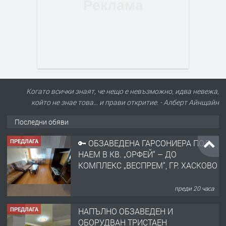
Когато всички знаят, че нещо е невъзможно, идва невежа,
който не знае това… и прави откритие. - Алберт Айнщайн
Последни обяви
ПРЕДЛАГА
🔑 ОБЗАВЕДЕНА ГАРСОНИЕРА ПОД
НАЕМ В КВ. „ОРФЕЙ“ – ДО
КОМПЛЕКС „ВЕСПРЕМ“, ГР. ХАСКОВО
преди 20 часа
ПРЕДЛАГА
НАПЪЛНО ОБЗАВЕДЕН И
ОБОРУДВАН ТРИСТАЕН