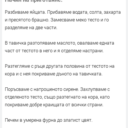
Разбиваме яйцата. Прибавяме водата, солта, захарта
и пресятото брашно. Замесваме меко тесто и го
разделяме на две части.
В тавичка разтопяваме маслото, овалваме едната
част от тестото в него и я отделяме настрани.
Разтегляме с ръце другата половина от тестото на
кора и с нея покриваме дъното на тавичката.
Поръсваме с натрошеното сирене. Захлупваме с
отделеното тесто, също разтегнато на кора, като
покриваме добре краищата от всички страни.
Печем в умерена фурна до златист цвят.