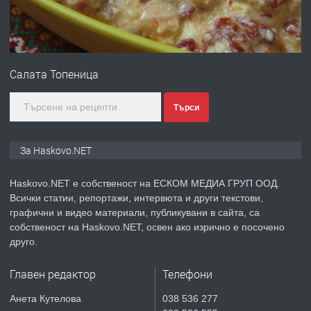
преди 2 дни
ПРЕДЛАГА
Продавам парцел в гр. Хасково кв.
Хисаря до ток, вода,канализация,
Салата Топеница
асфалт 0889 537 426
преди 2 дни
Търси
ПРЕДЛАГА
СГЛОБЯВАНЕ НА МЕБЕЛИ.
За Haskovo.NET
Haskovo.NET е собственост на ЕСКОМ МЕДИА ГРУП ООД.
Всички статии, репортажи, интервюта и други текстови,
преди 2 дни
графични и видео материали, публикувани в сайта, са
собственост на Haskovo.NET, освен ако изрично е посочено
ПРЕДЛАГА
№4119 Едностаен обзаведен
друго.
апартамент под наем в кв.
Училищни, гр. Хасково.
Главен редактор
Телефони
преди 2 дни
Анета Кутелова
038 536 277