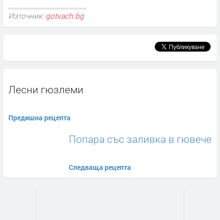
Източник:
gotvach.bg
Лесни гюзлеми
Предишна рецепта
Попара със заливка в гювече
Следваща рецепта