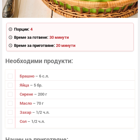
Порции:
4
Време за готвене:
30 минути
Време за приготвяне:
20 минути
Необходими продукти
Брашно
– 6 с.л.
Яйца
– 5 бр.
Сирене
– 200 г
Масло
– 70 г
Захар
– 1/2 ч.л.
Сол
– 1/2 ч.л.
Начин на приготвяне