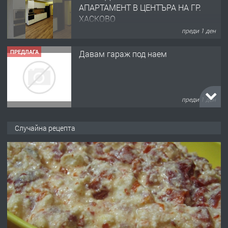
АПАРТАМЕНТ В ЦЕНТЪРА НА ГР.
ХАСКОВО
преди 1 ден
ПРЕДЛАГА
Давам гараж под наем
преди 1 ден
ПРЕДЛАГА
№4120 Магазин/Офис под наем в кв.
Случайна рецепта
Любен Каравелов, Хасково-близо до
градската градина!
преди 1 ден
ПРЕДЛАГА
ПРОСТОРЕН ТРИСТАЕН
АПАРТАМЕНТ В НОВА СГРАДА КВ.
КУБА