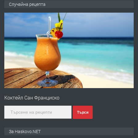
НАПЪЛНО ОБЗАВЕДЕН И
Случайна рецепта
ОБОРУДВАН ТРИСТАЕН
АПАРТАМЕНТ В ЦЕНТЪРА НА ГР.
ХАСКОВО
преди 3 дни
ПРЕДЛАГА
Давам гараж под наем
преди 3 дни
ПРЕДЛАГА
№4120 Магазин/Офис под наем в кв.
Любен Каравелов, Хасково-близо до
Коктейл Сан Франциско
градската градина!
преди 3 дни
Търси
ПРЕДЛАГА
ПРОСТОРЕН ТРИСТАЕН
За Haskovo.NET
АПАРТАМЕНТ В НОВА СГРАДА КВ.