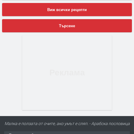
Виж всички рецепти
Търсене
Малка е ползата от очите, ако умът е сляп. - Арабска пословица