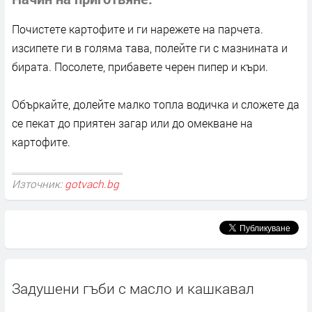
Почистете картофите и ги нарежете на парчета.
изсипете ги в голяма тава, полейте ги с мазнината и
бирата. Посолете, прибавете черен пипер и къри.
Объркайте, долейте малко топла водичка и сложете да
се пекат до приятен загар или до омекване на
картофите.
Източник:
gotvach.bg
Задушени гъби с масло и кашкавал