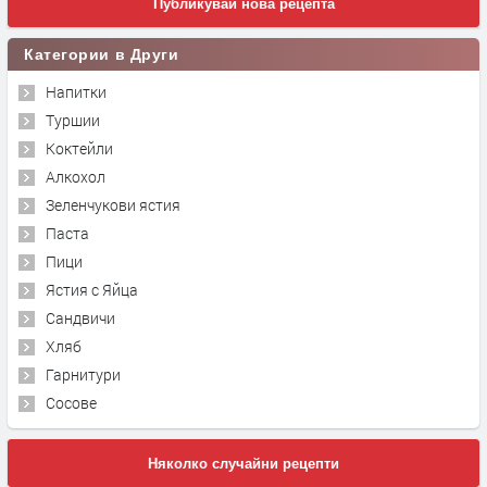
Публикувай нова рецепта
Категории в Други
Напитки
Туршии
Коктейли
Алкохол
Зеленчукови ястия
Паста
Пици
Ястия с Яйца
Сандвичи
Хляб
Гарнитури
Сосове
Няколко случайни рецепти