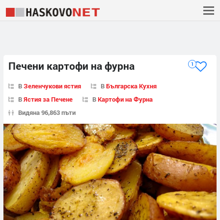
Печени картофи на фурна
1
В
Зеленчукови ястия
В
Българска Кухня
В
Ястия за Печене
В
Картофи на Фурна
Видяна 96,863 пъти