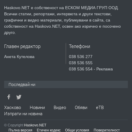
КУБА
Haskovo.NET е собственост на ЕСКОМ МЕДИА ГРУП ООД.
Всички статии, репортажи, интервюта и други текстови,
преди 4 дни
графични и видео материали, публикувани в сайта, са
собственост на Haskovo.NET, освен ако изрично е посочено
ПРЕДЛАГА
Продавам парцел в гр. Хасково кв.
друго.
Хисаря до ток, вода,канализация,
асфалт 0889 537 426
Главен редактор
Телефони
преди 4 дни
Анета Кутелова
038 536 277
038 536 555
ПРЕДЛАГА
СГЛОБЯВАНЕ НА МЕБЕЛИ.
038 536 554 - Реклама
Последвай ни
преди 4 дни
ПРЕДЛАГА
Хасково
Новини
Видео
Обяви
еТВ
№4119 Едностаен обзаведен
Изпрати ни новина
апартамент под наем в кв.
Училищни, гр. Хасково.
© Copyright
Haskovo.NET
Пълна версия
Етичен кодекс
Общи условия
Поверителност