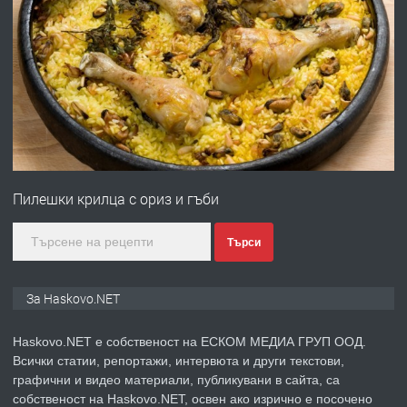
ПРЕДЛАГА
Давам гараж под наем
преди 2 дни
ПРЕДЛАГА
№4120 Магазин/Офис под наем в кв.
Любен Каравелов, Хасково-близо до
Пилешки крилца с ориз и гъби
градската градина!
преди 2 дни
Търси
ПРЕДЛАГА
ПРОСТОРЕН ТРИСТАЕН
За Haskovo.NET
АПАРТАМЕНТ В НОВА СГРАДА КВ.
КУБА
Haskovo.NET е собственост на ЕСКОМ МЕДИА ГРУП ООД.
Всички статии, репортажи, интервюта и други текстови,
преди 3 дни
графични и видео материали, публикувани в сайта, са
собственост на Haskovo.NET, освен ако изрично е посочено
ПРЕДЛАГА
Продавам парцел в гр. Хасково кв.