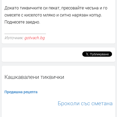
Докато тиквичките си пекат, пресовайте чесъна и го
смесете с киселото мляко и ситно нарязан копър.
Поднесете заедно.
Източник:
gotvach.bg
Кашкавалени тиквички
Предишна рецепта
Броколи със сметана