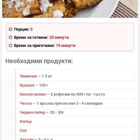
Порции:
5
Време за готвене:
25 минути
Време за приготвяне:
15 минути
Необходими продукти
Тиквички
– 1.5 кг
Брашно
– 150 г
Кисело мляко
– 2 кофички по 400 г по - гъсто
Чесън
– 1 връзка пресен или 3 - 4 скилидки
Червен пипер
– 20 - 30г
Копър
Сол
Зехтин
– 3 - 4 с.л.