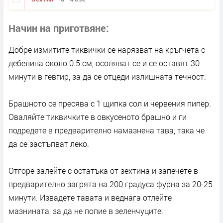
Начин на приготвяне
Добре измитите тиквички се нарязват на кръгчета с
дебелина около 0.5 см, осоляват се и се оставят 30
минути в гевгир, за да се отцеди излишната течност.
Брашното се пресява с 1 щипка сол и червения пипер.
Оваляйте тиквичките в овкусеното брашно и ги
подредете в предварително намазнена тава, така че
да се застъпват леко.
Отгоре залейте с остатъка от зехтина и запечете в
предварително загрята на 200 градуса фурна за 20-25
минути. Извадете тавата и веднага отлейте
мазнината, за да не попие в зеленчуците.