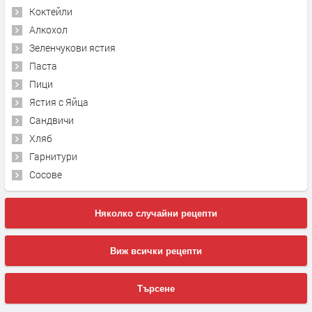
Коктейли
Алкохол
Зеленчукови ястия
Паста
Пици
Ястия с Яйца
Сандвичи
Хляб
Гарнитури
Сосове
Няколко случайни рецепти
Виж всички рецепти
Търсене