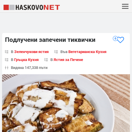
Подлучени запечени тиквички
0
В
Зеленчукови ястия
Във
Вегетарианска Кухня
В
Гръцка Кухня
В
Ястия за Печене
Видяна 147,338 пъти