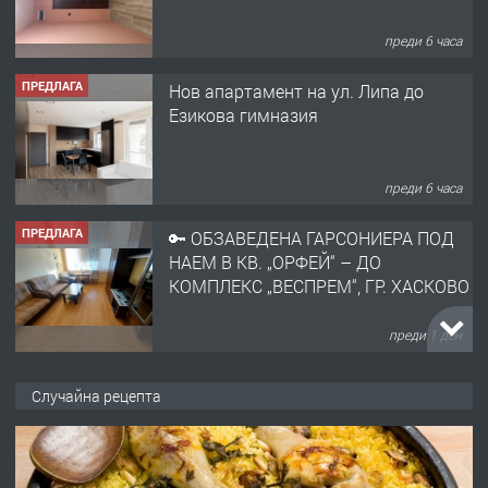
преди 6 часа
ПРЕДЛАГА
Нов апартамент на ул. Липа до
Езикова гимназия
преди 6 часа
ПРЕДЛАГА
🔑 ОБЗАВЕДЕНА ГАРСОНИЕРА ПОД
НАЕМ В КВ. „ОРФЕЙ“ – ДО
КОМПЛЕКС „ВЕСПРЕМ“, ГР. ХАСКОВО
преди 1 ден
ПРЕДЛАГА
НАПЪЛНО ОБЗАВЕДЕН И
Случайна рецепта
ОБОРУДВАН ТРИСТАЕН
АПАРТАМЕНТ В ЦЕНТЪРА НА ГР.
ХАСКОВО
преди 2 дни