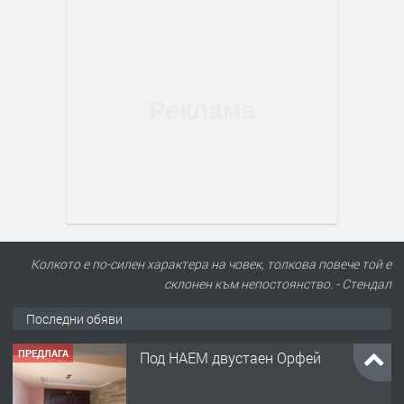
Колкото е по-силен характера на човек, толкова повече той е
склонен към непостоянство. - Стендал
Последни обяви
ПРЕДЛАГА
Под НАЕМ двустаен Орфей