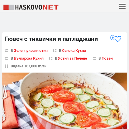
Гювеч с тиквички и патладжани
0
В
Зеленчукови ястия
В
Селска Кухня
В
Българска Кухня
В
Ястия за Печене
В
Гювеч
Видяна 107,008 пъти