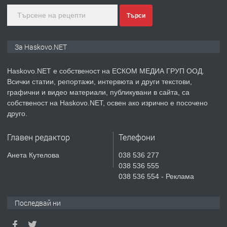
преди 3 дни
Търси
ПРЕДЛАГА
ПРОСТОРЕН ТРИСТАЕН
За Haskovo.NET
АПАРТАМЕНТ В НОВА СГРАДА КВ.
КУБА
Haskovo.NET е собственост на ЕСКОМ МЕДИА ГРУП ООД.
Всички статии, репортажи, интервюта и други текстови,
преди 4 дни
графични и видео материали, публикувани в сайта, са
собственост на Haskovo.NET, освен ако изрично е посочено
ПРЕДЛАГА
Продавам парцел в гр. Хасково кв.
друго.
Хисаря до ток, вода,канализация,
асфалт 0889 537 426
Главен редактор
Телефони
преди 4 дни
Анета Кутелова
038 536 277
038 536 555
ПРЕДЛАГА
СГЛОБЯВАНЕ НА МЕБЕЛИ.
038 536 554 - Реклама
Последвай ни
преди 4 дни