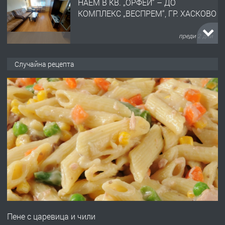
НАЕМ В КВ. „ОРФЕЙ“ – ДО
КОМПЛЕКС „ВЕСПРЕМ“, ГР. ХАСКОВО
преди 2 дни
ПРЕДЛАГА
НАПЪЛНО ОБЗАВЕДЕН И
Случайна рецепта
ОБОРУДВАН ТРИСТАЕН
АПАРТАМЕНТ В ЦЕНТЪРА НА ГР.
ХАСКОВО
преди 3 дни
ПРЕДЛАГА
Давам гараж под наем
преди 3 дни
ПРЕДЛАГА
№4120 Магазин/Офис под наем в кв.
Любен Каравелов, Хасково-близо до
Пене с царевица и чили
градската градина!