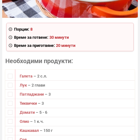
Порции:
8
Време за готвене:
30 минути
Време за приготвяне:
20 минути
Необходими продукти
Галета
– 2 с.л.
Лук
– 2 глави
Патладжани
– 3
Тиквички
– 3
Домати
– 5 - 6
Олио
– 1 к.ч.
Кашкавал
– 150 г
Сол