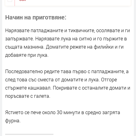
Начин на приготвяне
Нарязвате патладжаните и тиквичките, осолявате и ги
запържвате. Нарязвате лука на ситно и го пържите в
същата мазнина. Доматите режете на филийки и ги
добавяте при лука.
Последователно редите тава първо с патладжаните, а
след това със сместа от доматите и лука. Отгоре
стържете кашкавал. Покривате с останалите домати и
поръсвате с галета.
Ястието се пече около 30 минути в средно загрята
фурна.