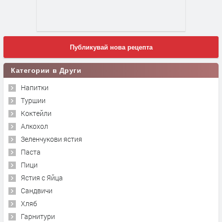
Публикувай нова рецепта
Категории в Други
Напитки
Туршии
Коктейли
Алкохол
Зеленчукови ястия
Паста
Пици
Ястия с Яйца
Сандвичи
Хляб
Гарнитури