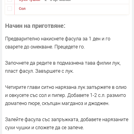
Сол
Начин на приготвяне
Предварително накиснете фасула за 1 ден и го
сварете до омекване. Прецедете го.
Започнете да редите в подмазнена тава филии лук,
пласт фасул. Завършете с лук.
Четирите глави ситно нарязана лук запържете в олио
и овкусете със сол и пипер. Добавете 1-2 с.л. размито
доматено пюре, скълцан магданоз и джоджен.
Залейте фасула със запръжката, добавете нарязаните
сухи чушки и сложете да се запече.