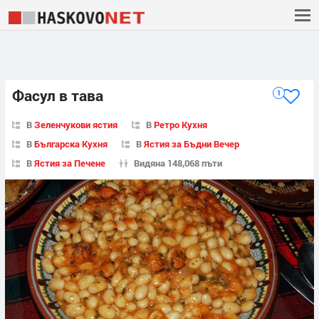
Фасул в тава
1
В
Зеленчукови ястия
В
Ретро Кухня
В
Българска Кухня
В
Ястия за Бъдни Вечер
В
Ястия за Печене
Видяна 148,068 пъти