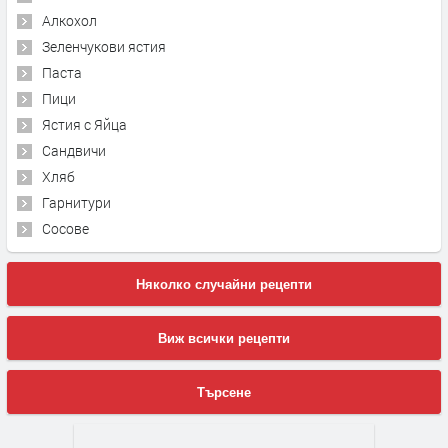
Алкохол
Зеленчукови ястия
Паста
Пици
Ястия с Яйца
Сандвичи
Хляб
Гарнитури
Сосове
Няколко случайни рецепти
Виж всички рецепти
Търсене