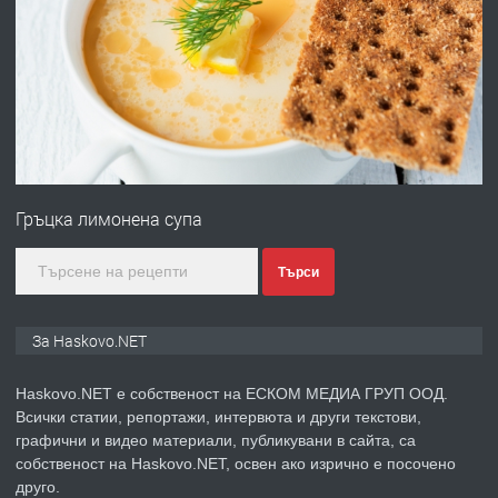
ПРЕДЛАГА
Давам гараж под наем
преди 4 дни
ПРЕДЛАГА
№4120 Магазин/Офис под наем в кв.
Любен Каравелов, Хасково-близо до
Гръцка лимонена супа
градската градина!
преди 4 дни
Търси
ПРЕДЛАГА
ПРОСТОРЕН ТРИСТАЕН
За Haskovo.NET
АПАРТАМЕНТ В НОВА СГРАДА КВ.
КУБА
Haskovo.NET е собственост на ЕСКОМ МЕДИА ГРУП ООД.
Всички статии, репортажи, интервюта и други текстови,
преди 5 дни
графични и видео материали, публикувани в сайта, са
собственост на Haskovo.NET, освен ако изрично е посочено
ПРЕДЛАГА
Продавам парцел в гр. Хасково кв.
друго.
Хисаря до ток, вода,канализация,