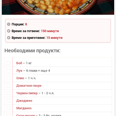
Порции:
8
Време за готвене:
150 минути
Време за приготвяне:
15 минути
Необходими продукти
Боб
– 1 кг
Лук
– 6 глави + още 4
Олио
– 1 ч.ч.
Доматено пюре
Червен пипер
– 1 - 2 ч.л.
Джоджен
Магданоз
Сухи чушки
– 2 - 3 бр. малки