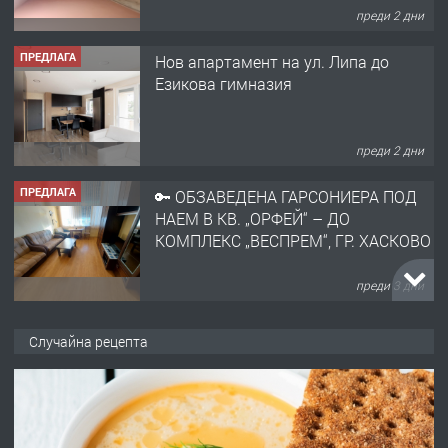
преди 2 дни
ПРЕДЛАГА
Нов апартамент на ул. Липа до
Езикова гимназия
преди 2 дни
ПРЕДЛАГА
🔑 ОБЗАВЕДЕНА ГАРСОНИЕРА ПОД
НАЕМ В КВ. „ОРФЕЙ“ – ДО
КОМПЛЕКС „ВЕСПРЕМ“, ГР. ХАСКОВО
преди 3 дни
ПРЕДЛАГА
НАПЪЛНО ОБЗАВЕДЕН И
Случайна рецепта
ОБОРУДВАН ТРИСТАЕН
АПАРТАМЕНТ В ЦЕНТЪРА НА ГР.
ХАСКОВО
преди 4 дни