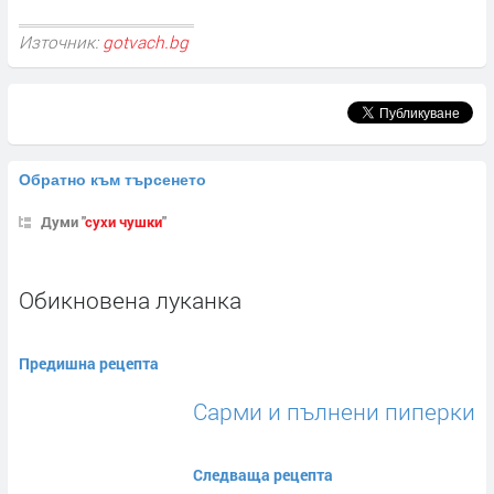
Източник:
gotvach.bg
Обратно към търсенето
Думи "
сухи чушки
"
Обикновена луканка
Предишна рецепта
Сарми и пълнени пиперки
Следваща рецепта