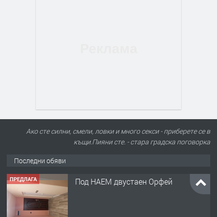
Ако сте силни, смели, ловки и много секси - приберете се в
къщи.Пияни сте. - стара градска поговорка
Последни обяви
ПРЕДЛАГА
Под НАЕМ двустаен Орфей