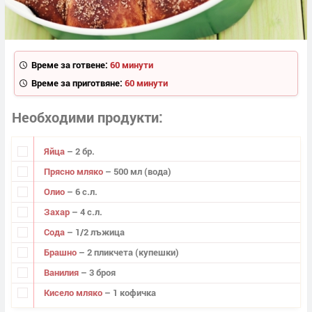
Време за готвене:
60 минути
Време за приготвяне:
60 минути
Необходими продукти
Яйца
– 2 бр.
Прясно мляко
– 500 мл (вода)
Олио
– 6 с.л.
Захар
– 4 с.л.
Сода
– 1/2 лъжица
Брашно
– 2 пликчета (купешки)
Ванилия
– 3 броя
Кисело мляко
– 1 кофичка