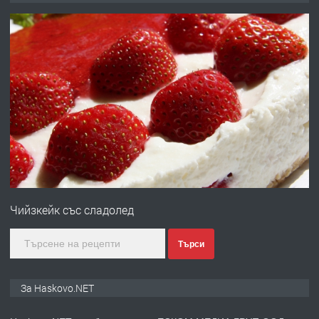
ОБОРУДВАН ТРИСТАЕН
АПАРТАМЕНТ В ЦЕНТЪРА НА ГР.
ХАСКОВО
преди 3 дни
ПРЕДЛАГА
Давам гараж под наем
преди 3 дни
ПРЕДЛАГА
№4120 Магазин/Офис под наем в кв.
Любен Каравелов, Хасково-близо до
Чийзкейк със сладолед
градската градина!
преди 3 дни
Търси
ПРЕДЛАГА
ПРОСТОРЕН ТРИСТАЕН
За Haskovo.NET
АПАРТАМЕНТ В НОВА СГРАДА КВ.
КУБА