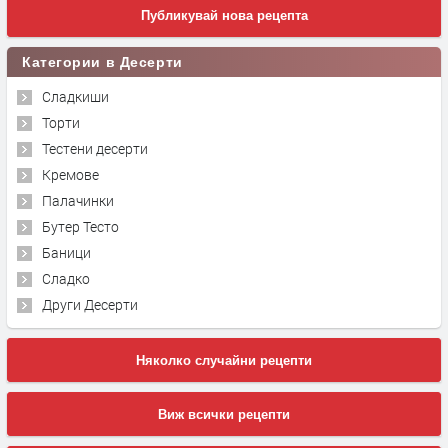
Публикувай нова рецепта
Категории в Десерти
Сладкиши
Торти
Тестени десерти
Кремове
Палачинки
Бутер Тесто
Баници
Сладко
Други Десерти
Няколко случайни рецепти
Виж всички рецепти