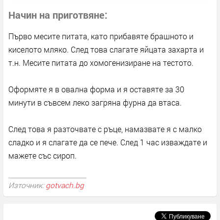
Начин на приготвяне
Първо месите питата, като прибавяте брашното и
киселото мляко. След това слагате яйцата захарта и
т.н. Месите питата до хомогенизиране на тестото.
Оформяте я в овална форма и я оставяте за 30
минути в съвсем леко загряна фурна да втаса.
След това я разточвате с ръце, намазвате я с малко
сладко и я слагате да се пече. След 1 час изваждате и
мажете със сироп.
Източник:
gotvach.bg