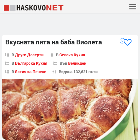
Вкусната пита на баба Виолета
0
В
Други Десерти
В
Селска Кухня
В
Българска Кухня
Във
Великден
В
Ястия за Печене
Видяна 132,621 пъти