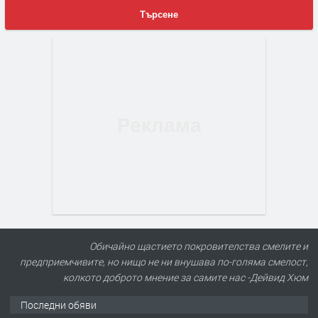
Търсене
Обичайно щастието покровителства смелите и
предприемчивите, но нищо не ни внушава по-голяма смелост,
колкото доброто мнение за самите нас -Дейвид Хюм
Последни обяви