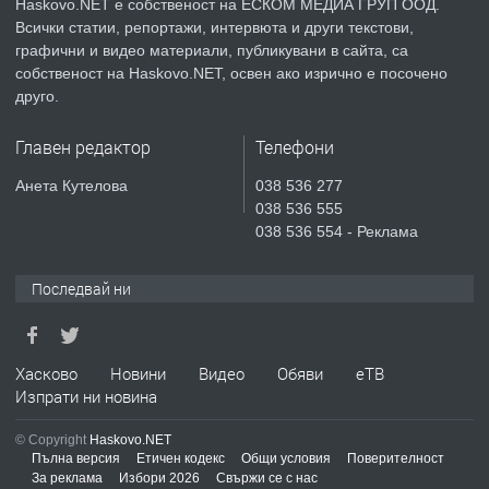
Haskovo.NET е собственост на ЕСКОМ МЕДИА ГРУП ООД.
Всички статии, репортажи, интервюта и други текстови,
преди 4 дни
графични и видео материали, публикувани в сайта, са
собственост на Haskovo.NET, освен ако изрично е посочено
ПРЕДЛАГА
Продавам парцел в гр. Хасково кв.
друго.
Хисаря до ток, вода,канализация,
асфалт 0889 537 426
Главен редактор
Телефони
преди 4 дни
Анета Кутелова
038 536 277
038 536 555
ПРЕДЛАГА
СГЛОБЯВАНЕ НА МЕБЕЛИ.
038 536 554 - Реклама
Последвай ни
преди 4 дни
ПРЕДЛАГА
Хасково
Новини
Видео
Обяви
еТВ
№4119 Едностаен обзаведен
Изпрати ни новина
апартамент под наем в кв.
Училищни, гр. Хасково.
© Copyright
Haskovo.NET
Пълна версия
Етичен кодекс
Общи условия
Поверителност
преди 4 дни
За реклама
Избори 2026
Свържи се с нас