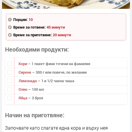
Порции:
10
Време за готвене:
45 минути
Време за приготвяне:
20 минути
Необходими продукти
Кори
– 1 пакет фини точени на фамилия
Сирене
– 300 г или повече, по желание
Лимонада
– 1 и 1/2 чаена чаша
Олио
– 100 мл
Яйца
– 3 броя
Начин на приготвяне
Започвате като слагате една кора и върху нея