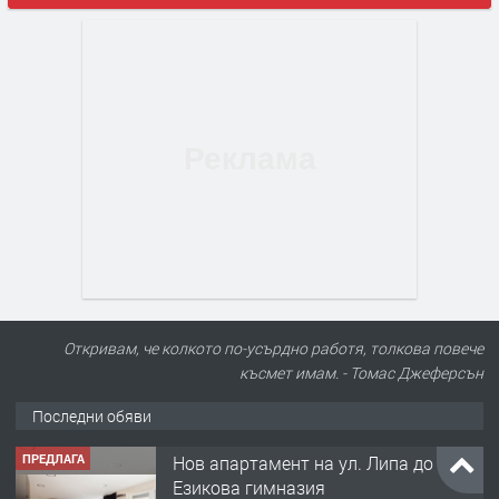
Откривам, че колкото по-усърдно работя, толкова повече
късмет имам. - Томас Джеферсън
Последни обяви
ПРЕДЛАГА
Нов апартамент на ул. Липа до
Езикова гимназия