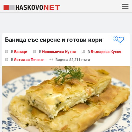
Баница със сирене и готови кори
0
В
Баници
В
Икономична Кухня
В
Българска Кухня
В
Ястия за Печене
Видяна 82,211 пъти