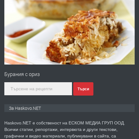
преди 3 дни
ПРЕДЛАГА
№4120 Магазин/Офис под наем в кв.
Любен Каравелов, Хасково-близо до
градската градина!
преди 3 дни
ПРЕДЛАГА
ПРОСТОРЕН ТРИСТАЕН
АПАРТАМЕНТ В НОВА СГРАДА КВ.
Бурания с ориз
КУБА
преди 4 дни
Търси
ПРЕДЛАГА
Продавам парцел в гр. Хасково кв.
За Haskovo.NET
Хисаря до ток, вода,канализация,
асфалт 0889 537 426
Haskovo.NET е собственост на ЕСКОМ МЕДИА ГРУП ООД.
Всички статии, репортажи, интервюта и други текстови,
преди 4 дни
графични и видео материали, публикувани в сайта, са