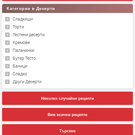
Категории в Десерти
Сладкиши
Торти
Тестени десерти
Кремове
Палачинки
Бутер Тесто
Баници
Сладко
Други Десерти
Няколко случайни рецепти
Виж всички рецепти
Търсене