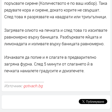
поръсвате сирене (Количеството е по ваш избор). Така
редувате кора и сирене, докато корите не свършат.
След това я разрязвате на квадрати или триъгълници.
Загрявате олиото на печката и след това го изсипвате
равномерно върху баницата. Разбърквате яйцата и
лимонадата и изливате върху баницата равномерно.
Изчаквате да попие и я слагате в предварително
загряна фурна. След 5 минути от слагането й в
печката намалете градусите и доизпечете.
Източник:
gotvach.bg