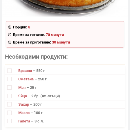
Порции:
8
Време за готвене:
70 минути
Време за приготвяне:
30 минути
Необходими продукти
Брашно
– 550 г
Сметана
– 250 г
Мая
– 25 г
Яйца
– 2 бр. (жълтъци)
Захар
– 200 г
Масло
– 100 г
Галета
– 3 с.л.