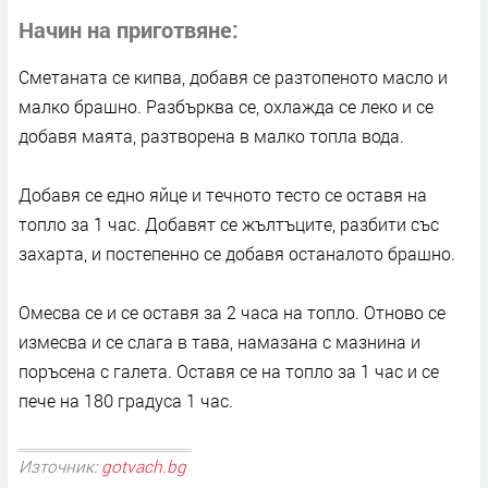
Начин на приготвяне
Сметаната се кипва, добавя се разтопеното масло и
малко брашно. Разбърква се, охлажда се леко и се
добавя маята, разтворена в малко топла вода.
Добавя се едно яйце и течното тесто се оставя на
топло за 1 час. Добавят се жълтъците, разбити със
захарта, и постепенно се добавя останалото брашно.
Омесва се и се оставя за 2 часа на топло. Отново се
измесва и се слага в тава, намазана с мазнина и
поръсена с галета. Оставя се на топло за 1 час и се
пече на 180 градуса 1 час.
Източник:
gotvach.bg