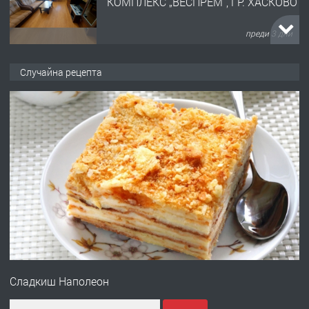
КОМПЛЕКС „ВЕСПРЕМ“, ГР. ХАСКОВО
преди 3 дни
ПРЕДЛАГА
НАПЪЛНО ОБЗАВЕДЕН И
Случайна рецепта
ОБОРУДВАН ТРИСТАЕН
АПАРТАМЕНТ В ЦЕНТЪРА НА ГР.
ХАСКОВО
преди 4 дни
ПРЕДЛАГА
Давам гараж под наем
преди 4 дни
ПРЕДЛАГА
№4120 Магазин/Офис под наем в кв.
Любен Каравелов, Хасково-близо до
Сладкиш Наполеон
градската градина!