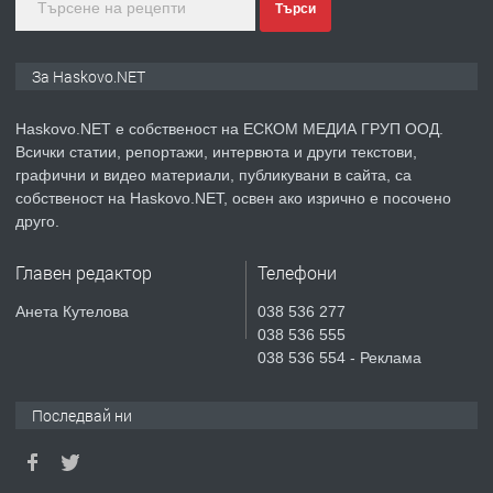
преди 4 дни
Търси
ПРЕДЛАГА
ПРОСТОРЕН ТРИСТАЕН
За Haskovo.NET
АПАРТАМЕНТ В НОВА СГРАДА КВ.
КУБА
Haskovo.NET е собственост на ЕСКОМ МЕДИА ГРУП ООД.
Всички статии, репортажи, интервюта и други текстови,
преди 5 дни
графични и видео материали, публикувани в сайта, са
собственост на Haskovo.NET, освен ако изрично е посочено
ПРЕДЛАГА
Продавам парцел в гр. Хасково кв.
друго.
Хисаря до ток, вода,канализация,
асфалт 0889 537 426
Главен редактор
Телефони
преди 5 дни
Анета Кутелова
038 536 277
038 536 555
ПРЕДЛАГА
СГЛОБЯВАНЕ НА МЕБЕЛИ.
038 536 554 - Реклама
Последвай ни
преди 5 дни