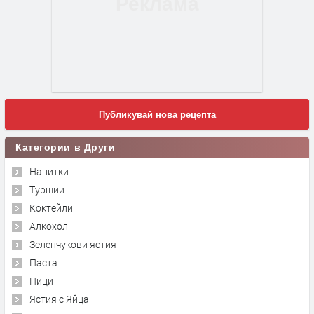
Публикувай нова рецепта
Категории в Други
Напитки
Туршии
Коктейли
Алкохол
Зеленчукови ястия
Паста
Пици
Ястия с Яйца