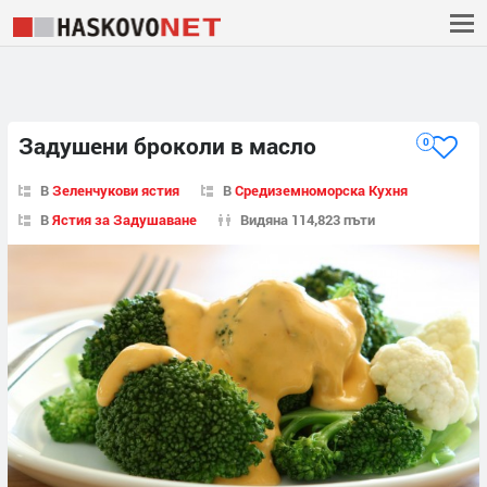
Задушени броколи в масло
0
В
Зеленчукови ястия
В
Средиземноморска Кухня
В
Ястия за Задушаване
Видяна 114,823 пъти