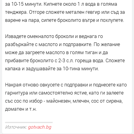
за 10-15 минути. Кипнете около 1 л вода в голяма
тенджера. Отгоре сложете метален гевгир или съд за
варене на пара, сипете броколито вътре и похлупете.
Извадете омекналото броколи и веднага го
разбъркайте с маслото и подправките. По желание
може да загреете маслото в голям тиган и да
прибавите броколито с 2-3 с.л. гореща вода. Сложете
капака и задушавайте за 10-тина минути.
Накрая отново овкусете с подправки и поднесете като
гарнитура или самостоятелно ястие, като ги залеете
със сос по избор - майонезен, млечен, сос от сирена,
доматен и т.н.
Източник:
gotvach.bg