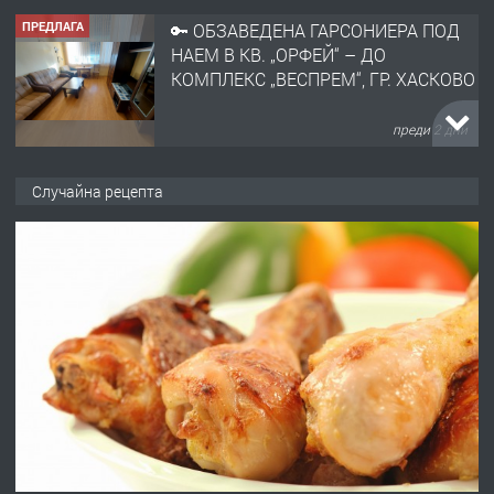
ПРЕДЛАГА
🔑 ОБЗАВЕДЕНА ГАРСОНИЕРА ПОД
НАЕМ В КВ. „ОРФЕЙ“ – ДО
КОМПЛЕКС „ВЕСПРЕМ“, ГР. ХАСКОВО
преди 2 дни
ПРЕДЛАГА
НАПЪЛНО ОБЗАВЕДЕН И
Случайна рецепта
ОБОРУДВАН ТРИСТАЕН
АПАРТАМЕНТ В ЦЕНТЪРА НА ГР.
ХАСКОВО
преди 3 дни
ПРЕДЛАГА
Давам гараж под наем
преди 3 дни
ПРЕДЛАГА
№4120 Магазин/Офис под наем в кв.