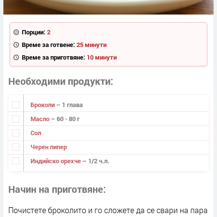
Порции:
2
Време за готвене:
25 минути
Време за приготвяне:
10 минути
Необходими продукти
Броколи
– 1 глава
Масло
– 60 - 80 г
Сол
Черен пипер
Индийско орехче
– 1/2 ч.л.
Начин на приготвяне
Почистете броколито и го сложете да се свари на пара