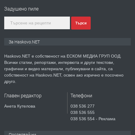
Любен Каравелов, Хасково-близо до
Задушено пиле
градската градина!
преди 4 дни
Търси
ПРЕДЛАГА
ПРОСТОРЕН ТРИСТАЕН
За Haskovo.NET
АПАРТАМЕНТ В НОВА СГРАДА КВ.
КУБА
Haskovo.NET е собственост на ЕСКОМ МЕДИА ГРУП ООД.
Всички статии, репортажи, интервюта и други текстови,
преди 4 дни
графични и видео материали, публикувани в сайта, са
собственост на Haskovo.NET, освен ако изрично е посочено
ПРЕДЛАГА
Продавам парцел в гр. Хасково кв.
друго.
Хисаря до ток, вода,канализация,
асфалт 0889 537 426
Главен редактор
Телефони
преди 4 дни
Анета Кутелова
038 536 277
038 536 555
ПРЕДЛАГА
СГЛОБЯВАНЕ НА МЕБЕЛИ.
038 536 554 - Реклама
Последвай ни