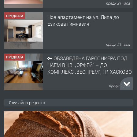
преди 21 часа
ПРЕДЛАГА
🔑 ОБЗАВЕДЕНА ГАРСОНИЕРА ПОД
НАЕМ В КВ. „ОРФЕЙ“ – ДО
КОМПЛЕКС „ВЕСПРЕМ“, ГР. ХАСКОВО
преди 2 дни
ПРЕДЛАГА
НАПЪЛНО ОБЗАВЕДЕН И
ОБОРУДВАН ТРИСТАЕН
АПАРТАМЕНТ В ЦЕНТЪРА НА ГР.
ХАСКОВО
преди 3 дни
ПРЕДЛАГА
Давам гараж под наем
Случайна рецепта
преди 3 дни