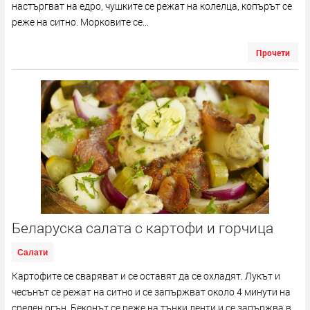
настъргват на едро, чушките се режат на колелца, копърът се
реже на ситно. Морковите се...
Прочети
Беларуска салата с картофи и горчица
Салати
Картофите се сваряват и се оставят да се охладят. Лукът и
чесънът се режат на ситно и се запържват около 4 минути на
среден огън. Беконът се реже на тънки ленти и се запържва в