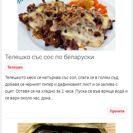
Телешко със сос по беларуски
Телешко
Телешкото месо се натърква със сол, слага се в голям съд,
добавя се черният пипер и дафиновият лист и се залива с
оцет. Оставя се на хладно за 2 часа. Пуска се във вряща вода и
се вари около час, дока...
Прочети