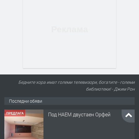
ПРЕДЛАГА
Под НАЕМ двустаен Орфей
Бедните хора имат големи телевизори, богатите - големи
библиотеки! - Джим Рон
Последни обяви
преди 21 часа
ПРЕДЛАГА
Нов апартамент на ул. Липа до
Езикова гимназия