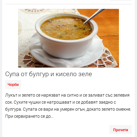
Супа от булгур и кисело зеле
Чорби
Лукът и зелето се нарязват на ситно и се заливат със зелевия
сок. Сухите чушки се натрошават и се добавят заедно с
булгура. Супата се вари на умерен огън, докато зелето омекне.
При сервирането се до...
Прочети