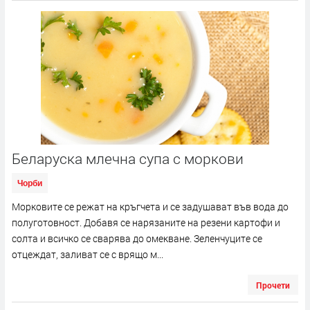
Беларуска млечна супа с моркови
Чорби
Морковите се режат на кръгчета и се задушават във вода до
полуготовност. Добавя се нарязаните на резени картофи и
солта и всичко се сварява до омекване. Зеленчуците се
отцеждат, заливат се с врящо м...
Прочети