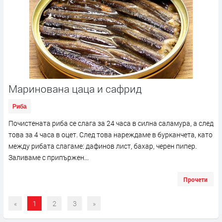
Маринована цаца и сафрид
Риба
Почистената риба се слага за 24 часа в силна саламура, а след
това за 4 часа в оцет. След това нареждаме в бурканчета, като
между рибата слагаме: дафинов лист, бахар, черен пипер.
Заливаме с припържен...
Прочети
«
1
2
3
»