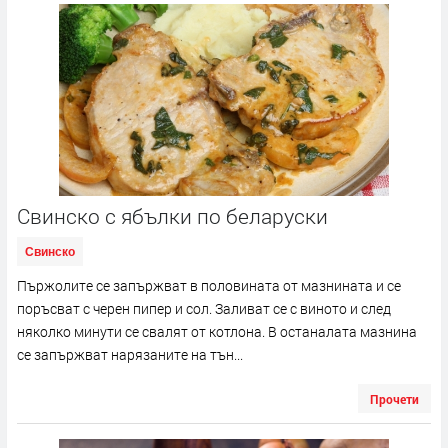
Свинско с ябълки по беларуски
Свинско
Пържолите се запържват в половината от мазнината и се
поръсват с черен пипер и сол. Заливат се с виното и след
няколко минути се свалят от котлона. В останалата мазнина
се запържват нарязаните на тън...
Прочети