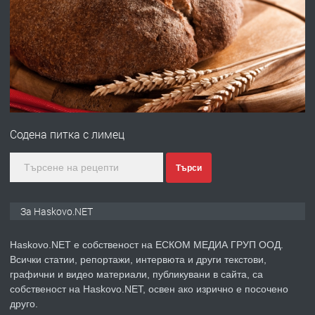
ПРЕДЛАГА
№4120 Магазин/Офис под наем в кв.
Любен Каравелов, Хасково-близо до
градската градина!
преди 3 дни
ПРЕДЛАГА
ПРОСТОРЕН ТРИСТАЕН
АПАРТАМЕНТ В НОВА СГРАДА КВ.
Содена питка с лимец
КУБА
преди 4 дни
Търси
ПРЕДЛАГА
Продавам парцел в гр. Хасково кв.
За Haskovo.NET
Хисаря до ток, вода,канализация,
асфалт 0889 537 426
Haskovo.NET е собственост на ЕСКОМ МЕДИА ГРУП ООД.
Всички статии, репортажи, интервюта и други текстови,
преди 4 дни
графични и видео материали, публикувани в сайта, са
собственост на Haskovo.NET, освен ако изрично е посочено
ПРЕДЛАГА
СГЛОБЯВАНЕ НА МЕБЕЛИ.
друго.