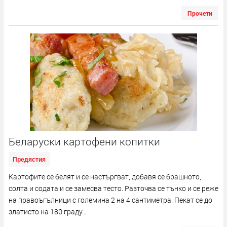
Прочети
Беларуски картофени копитки
Предястия
Картофите се белят и се настъргват, добавя се брашното,
солта и содата и се замесва тесто. Разточва се тънко и се реже
на правоъгълници с големина 2 на 4 сантиметра. Пекат се до
златисто на 180 граду...