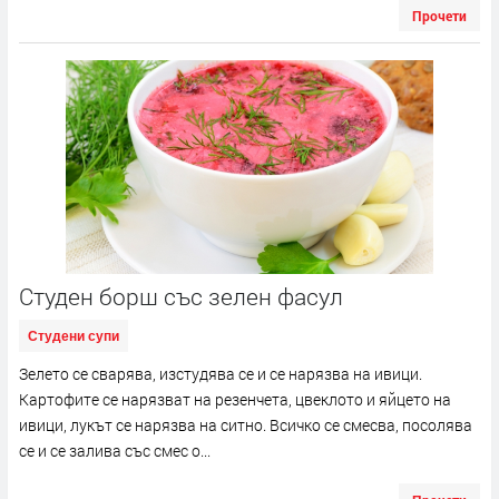
Прочети
Студен борш със зелен фасул
Студени супи
Зелето се сварява, изстудява се и се нарязва на ивици.
Картофите се нарязват на резенчета, цвеклото и яйцето на
ивици, лукът се нарязва на ситно. Всичко се смесва, посолява
се и се залива със смес о...