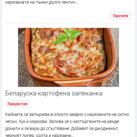
нарязаната на тънки дълги лентич...
Прочети
Беларуска картофена запеканка
Предястия
Каймата се запържва в олиото заедно с нарязаните на ситно
чесън, лук и моркови. Залива се с настърганите на ренде
домати и се вари до сгъстяване. Добавят се джодженът,
черният пипер, солта и нарязани...