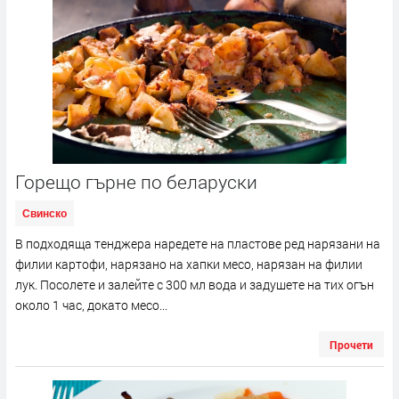
Горещо гърне по беларуски
Свинско
В подходяща тенджера наредете на пластове ред нарязани на
филии картофи, нарязано на хапки месо, нарязан на филии
лук. Посолете и залейте с 300 мл вода и задушете на тих огън
около 1 час, докато месо...
Прочети