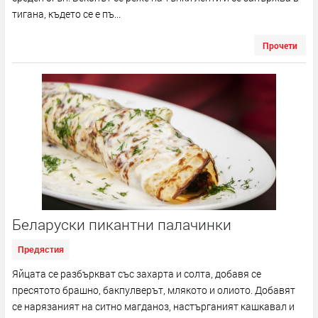
тигана, където се е пъ...
Прочети
Беларуски пикантни палачинки
Предястия
Яйцата се разбъркват със захарта и солта, добавя се
пресятото брашно, бакпулверът, млякото и олиото. Добавят
се нарязаният на ситно магданоз, настърганият кашкавал и