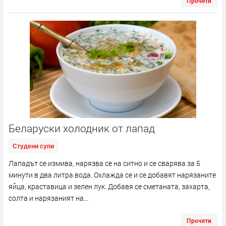
Прочети
Беларуски холодник от лапад
Студени супи
Лападът се измива, нарязва се на ситно и се сварява за 5
минути в два литра вода. Охлажда се и се добавят нарязаните
яйца, краставица и зелен лук. Добавя се сметаната, захарта,
солта и нарязаният на...
Прочети