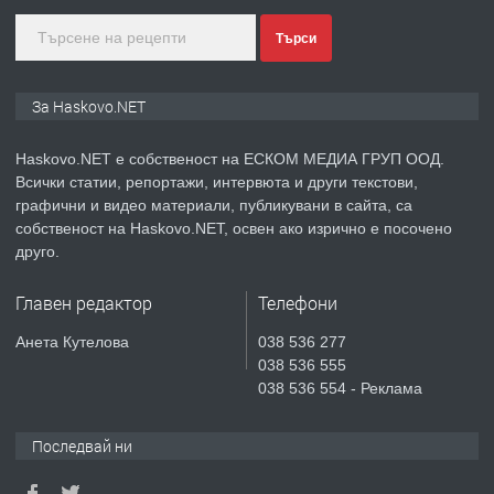
преди 3 дни
Търси
ПРЕДЛАГА
🔑 ОБЗАВЕДЕНА ГАРСОНИЕРА ПОД
За Haskovo.NET
НАЕМ В КВ. „ОРФЕЙ“ – ДО
КОМПЛЕКС „ВЕСПРЕМ“, ГР. ХАСКОВО
Haskovo.NET е собственост на ЕСКОМ МЕДИА ГРУП ООД.
Всички статии, репортажи, интервюта и други текстови,
преди 4 дни
графични и видео материали, публикувани в сайта, са
собственост на Haskovo.NET, освен ако изрично е посочено
ПРЕДЛАГА
НАПЪЛНО ОБЗАВЕДЕН И
друго.
ОБОРУДВАН ТРИСТАЕН
АПАРТАМЕНТ В ЦЕНТЪРА НА ГР.
Главен редактор
Телефони
ХАСКОВО
преди 5 дни
Анета Кутелова
038 536 277
038 536 555
ПРЕДЛАГА
Давам гараж под наем
038 536 554 - Реклама
Последвай ни
преди 5 дни