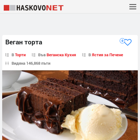
Веган торта
0
В
Торти
Във
Веганска Кухня
В
Ястия за Печене
Видяна 146,868 пъти