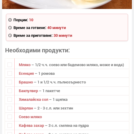
Порции:
10
Време за готвене:
40 минути
Време за приготвяне:
30 минути
Необходими продукти
Мляко
– 1/2 ч.ч. соево или бадемово мляко, може и вода)
Есенция
– 1 ромова
Брашно
– 1 и 1/2 ч.ч. пълнозърнесто
Бакпулвер
– 1 пакетче
Хималайска сол
– 1 щипка
Шарлан
– 2 - 3 с.л. или зехтин
Соево мляко
Кафява захар
– 3 с.л. смляна на пудра