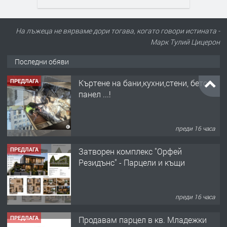
На лъжеца не вярваме дори тогава, когато говори истината -
Марк Тулий Цицерон
Последни обяви
ПРЕДЛАГА
Къртене на бани,кухни,стени, бетон,
панел ...!
преди 16 часа
ПРЕДЛАГА
Затворен комплекс "Орфей
Резидънс" - Парцели и къщи
преди 16 часа
ПРЕДЛАГА
Продавам парцел в кв. Младежки