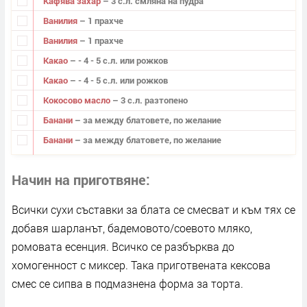
Кафява захар
– 3 с.л. смляна на пудра
Ванилия
– 1 прахче
Ванилия
– 1 прахче
Какао
– - 4 - 5 с.л. или рожков
Какао
– - 4 - 5 с.л. или рожков
Кокосово масло
– 3 с.л. разтопено
Банани
– за между блатовете, по желание
Банани
– за между блатовете, по желание
Начин на приготвяне
Всички сухи съставки за блата се смесват и към тях се
добавя шарланът, бадемовото/соевото мляко,
ромовата есенция. Всичко се разбърква до
хомогенност с миксер. Така приготвената кексова
смес се сипва в подмазнена форма за торта.