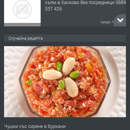
хълм в Хасково без посредници 0889
537 426
преди 16 часа
ПРЕДЛАГА
Давам обзаведено жилище за жена
Случайна рецепта
без брокери 0889 537 426
преди 16 часа
ПРЕДЛАГА
Под НАЕМ двустаен Орфей
преди 3 дни
ПРЕДЛАГА
Нов апартамент на ул. Липа до
Езикова гимназия
Чушки със сирене в буркани