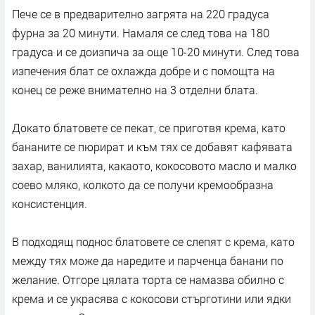
Пече се в предварително загрята на 220 градуса
фурна за 20 минути. Намаля се след това на 180
градуса и се доизпича за още 10-20 минути. След това
изпечения блат се охлажда добре и с помощта на
конец се реже внимателно на 3 отделни блата.
Докато блатовете се пекат, се приготвя крема, като
бананите се пюрират и към тях се добавят кафявата
захар, ванилията, какаото, кокосовото масло и малко
соево мляко, колкото да се получи кремообразна
консистенция.
В подходящ поднос блатовете се слепят с крема, като
между тях може да наредите и парченца банани по
желание. Отгоре цялата торта се намазва обилно с
крема и се украсява с кокосови стърготини или ядки