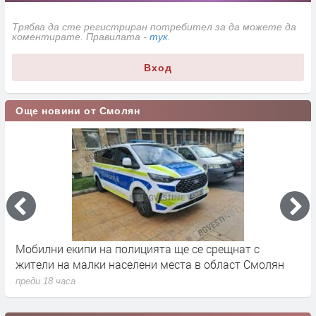
Трябва да сте регистриран потребител за да можете да
коментирате. Правилата -
тук
.
Вход
Още новини от Смолян
Мобилни екипи на полицията ще се срещнат с
С
жители на малки населени места в област Смолян
п
преди 18 часа