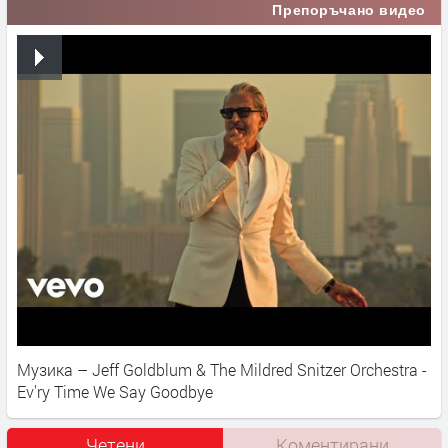
Препоръчано видео
Музика – Jeff Goldblum & The Mildred Snitzer Orchestra -
Ev'ry Time We Say Goodbye
Четени
Коментирани