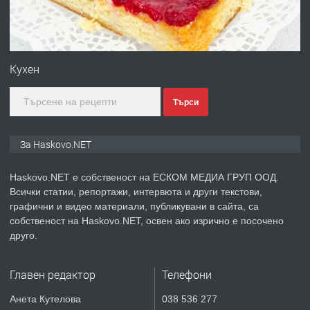
преди 3 дни
ПРЕДЛАГА
Нов апартамент на ул. Липа до
Езикова гимназия
Кухен
Търси
преди 3 дни
ПРЕДЛАГА
🔑 ОБЗАВЕДЕНА ГАРСОНИЕРА ПОД
За Haskovo.NET
НАЕМ В КВ. „ОРФЕЙ“ – ДО
КОМПЛЕКС „ВЕСПРЕМ“, ГР. ХАСКОВО
Haskovo.NET е собственост на ЕСКОМ МЕДИА ГРУП ООД.
Всички статии, репортажи, интервюта и други текстови,
преди 4 дни
графични и видео материали, публикувани в сайта, са
собственост на Haskovo.NET, освен ако изрично е посочено
ПРЕДЛАГА
НАПЪЛНО ОБЗАВЕДЕН И
друго.
ОБОРУДВАН ТРИСТАЕН
АПАРТАМЕНТ В ЦЕНТЪРА НА ГР.
Главен редактор
Телефони
ХАСКОВО
преди 5 дни
Анета Кутелова
038 536 277