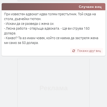
Случаен виц
При известен адвокат идва голям престъпник. Той сяда на
стола, дъвчейки тютюн.
- Искам да се разведа с жена си.
- Лесна работа - отвръща адвоката. - Ще ви струва 150
долара.
- Какво!? Та аз имам човек, който се наема да застреля жена
ми само за 50 долара.
Покажи друг виц