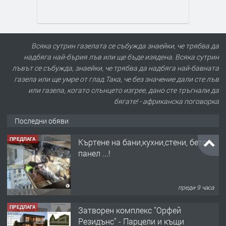
Всяка сутрин газелата се събужда знаейки, че трябва да
надбяга най-бърия лъв или ще бъде изядена. Всяка сутрин
лъвът се събужда, знаейки, че трябва да надбяга най-бавната
газела или ще умре от глад.Така, че без значение дали сте лъв
или газела, когато слънцето изгрее, дано сте тръгнали да
бягате! - африканска поговорка
Последни обяви
ПРЕДЛАГА
Къртене на бани,кухни,стени, бетон,
панел ...!
преди 9 часа
ПРЕДЛАГА
Затворен комплекс "Орфей
Резидънс" - Парцели и къщи