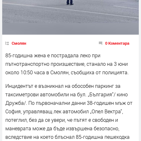
Смолян
0 Коментара
85-годишна жена е пострадала леко при
пътнотранспортно произшествие, станало на 3 юни
около 10:50 часа в Смолян, съобщиха от полицията.
Инцидентът е възникнал на обособен паркинг за
таксиметрови автомобили на бул. „България“/ кино
Дружба/. По първоначални данни 38-годишен мъж от
София, управляващ лек автомобил „Опел Вектра“,
потеглил, без да се увери, че пътят е свободен и
маневрата може да бъде извършена безопасно,
вследствие на което блъснал 85-годишна пешеходка