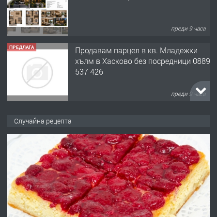
преди 9 часа
ПРЕДЛАГА
Продавам парцел в кв. Младежки
хълм в Хасково без посредници 0889
537 426
преди 9 часа
ПРЕДЛАГА
Давам обзаведено жилище за жена
Случайна рецепта
без брокери 0889 537 426
преди 9 часа
ПРЕДЛАГА
Под НАЕМ двустаен Орфей