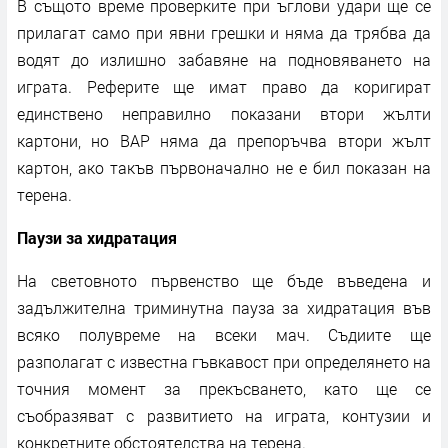
В същото време проверките при ъглови удари ще се
прилагат само при явни грешки и няма да трябва да
водят до излишно забавяне на подновяването на
играта. Реферите ще имат право да коригират
единствено неправилно показани втори жълти
картони, но ВАР няма да препоръчва втори жълт
картон, ако такъв първоначално не е бил показан на
терена.
Паузи за хидратация
На световното първенство ще бъде въведена и
задължителна триминутна пауза за хидратация във
всяко полувреме на всеки мач. Съдиите ще
разполагат с известна гъвкавост при определянето на
точния момент за прекъсването, като ще се
съобразяват с развитието на играта, контузии и
конкретните обстоятелства на терена.