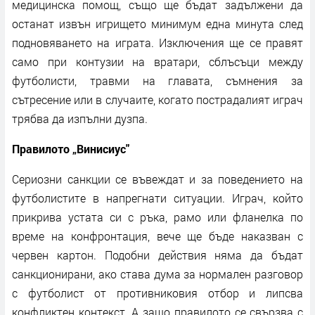
медицинска помощ, също ще бъдат задължени да
останат извън игрището минимум една минута след
подновяването на играта. Изключения ще се правят
само при контузии на вратари, сблъсъци между
футболисти, травми на главата, съмнения за
сътресение или в случаите, когато пострадалият играч
трябва да изпълни дузпа.
Правилото „Винисиус"
Сериозни санкции се въвеждат и за поведението на
футболистите в напрегнати ситуации. Играч, който
прикрива устата си с ръка, рамо или фланелка по
време на конфронтация, вече ще бъде наказван с
червен картон. Подобни действия няма да бъдат
санкционирани, ако става дума за нормален разговор
с футболист от противниковия отбор и липсва
конфликтен контекст. А защо правилото се свързва с