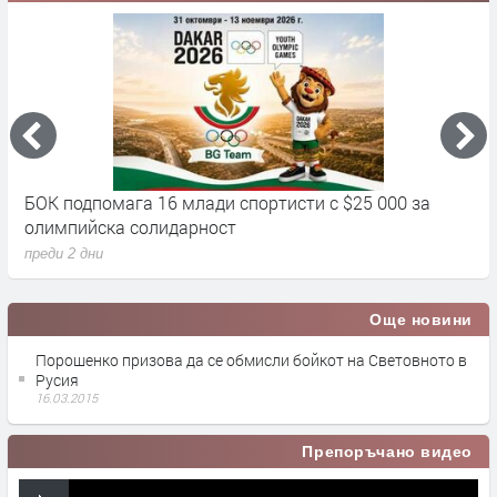
БОК подпомага 16 млади спортисти с $25 000 за
Д
олимпийска солидарност
п
преди 2 дни
Още новини
Порошенко призова да се обмисли бойкот на Световното в
Русия
16.03.2015
Препоръчано видео