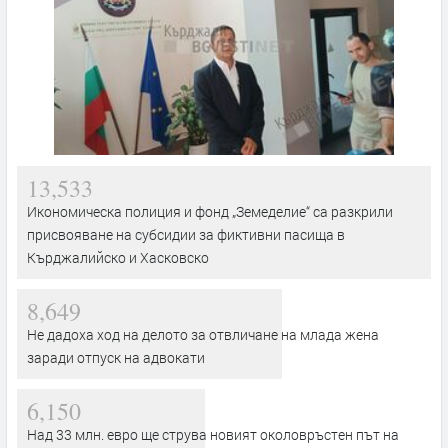
13,533
Икономическа полиция и фонд „Земеделие“ са разкрили
присвояване на субсидии за фиктивни пасища в
Кърджалийско и Хасковско
8,649
Не дадоха ход на делото за отвличане на млада жена
заради отпуск на адвокати
6,150
Над 33 млн. евро ще струва новият околовръстен път на