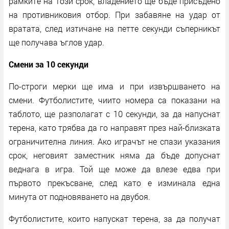
рамките на този срок, владението ще бъде присъдено
на противниковия отбор. При забавяне на удар от
вратата, след изтичане на петте секунди съперникът
ще получава ъглов удар.
Смени за 10 секунди
По-строги мерки ще има и при извършването на
смени. Футболистите, чиито номера са показани на
таблото, ще разполагат с 10 секунди, за да напуснат
терена, като трябва да го направят през най-близката
ограничителна линия. Ако играчът не спази указания
срок, неговият заместник няма да бъде допуснат
веднага в игра. Той ще може да влезе едва при
първото прекъсване, след като е изминала една
минута от подновяването на двубоя.
Футболистите, които напускат терена, за да получат