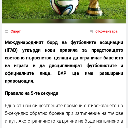
Спорт
0 Коментара
Международният борд на футболните асоциации
(IFAB) утвърди нови правила за предстоящото
световно първенство, целящи да ограничат бавенето
на играта и да дисциплинират футболистите и
официалните лица. ВАР ще има разширени
правомощия.
Правило на 5-те секунди
Една от най-съществените промени е въвеждането на
5-секундно обратно броене при изпълнение на тъчове
и аут. Ако страничното хвърляне не бъде изпълнено в