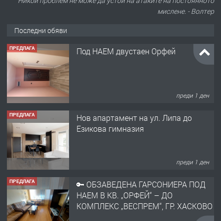
Никой проблем не може да устои на атаките на постоянното
мислене. - Волтер
Последни обяви
ПРЕДЛАГА
Под НАЕМ двустаен Орфей
преди 1 ден
ПРЕДЛАГА
Нов апартамент на ул. Липа до
Езикова гимназия
преди 1 ден
ПРЕДЛАГА
🔑 ОБЗАВЕДЕНА ГАРСОНИЕРА ПОД
НАЕМ В КВ. „ОРФЕЙ“ – ДО
КОМПЛЕКС „ВЕСПРЕМ“, ГР. ХАСКОВО