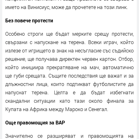
името на Винисиус, може да прочетете на този линк.
Без повече протести
Особено строги ще бъдат мерките срещу протести,
свързани с напускане на терена. Всеки играч, който
излезе от игрището в знак на несъгласие със съдийско
решение, ще получава директен червен картон. Отбор,
който инициира прекратяване на мач, автоматично
ще губи срещата. Същите последствия ще важат и за
длъжностни лица, които подтикват футболистите да
напуснат терена. Целта е да бъдат избегнати
скандални ситуации като тази около финала за
Купата на Африка между Мароко и Сенегал.
Още правомощия за ВАР
Значително се разширяват и правомощията на