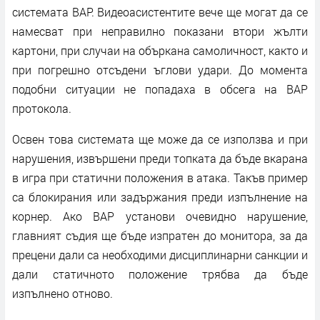
системата ВАР. Видеоасистентите вече ще могат да се
намесват при неправилно показани втори жълти
картони, при случаи на объркана самоличност, както и
при погрешно отсъдени ъглови удари. До момента
подобни ситуации не попадаха в обсега на ВАР
протокола.
Освен това системата ще може да се използва и при
нарушения, извършени преди топката да бъде вкарана
в игра при статични положения в атака. Такъв пример
са блокирания или задържания преди изпълнение на
корнер. Ако ВАР установи очевидно нарушение,
главният съдия ще бъде изпратен до монитора, за да
прецени дали са необходими дисциплинарни санкции и
дали статичното положение трябва да бъде
изпълнено отново.