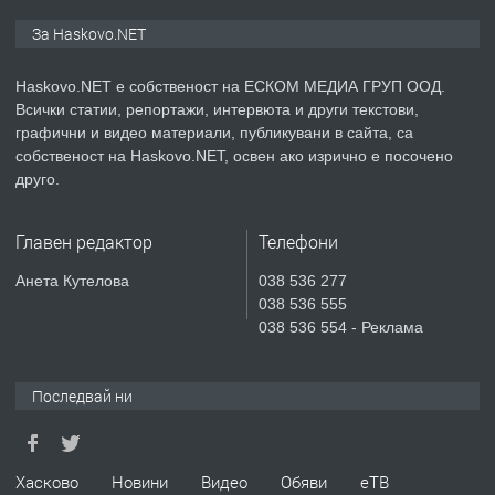
ПРЕДЛАГА
ПРОСТОРЕН ТРИСТАЕН
За Haskovo.NET
АПАРТАМЕНТ В НОВА СГРАДА КВ.
КУБА
Haskovo.NET е собственост на ЕСКОМ МЕДИА ГРУП ООД.
Всички статии, репортажи, интервюта и други текстови,
преди 4 дни
графични и видео материали, публикувани в сайта, са
собственост на Haskovo.NET, освен ако изрично е посочено
ПРЕДЛАГА
Продавам парцел в гр. Хасково кв.
друго.
Хисаря до ток, вода,канализация,
асфалт 0889 537 426
Главен редактор
Телефони
преди 4 дни
Анета Кутелова
038 536 277
038 536 555
ПРЕДЛАГА
СГЛОБЯВАНЕ НА МЕБЕЛИ.
038 536 554 - Реклама
Последвай ни
преди 4 дни
ПРЕДЛАГА
№4119 Едностаен обзаведен
Хасково
Новини
Видео
Обяви
еТВ
апартамент под наем в кв.