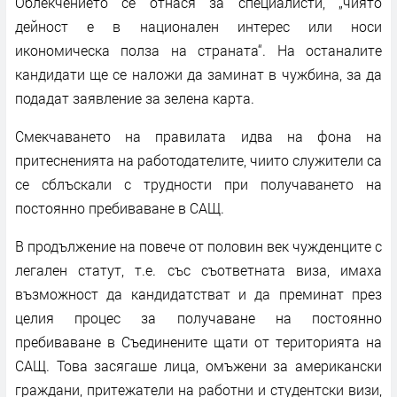
Облекчението се отнася за специалисти, „чиято
дейност е в национален интерес или носи
икономическа полза на страната“. На останалите
кандидати ще се наложи да заминат в чужбина, за да
подадат заявление за зелена карта.
Смекчаването на правилата идва на фона на
притесненията на работодателите, чиито служители са
се сблъскали с трудности при получаването на
постоянно пребиваване в САЩ.
В продължение на повече от половин век чужденците с
легален статут, т.е. със съответната виза, имаха
възможност да кандидатстват и да преминат през
целия процес за получаване на постоянно
пребиваване в Съединените щати от територията на
САЩ. Това засягаше лица, омъжени за американски
граждани, притежатели на работни и студентски визи,