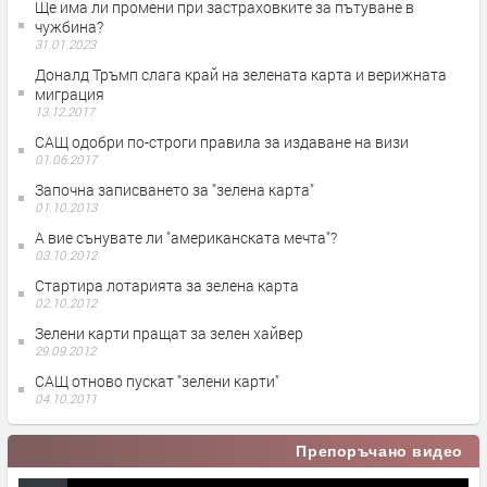
Ще има ли промени при застраховките за пътуване в
чужбина?
31.01.2023
Доналд Тръмп слага край на зелената карта и верижната
миграция
13.12.2017
САЩ одобри по-строги правила за издаване на визи
01.06.2017
Започна записването за "зелена карта"
01.10.2013
А вие сънувате ли "американската мечта"?
03.10.2012
Стартира лотарията за зелена карта
02.10.2012
Зелени карти пращат за зелен хайвер
29.09.2012
САЩ отново пускат "зелени карти"
04.10.2011
Препоръчано видео