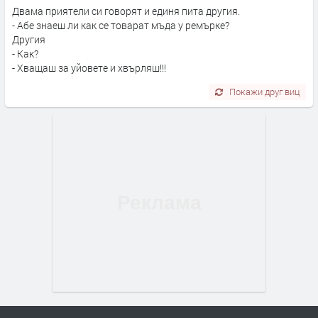
Двама приятели си говорят и единя пита другия.
- Абе знаеш ли как се товарат мъда у ремърке?
Другия
- Как?
- Хващаш за уйовете и хвърляш!!!
Покажи друг виц