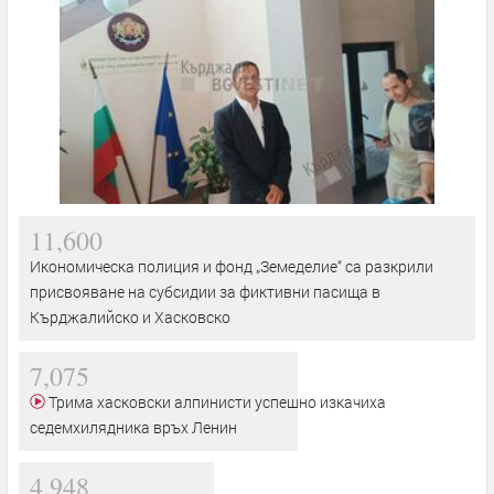
11,600
Икономическа полиция и фонд „Земеделие“ са разкрили
присвояване на субсидии за фиктивни пасища в
Кърджалийско и Хасковско
7,075
Трима хасковски алпинисти успешно изкачиха
седемхилядника връх Ленин
4,948