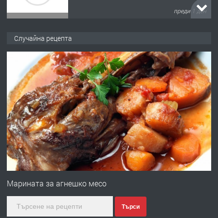
преди 1 ден
ПРЕДЛАГА
№4120 Магазин/Офис под наем в кв.
Случайна рецепта
Любен Каравелов, Хасково-близо до
градската градина!
преди 2 дни
ПРЕДЛАГА
ПРОСТОРЕН ТРИСТАЕН
АПАРТАМЕНТ В НОВА СГРАДА КВ.
КУБА
преди 2 дни
ПРЕДЛАГА
Продавам парцел в гр. Хасково кв.
Хисаря до ток, вода,канализация,
Марината за агнешко месо
асфалт 0889 537 426
Търси
преди 2 дни