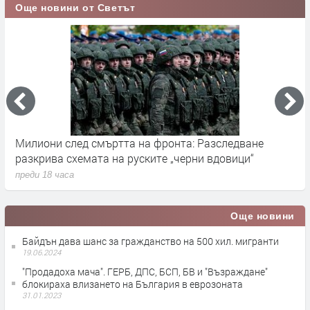
Още новини от Светът
Милиони след смъртта на фронта: Разследване
Г
разкрива схемата на руските „черни вдовици“
в
преди 18 часа
п
Още новини
Байдън дава шанс за гражданство на 500 хил. мигранти
19.06.2024
"Продадоха мача". ГЕРБ, ДПС, БСП, БВ и "Възраждане"
блокираха влизането на България в еврозоната
31.01.2023