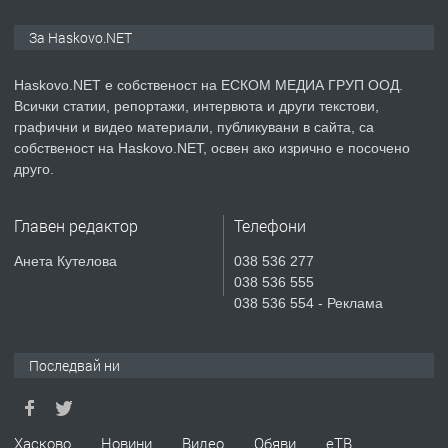
ПРЕДЛАГА
СГЛОБЯВАНЕ НА МЕБЕЛИ.
За Haskovo.NET
Haskovo.NET е собственост на ЕСКОМ МЕДИА ГРУП ООД.
Всички статии, репортажи, интервюта и други текстови,
преди 2 дни
графични и видео материали, публикувани в сайта, са
собственост на Haskovo.NET, освен ако изрично е посочено
ПРЕДЛАГА
№4119 Едностаен обзаведен
друго.
апартамент под наем в кв.
Училищни, гр. Хасково.
Главен редактор
Телефони
преди 3 дни
Анета Кутелова
038 536 277
038 536 555
ПРЕДЛАГА
Къртене на бетон! Събаряне на
038 536 554 - Реклама
сгради!
Последвай ни
преди 3 дни
ПРЕДЛАГА
Апартамент за продажба
Хасково
Новини
Видео
Обяви
еТВ