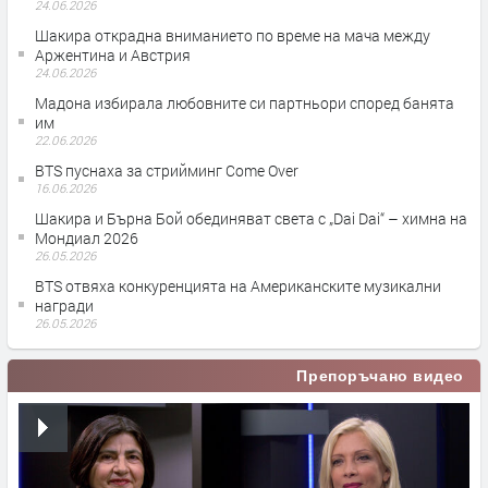
24.06.2026
Шакира открадна вниманието по време на мача между
Аржентина и Австрия
24.06.2026
Мадона избирала любовните си партньори според банята
им
22.06.2026
BTS пуснаха за стрийминг Come Over
16.06.2026
Шакира и Бърна Бой обединяват света с „Dai Dai“ – химна на
Мондиал 2026
26.05.2026
BTS отвяха конкуренцията на Американските музикални
награди
26.05.2026
Препоръчано видео