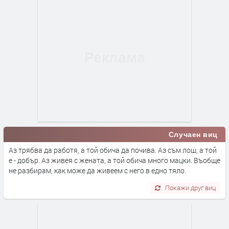
Случаен виц
Аз трябва да работя, а той обича да почива. Аз съм лош, а той
е - добър. Аз живея с жената, а той обича много мацки. Въобще
не разбирам, как може да живеем с него в едно тяло.
Покажи друг виц