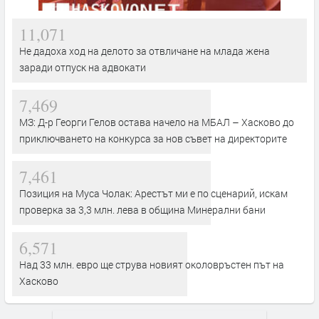
11,071
Не дадоха ход на делото за отвличане на млада жена
заради отпуск на адвокати
7,469
МЗ: Д-р Георги Гелов остава начело на МБАЛ – Хасково до
приключването на конкурса за нов съвет на директорите
7,461
Позиция на Муса Чолак: Арестът ми е по сценарий, искам
проверка за 3,3 млн. лева в община Минерални бани
6,571
Над 33 млн. евро ще струва новият околовръстен път на
Хасково