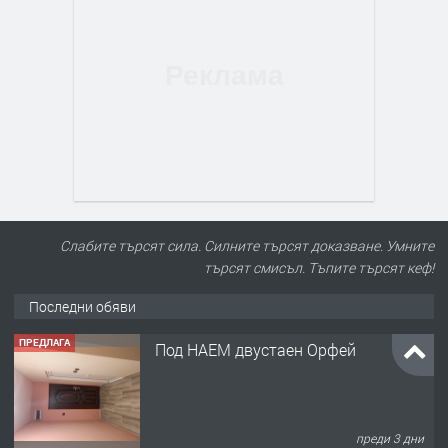
Слабите търсят сила. Силните търсят доказване. Умните
търсят смисъл. Тъпите търсят кеф!
Последни обяви
ПРЕДЛАГА
Под НАЕМ двустаен Орфей
преди 3 дни