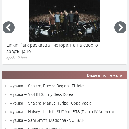
Linkin Park разказват историята на своето
M
завръщане
с
преди 2 дни
п
Видеа по темата
Музика – Shakira, Fuerza Regida - El Jefe
Музика – V of BTS: Tiny Desk Korea
Музика – Shakira, Manuel Turizo - Copa Vacía
Музика – Halsey - Lilith ft. SUGA of BTS (Diablo IV Anthem)
Музика – Sam Smith, Madonna - VULGAR
Музика – Шакира - Acróstico