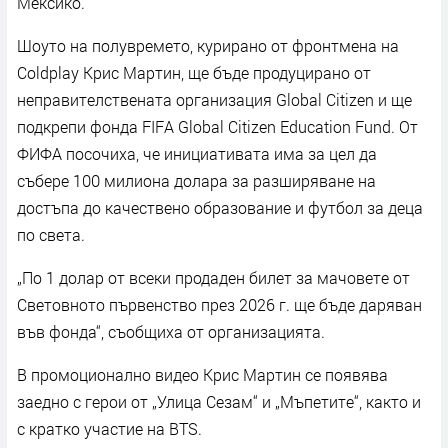
Мексико.
Шоуто на полувремето, курирано от фронтмена на
Coldplay Крис Мартин, ще бъде продуцирано от
неправителствената организация Global Citizen и ще
подкрепи фонда FIFA Global Citizen Education Fund. От
ФИФА посочиха, че инициативата има за цел да
събере 100 милиона долара за разширяване на
достъпа до качествено образование и футбол за деца
по света.
„По 1 долар от всеки продаден билет за мачовете от
Световното първенство през 2026 г. ще бъде даряван
във фонда“, съобщиха от организацията.
В промоционално видео Крис Мартин се появява
заедно с герои от „Улица Сезам“ и „Мъпетите“, както и
с кратко участие на BTS.