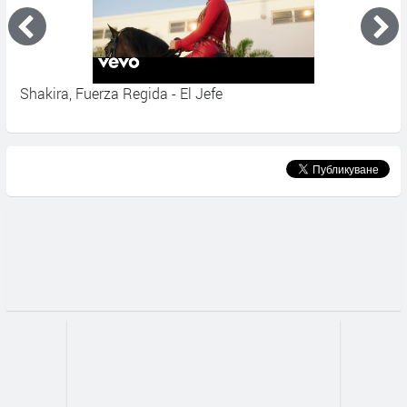
Shakira, Fuerza Regida - El Jefe
V