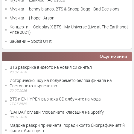
Музика – benny blanco, BTS & Snoop Dogg - Bad Decisions
Музика – j-hope - Arson
Концерти – Coldplay X BTS - My Universe (Live at The Earthshot
Prize 2021)
Забавни – Spot's On It
Още новини
BTS разкриха видеото на новия си сингъл
20.07.2026
Историческо шоу на полувремето беляза финала на
Световното първенство
20.07.2026
BTS и ENHYPEN върнаха CD албумите на мода
17.07.2026
“DAI DAI“ оглави глобалната класация на Spotify
08.07.2026
Мадона разкри причината, поради която биографичният ѝ
филм е бил спрян