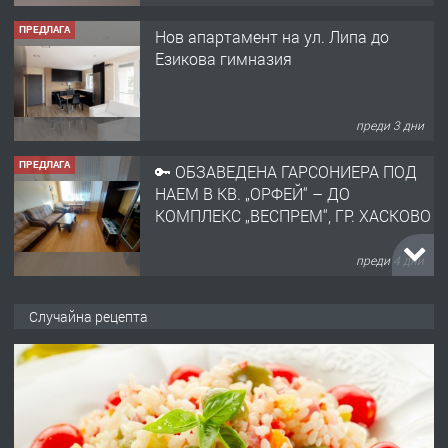
ПРЕДЛАГА
Нов апартамент на ул. Липа до
Езикова гимназия
преди 3 дни
ПРЕДЛАГА
🔑 ОБЗАВЕДЕНА ГАРСОНИЕРА ПОД
НАЕМ В КВ. „ОРФЕЙ“ – ДО
КОМПЛЕКС „ВЕСПРЕМ“, ГР. ХАСКОВО
преди 4 дни
ПРЕДЛАГА
НАПЪЛНО ОБЗАВЕДЕН И
Случайна рецепта
ОБОРУДВАН ТРИСТАЕН
АПАРТАМЕНТ В ЦЕНТЪРА НА ГР.
ХАСКОВО
преди 5 дни
ПРЕДЛАГА
Давам гараж под наем