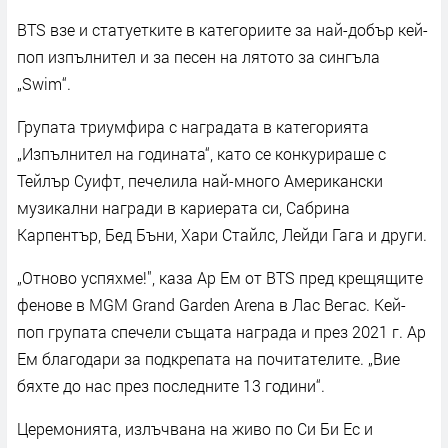
BTS взе и статуетките в категориите за най-добър кей-
поп изпълнител и за песен на лятото за сингъла
„Swim“.
Групата триумфира с наградата в категорията
„Изпълнител на годината“, като се конкурираше с
Тейлър Суифт, печелила най-много Американски
музикални награди в кариерата си, Сабрина
Карпентър, Бед Бъни, Хари Стайлс, Лейди Гага и други.
„Отново успяхме!", каза Ар Ем от BTS пред крещящите
фенове в MGM Grand Garden Arena в Лас Вегас. Кей-
поп групата спечели същата награда и през 2021 г. Ар
Ем благодари за подкрепата на почитателите. „Вие
бяхте до нас през последните 13 години“.
Церемонията, излъчвана на живо по Си Би Ес и