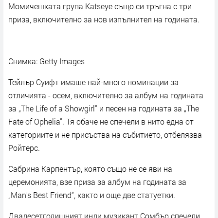
Момичешката група Katseye също си тръгна с три
приза, включително за нов изпълнител на годината.
Снимка: Getty Images
Тейлър Суифт имаше най-много номинации за
отличията - осем, включително за албум на годината
за „The Life of a Showgirl“ и песен на годината за „The
Fate of Ophelia“. Тя обаче не спечели в нито една от
категориите и не присъства на събитието, отбелязва
Ройтерс.
Сабрина Карпентър, която също не се яви на
церемонията, взе приза за албум на годината за
„Man's Best Friend“, както и още две статуетки.
Двадесетгодишният инди музикант Сомбър спечели