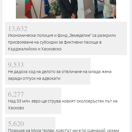
13,632
Икономическа полиция и фонд „Земеделие“ са разкрили
присвояване на субсидии за фиктивни пасища в
Кърджалийско и Хасковско
9,533
Не дадоха ход на делото за отвличане на млада жена
заради отпуск на адвокати
6,277
Над 33 млн. евро ще струва новият околовръстен път на
Хасково
5,620
Позиция на Муса Чолак: Арестът ми е по сценарий, искам