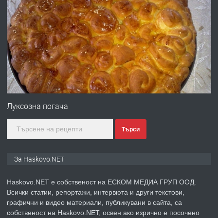
преди 4 дни
ПРЕДЛАГА
№4120 Магазин/Офис под наем в кв.
Любен Каравелов, Хасково-близо до
градската градина!
преди 4 дни
ПРЕДЛАГА
ПРОСТОРЕН ТРИСТАЕН
Луксозна погача
АПАРТАМЕНТ В НОВА СГРАДА КВ.
КУБА
Търси
преди 5 дни
За Haskovo.NET
ПРЕДЛАГА
Продавам парцел в гр. Хасково кв.
Хисаря до ток, вода,канализация,
Haskovo.NET е собственост на ЕСКОМ МЕДИА ГРУП ООД.
асфалт 0889 537 426
Всички статии, репортажи, интервюта и други текстови,
графични и видео материали, публикувани в сайта, са
собственост на Haskovo.NET, освен ако изрично е посочено
преди 5 дни