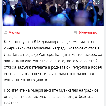
Музика
0 Коментара
Кей-поп групата BTS доминира на церемонията за
Американските музикални награди, която се състоя в
Лас Вегас, предаде Ройтерс. Бандата, която наскоро се
завърна на световната сцена, след като членовете ѝ
отбиха задължителната в родната си Република Корея
военна служба, спечели най-голямото отличие - за
изпълнител на годината.
Носителите на Американските музикални награди се
определят чрез гласуване на феновете, отбелязва
Ройтерс.