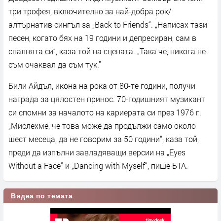
три трофея, включително за най-добра рок/
алтърнатив сингъл за „Back to Friends“. „Написах тази
песен, когато бях на 19 години и депресиран, сам в
спалнята си“, каза той на сцената. „Така че, никога не
съм очаквал да съм тук."
Били Айдъл, икона на рока от 80-те години, получи
награда за цялостен принос. 70-годишният музикант
си спомни за началото на кариерата си през 1976 г.
„Мислехме, че това може да продължи само около
шест месеца, да не говорим за 50 години“, каза той,
преди да изпълни завладяващи версии на „Eyes
Without a Face“ и „Dancing with Myself“, пише БТА.
Видеа по темата