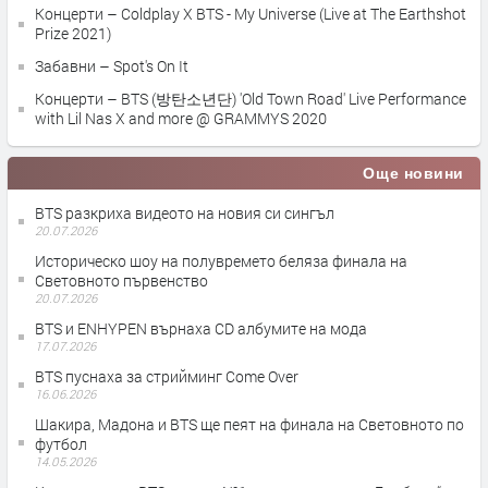
Концерти – Coldplay X BTS - My Universe (Live at The Earthshot
Prize 2021)
Забавни – Spot's On It
Концерти – BTS (방탄소년단) 'Old Town Road' Live Performance
with Lil Nas X and more @ GRAMMYS 2020
Още новини
BTS разкриха видеото на новия си сингъл
20.07.2026
Историческо шоу на полувремето беляза финала на
Световното първенство
20.07.2026
BTS и ENHYPEN върнаха CD албумите на мода
17.07.2026
BTS пуснаха за стрийминг Come Over
16.06.2026
Шакира, Мадона и BTS ще пеят на финала на Световното по
футбол
14.05.2026