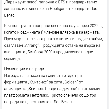
„Парамаунт плюс“, започна с BTS и предварително
записано изпълнение на Hooligan от концерт в Лас
Вегас.
Кей-поп групата направи сценична пауза през 2022 г.,
когато и седмината й членове влязоха в казармата.
През март т.г. се завърнаха с петия си студиен албум,
озаглавен „Arirang“. Продукцията остана на върха на
класацията „Билборд 200“ в продължение на две
седмици.
Номинации и награди
Наградата за песен на годината отиде при
формацията „Хънтрикс“ за хита „Golden“ от
анимацията „Кей-поп: Ловци на демони“ на стрийминг
платформата Нетфликс. Триото спечели общо три
награди на церемонията в Лас Вегас.