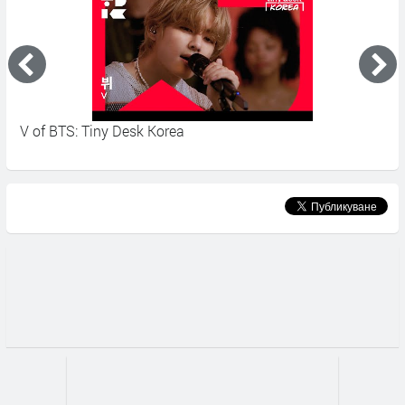
Halsey - Lilith ft. SUGA of BTS (Diablo IV Anthem)