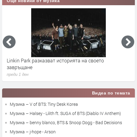
Още новини от Музика
то
Madonna и Kylie Minogue пуснаха първия си
съвместен сингъл
преди 1 ден
Видеа по темата
Музика – V of BTS: Tiny Desk Korea
Музика – Halsey - Lilith ft. SUGA of BTS (Diablo IV Anthem)
Музика – benny blanco, BTS & Snoop Dogg - Bad Decisions
Музика – j-hope - Arson