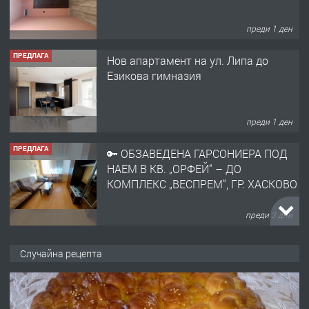
Езикова гимназия
преди 1 ден
ПРЕДЛАГА
🔑 ОБЗАВЕДЕНА ГАРСОНИЕРА ПОД
НАЕМ В КВ. „ОРФЕЙ“ – ДО
КОМПЛЕКС „ВЕСПРЕМ“, ГР. ХАСКОВО
преди 3 дни
ПРЕДЛАГА
НАПЪЛНО ОБЗАВЕДЕН И
ОБОРУДВАН ТРИСТАЕН
АПАРТАМЕНТ В ЦЕНТЪРА НА ГР.
ХАСКОВО
преди 4 дни
Случайна рецепта
ПРЕДЛАГА
Давам гараж под наем