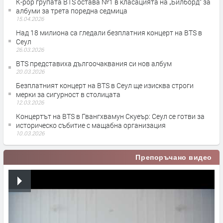
K-pop групата BTS остава №1 в класацията на „Билборд“ за
албуми за трета поредна седмица
15.04.2026
Над 18 милиона са гледали безплатния концерт на BTS в
Сеул
26.03.2026
BTS представиха дългоочаквания си нов албум
20.03.2026
Безплатният концерт на BTS в Сеул ще изисква строги
мерки за сигурност в столицата
12.03.2026
Концертът на BTS в Гвангхвамун Скуеър: Сеул се готви за
историческо събитие с мащабна организация
10.03.2026
Препоръчано видео